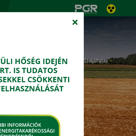
×
Növényvédelem
Termény
Szolgáltatás