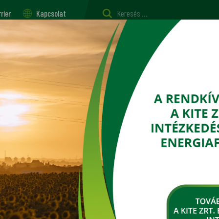
rier
Kapcsolat
szerviz
Vetőmag, palánta, oltvány
Tápanyag-gazdálkodás