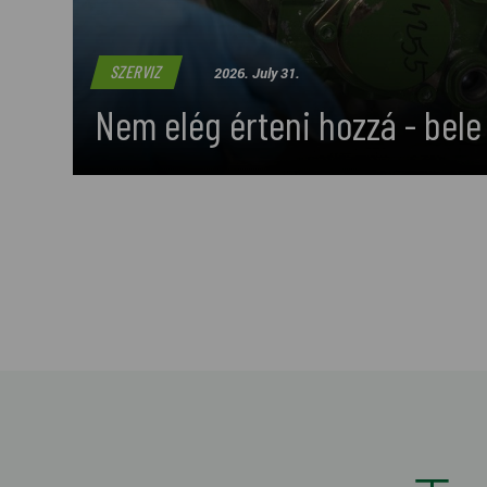
SZERVIZ
2026. July 31.
Nem elég érteni hozzá - bele i