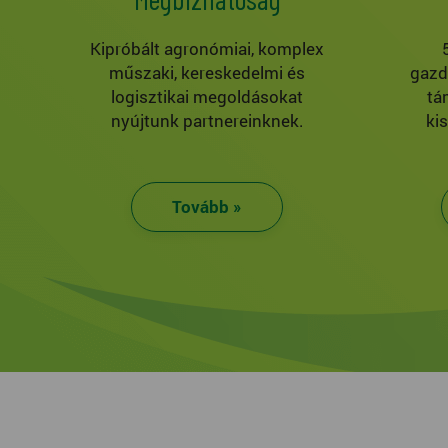
Kipróbált agronómiai, komplex
műszaki, kereskedelmi és
gazd
logisztikai megoldásokat
tá
nyújtunk partnereinknek.
ki
Tovább »