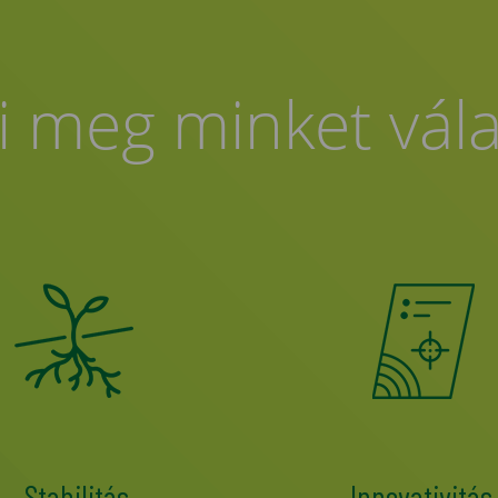
i meg minket vál
Stabilitás
Innovativitás