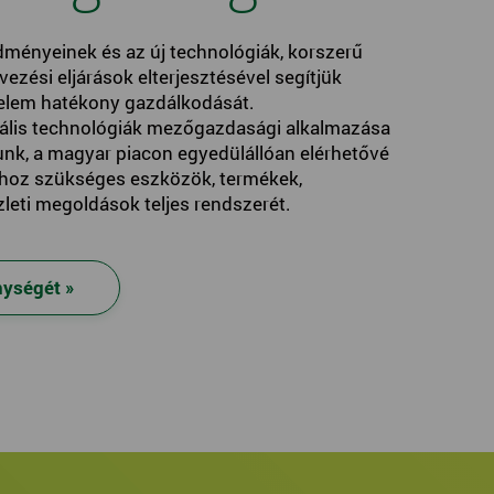
ményeinek és az új technológiák, korszerű
zési eljárások elterjesztésével segítjük
delem hatékony gazdálkodását.
ális technológiák mezőgazdasági alkalmazása
adunk, a magyar piacon egyedülállóan elérhetővé
shoz szükséges eszközök, termékek,
zleti megoldások teljes rendszerét.
nységét »