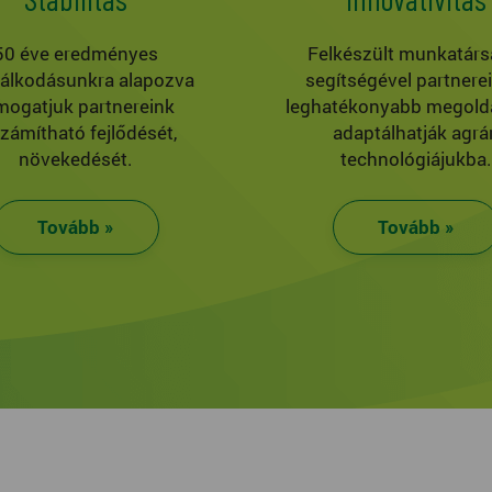
50 éve eredményes
Felkészült munkatárs
álkodásunkra alapozva
segítségével partnere
mogatjuk partnereink
leghatékonyabb megold
számítható fejlődését,
adaptálhatják agrár
növekedését.
technológiájukba.
Tovább »
Tovább »