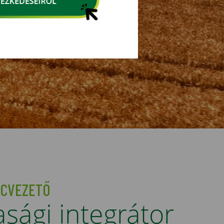
ACVEZETŐ
ági integrátor