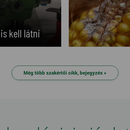
s kell látni
Még több szakértői cikk, bejegyzés »