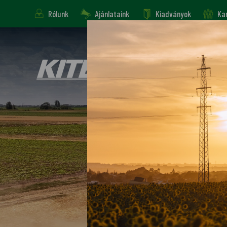
Rólunk
Ajánlataink
Kiadványok
Kar
Gépek, eszközök
Alkatrész, 