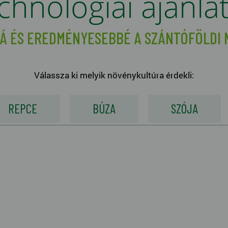
chnológiai ajánla
Á ÉS EREDMÉNYESEBBÉ A SZÁNTÓFÖLDI
Válassza ki melyik növénykultúra érdekli:
REPCE
BÚZA
SZÓJA