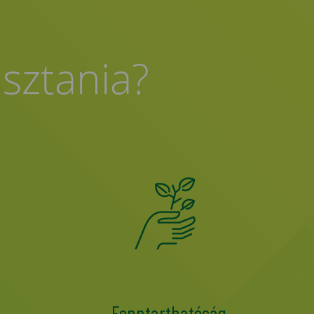
asztania?
Fenntarthatóság