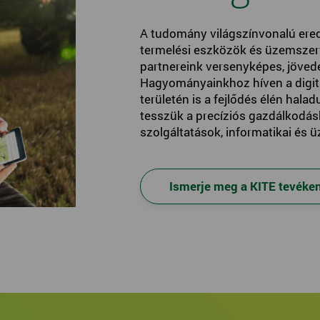
A tudomány világszínvonalú ered
termelési eszközök és üzemszerve
partnereink versenyképes, jöve
Hagyományainkhoz híven a digit
területén is a fejlődés élén hal
tesszük a precíziós gazdálkodá
szolgáltatások, informatikai és ü
Ismerje meg a KITE tevéke