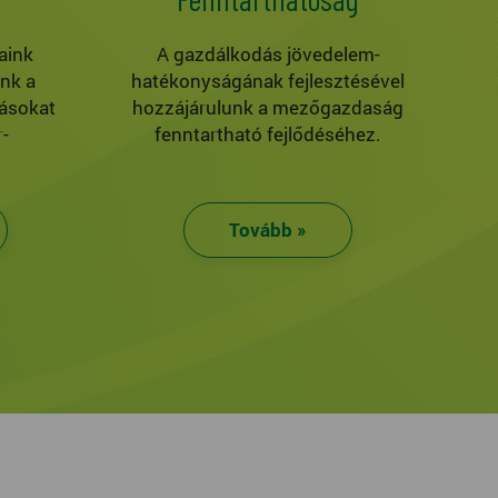
aink
A gazdálkodás jövedelem-
ink a
hatékonyságának fejlesztésével
ásokat
hozzájárulunk a mezőgazdaság
-
fenntartható fejlődéséhez.
Tovább »