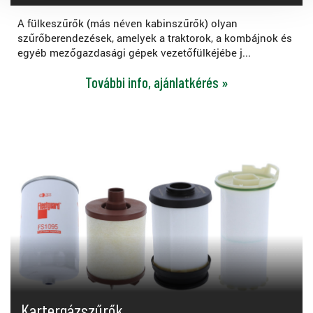
A fülkeszűrők (más néven kabinszűrők) olyan
szűrőberendezések, amelyek a traktorok, a kombájnok és
egyéb mezőgazdasági gépek vezetőfülkéjébe j...
További info, ajánlatkérés »
Kartergázszűrők