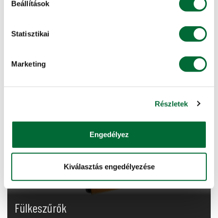
Beállítások
Az üzemanyagszűrők a mezőgazdasági gépek
motorjának védelmét szolgáló alapvető alkatrészek,
amelyek kiszűrik az üzemanyagból a szennyeződéseke...
Statisztikai
További info, ajánlatkérés »
Marketing
Részletek
Engedélyez
Kiválasztás engedélyezése
Fülkeszűrők