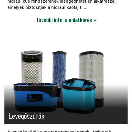
hidraulikus rendszerének elengedhetetlen alkatrészei,
amelyek biztosítják a hidraulikaolaj ti...
További info, ajánlatkérés »
Levegőszűrők
A levegőszűrők a mezőgazdasági gépek - traktorok,