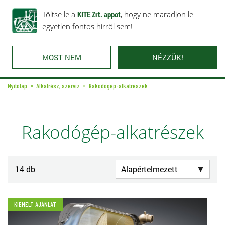
Rólunk
Ajánlataink
Töltse le a
Karrier
KITE Zrt. appot
Kapcsolat
, hogy ne maradjon le
egyetlen fontos hírről sem!
MOST NEM
NÉZZÜK!
Nyitólap
Alkatrész, szerviz
Rakodógép-alkatrészek
Rakodógép-alkatrészek
14 db
KIEMELT AJÁNLAT