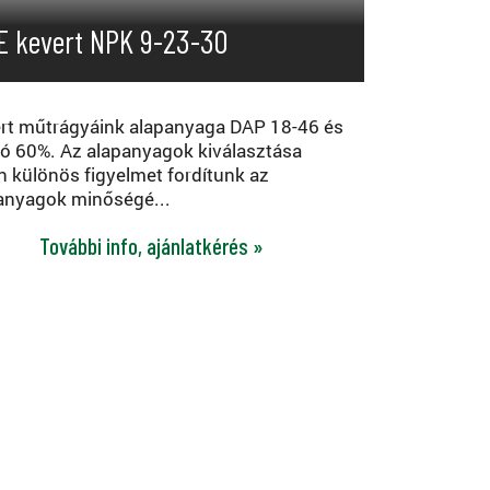
E kevert NPK 9-23-30
rt műtrágyáink alapanyaga DAP 18-46 és
só 60%. Az alapanyagok kiválasztása
n különös figyelmet fordítunk az
anyagok minőségé...
További info, ajánlatkérés »