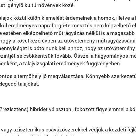
ást igénylő kultúrnövények közé.
lajok közül külön kiemelést érdemelnek a homok, illetve 
ül eredményes napraforgó-termesztés nem képzelhető el. A 
tje estében elképzelhető műtrágyázás nélkül is a magasab
 hogy a következő évben az utóvetemény műtrágyázásánál 
ennyiséget is pótolnunk kell ahhoz, hogy az utóvetemény 
ági szintjét se csökkentsük tovább. Ősszel a hagyományos
menként, a talajvizsgálati eredmények függvényében.
ontos a termőhely jó megválasztása. Könnyebb szerkezetű t
legedő talajokat.
i
rezisztens) hibridet választani, fokozott figyelemmel a kó
 vagy szisztemikus csávázószerekkel védjük a kezdeti fejl