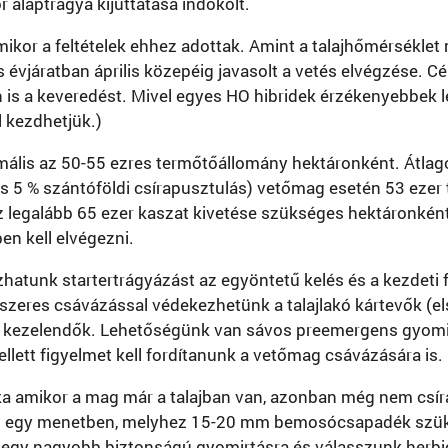
 alaptrágya kijuttatása indokolt.
amikor a feltételek ehhez adottak. Amint a talajhőmérséklet 
 évjáratban április közepéig javasolt a vetés elvégzése. Cé
n is a keveredést. Mivel egyes HO hibridek érzékenyebbek l
l kezdhetjük.)
ális az 50-55 ezres termőtőállomány hektáronként. Átlag
és 5 % szántóföldi csírapusztulás) vetőmag esetén 53 ezer
z legalább 65 ezer kaszat kivetése szükséges hektáronként
n kell elvégezni.
atunk startertrágyázást az egyöntetű kelés és a kezdeti f
őszeres csávázással védekezhetünk a talajlakó kártevők (el
n kezelendők. Lehetőségünk van sávos preemergens gyomir
lett figyelmet kell fordítanunk a vetőmag csávázására is.
amikor a mag már a talajban van, azonban még nem csírázi
el egy menetben, melyhez 15-20 mm bemosócsapadék szük
egy nagyobb biztonságú gyomirtásra és válasszunk herbici