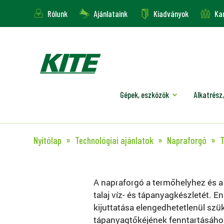
Rólunk
Ajánlataink
Kiadványok
Kar
Gépek, eszközök
Alkatrész,
Nyitólap
Technológiai ajánlatok
Napraforgó
T
A napraforgó a termőhelyhez és a 
talaj víz- és tápanyagkészletét.
kijuttatása elengedhetetlenül szük
tápanyagtőkéjének fenntartásához