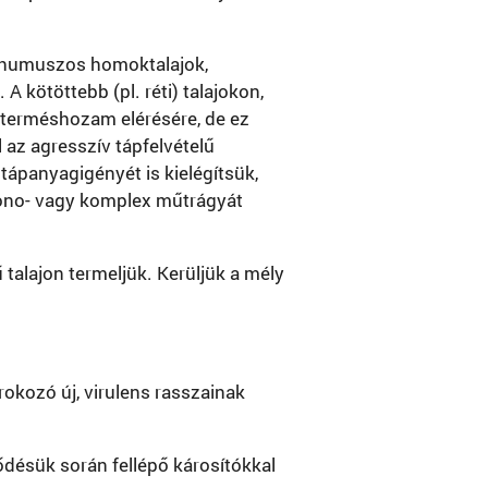
a humuszos homoktalajok,
kötöttebb (pl. réti) talajokon,
b terméshozam elérésére, de ez
az agresszív tápfelvételű
tápanyagigényét is kielégítsük,
 mono- vagy komplex műtrágyát
alajon termeljük. Kerüljük a mély
rokozó új, virulens rasszainak
ődésük során fellépő károsítókkal