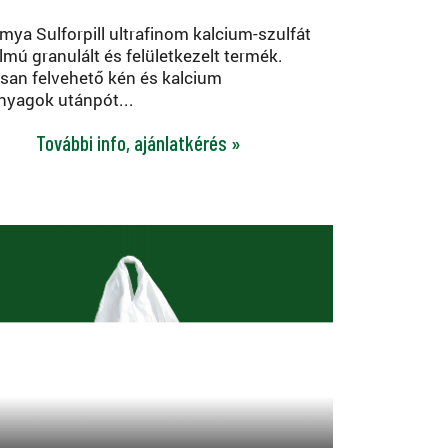
mya Sulforpill ultrafinom kalcium-szulfát
almú granulált és felületkezelt termék.
san felvehető kén és kalcium
nyagok utánpót...
További info, ajánlatkérés »