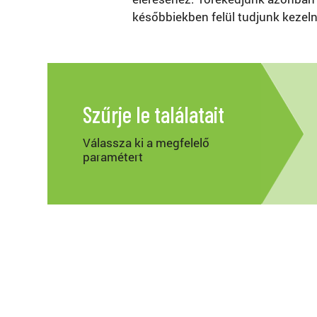
későbbiekben felül tudjunk kezeln
Szűrje le találatait
Válassza ki a megfelelő
paramétert