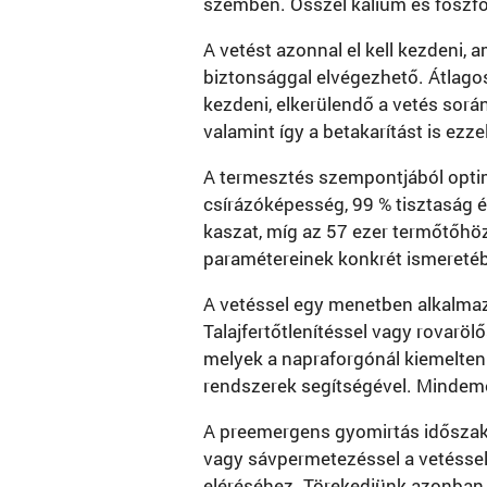
szemben. Ősszel kálium és foszfor
A vetést azonnal el kell kezdeni, 
biztonsággal elvégezhető. Átlagos
kezdeni, elkerülendő a vetés sorá
valamint így a betakarítást is ezze
A termesztés szempontjából optim
csírázóképesség, 99 % tisztaság 
kaszat, míg az 57 ezer termőtőhö
paramétereinek konkrét ismeretébe
A vetéssel egy menetben alkalmazh
Talajfertőtlenítéssel vagy rovaröl
melyek a napraforgónál kiemelte
rendszerek segítségével. Mindemel
A preemergens gyomirtás időszaka 
vagy sávpermetezéssel a vetéss
eléréséhez. Törekedjünk azonban 