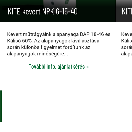
KITE kevert NPK 6-15-40
KIT
Kevert műtrágyáink alapanyaga DAP 18-46 és
Keve
Kálisó 60%. Az alapanyagok kiválasztása
Káli
során különös figyelmet fordítunk az
sorá
alapanyagok minőségére...
alap
További info, ajánlatkérés »