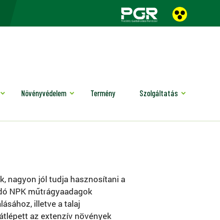
Növényvédelem
Termény
Szolgáltatás
, nagyon jól tudja hasznosítani a
azodó NPK műtrágyaadagok
sához, illetve a talaj
átlépett az extenzív növények