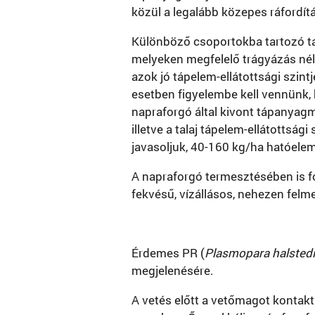
közül a legalább közepes ráfordít
Különböző csoportokba tartozó ta
melyeken megfelelő trágyázás nélk
azok jó tápelem-ellátottsági szin
esetben figyelembe kell vennünk,
napraforgó által kivont tápanyagm
illetve a talaj tápelem-ellátotts
javasoljuk, 40-160 kg/ha hatóele
A napraforgó termesztésében is f
fekvésű, vízállásos, nehezen felme
Érdemes PR (
Plasmopara halstedi
megjelenésére.
A vetés előtt a vetőmagot kontakt