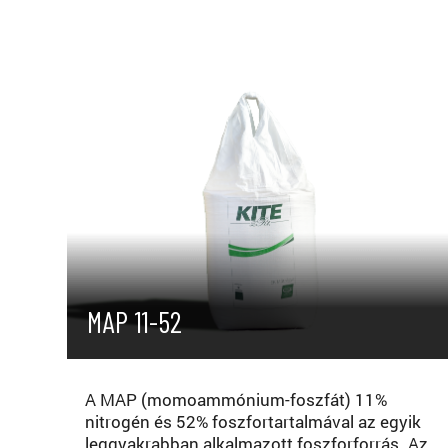
MAP 11-52
A MAP (momoammónium-foszfát) 11%
nitrogén és 52% foszfortartalmával az egyik
leggyakrabban alkalmazott foszforforrás. Az