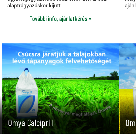
alaptrágyázáskor kijutt...
ajánl
További info, ajánlatkérés »
Omya Calciprill
Omy