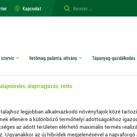
rier
Kapcsolat
 szerviz
Vetőmag, palánta, oltvány
Tápanyag-gazdálkodás
alajművelés, alaptrágyázás, vetés
talajhoz legjobban alkalmazkodó növényfajok közé tartozik
 Ennek ellenére a különböző termőhelyi adottságokhoz ig
séges az adott területen elérhető maximális termés realizálá
. Ugyanakkor az új hibridek megjelenésével a napraforgó 