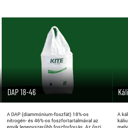
DAP 18-46
Kál
A DAP (diammónium-foszfát) 18%-os
A ká
nitrogén- és 46%-os foszfortartalmával az
káli
egyik legegyszerűbb foszforforrás. Az őszi
mely