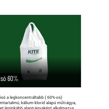
isó 60%
lisó a legkoncentráltabb ( 60%-os)
umtartalmú, kálium-klorid alapú műtrágya,
et leginkább alaptrágyaként alkalmazva