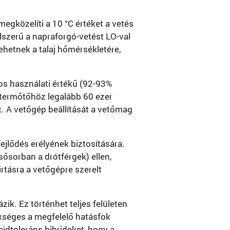
megközelíti a 10 °C értéket a vetés
lszerű a napraforgó-vetést LO-val
ehetnek a talaj hőmérsékletére,
os használati értékű (92-93%
 termőtőhöz legalább 60 ezer
. A vetőgép beállítását a vetőmag
ejlődés erélyének biztosítására.
sősorban a drótférgek) ellen,
tásra a vetőgépre szerelt
k. Ez történhet teljes felületen
séges a megfelelő hatásfok
dtoleráns hibrideket, hogy a