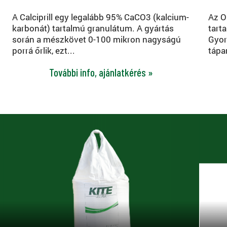
A Calciprill egy legalább 95% CaCO3 (kalcium-
Az O
karbonát) tartalmú granulátum. A gyártás
tart
során a mészkövet 0-100 mikron nagyságú
Gyor
porrá őrlik, ezt...
tápa
További info, ajánlatkérés »