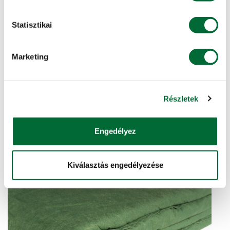
Statisztikai
KITE PACK bálazsineg
Marketing
A KITE saját márkás bálazsinegei kiváló minőségben,
többféle színben és méretben érhetők el. A
Részletek
választékunkban egyaránt megtalálható a nagy sz...
További info, ajánlatkérés »
Engedélyez
Kiválasztás engedélyezése