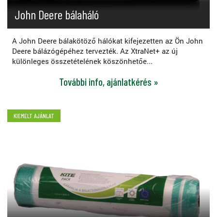
John Deere bálaháló
A John Deere bálakötöző hálókat kifejezetten az Ön John
Deere bálázógépéhez tervezték. Az XtraNet+ az új
különleges összetételének köszönhetőe...
További info, ajánlatkérés »
KIEMELT AJÁNLAT