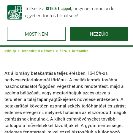
Rólunk
Ajánlataink
Töltse le a
Karrier
KITE Zrt. appot
Kapcsolat
, hogy ne maradjon le
egyetlen fontos hírről sem!
MOST NEM
NÉZZÜK!
Nyitólap
Technológiai ajánlatok
Búza
Betakarítás
Az állomány betakarítása teljes érésben, 13-15%-os
nedvességtartalomnál történik. A melléktermék további
hasznosításától függően végezhetünk rendterítést, majd a
szalma bálázását, vagy megtarthatjuk szecskázva a
területen a talaj tápanyagtőkéjének növelése érdekében. A
betakarítást követően azonnal sekély tarlóhántást és zárást
érdemes elvégezni, melynek hatására az elszóródott magok
csírázásnak indulnak. A kikelt csíranövényeket további
tarlóápoló műveletekkel távolítjuk el. A gyommentességet
érdemes fenntartani, mivel ezzel biztosítjuk a különböző