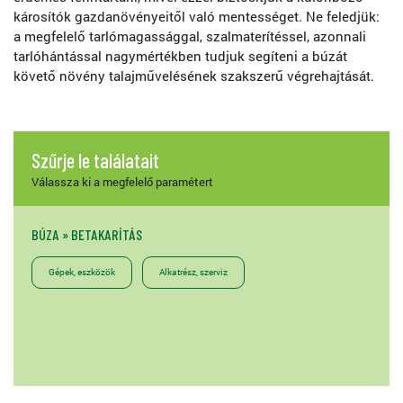
károsítók gazdanövényeitől való mentességet. Ne feledjük:
a megfelelő tarlómagassággal, szalmaterítéssel, azonnali
tarlóhántással nagymértékben tudjuk segíteni a búzát
követő növény talajművelésének szakszerű végrehajtását.
Szűrje le találatait
Válassza ki a megfelelő paramétert
BÚZA » BETAKARÍTÁS
Gépek, eszközök
Alkatrész, szerviz