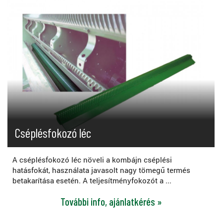
Cséplésfokozó léc
A cséplésfokozó léc növeli a kombájn cséplési
hatásfokát, használata javasolt nagy tömegű termés
betakarítása esetén. A teljesítményfokozót a ...
További info, ajánlatkérés »