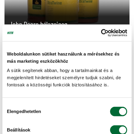
John Deere bálazsineg
A legmagasabb szintű specifikációkkal és tűrésekkel,
100%-ban új polimerekből gyártott John Deere XtraTwine
termékválaszték minden zsinegtípus...
Weboldalunkon sütiket használunk a mérésekhez és
más marketing eszközökhöz
További info, ajánlatkérés »
A sütik segítenek abban, hogy a tartalmainkat és a
megjelenített hirdetéseket személyre tudjuk szabni, de
fontosak a közösségi funkciók biztosításához is.
Hozzájárulás
Elengedhetetlen
kiválasztása
Beállítások