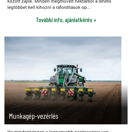
között zajlik. Minden megművelt hektárból a lehető
legtöbbet kell kihozni a ráfordítások op...
További info, ajánlatkérés »
Munkagép-vezérlés
Ha mindenképpen a legnagyobb pontosságra van