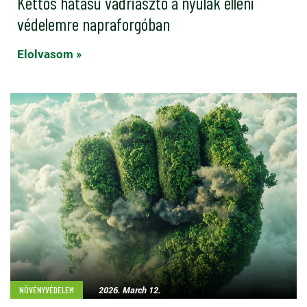
Kettős hatású vadriasztó a nyulak elleni
védelemre napraforgóban
Elolvasom »
2026. March 12.
NÖVÉNYVÉDELEM