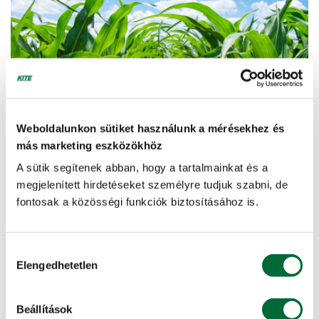
Weboldalunkon sütiket használunk a mérésekhez és
más marketing eszközökhöz
A sütik segítenek abban, hogy a tartalmainkat és a
2026. April 17.
megjelenített hirdetéseket személyre tudjuk szabni, de
NÖVÉNYVÉDELEM
fontosak a közösségi funkciók biztosításához is.
Elindult a vetés. Készüljünk fel a kukorica
gyomirtására!
Hozzájárulás
Elengedhetetlen
Elolvasom »
kiválasztása
Beállítások