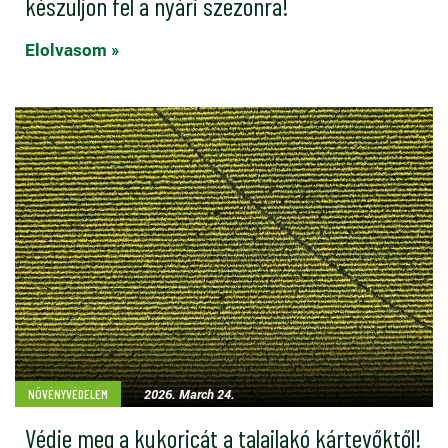
készüljön fel a nyári szezonra!
Elolvasom »
2026. March 24.
NÖVÉNYVÉDELEM
Védje meg a kukoricát a talajlakó kártevőktől!