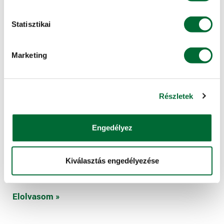
Statisztikai
Marketing
Részletek
Engedélyez
2026. April 15.
GÉPEK, ESZKÖZÖK
Rézsűnyírás 70 fokos lejtőn? Az MDB Green
Kiválasztás engedélyezése
Climber számára nincs lehetetlen
Elolvasom »