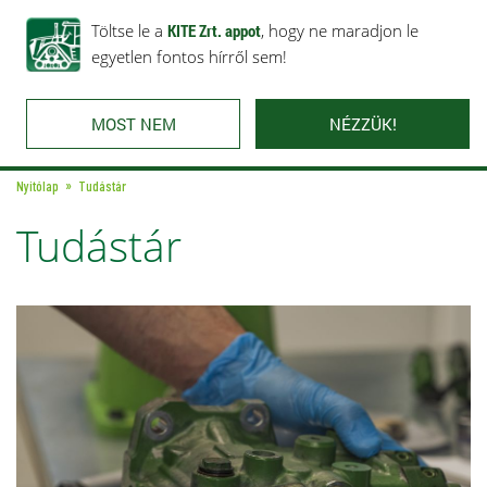
Rólunk
Ajánlataink
Töltse le a
Karrier
KITE Zrt. appot
Kapcsolat
, hogy ne maradjon le
egyetlen fontos hírről sem!
MOST NEM
NÉZZÜK!
Nyitólap
Tudástár
Tudástár