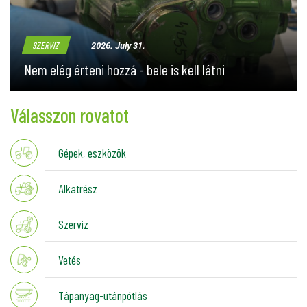
2026. July 31.
SZERVIZ
Nem elég érteni hozzá - bele is kell látni
Válasszon rovatot
Gépek, eszközök
Alkatrész
Szerviz
Vetés
Tápanyag-utánpótlás