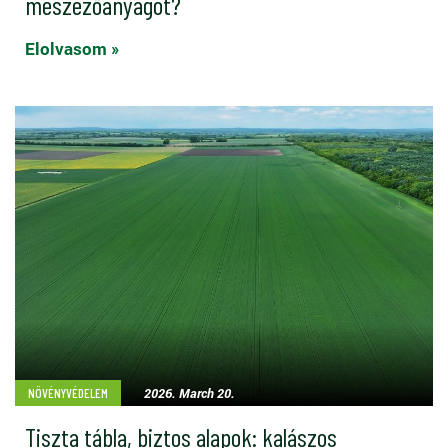
meszezőanyagot?
Elolvasom »
2026. March 20.
NÖVÉNYVÉDELEM
Tiszta tábla, biztos alapok: kalászos