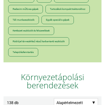
Redexim műfüves gépek
Tartozékok kompakt traktorokhoz
Téli munkaeszközök
Egyéb speciális gépek
Kertészeti eszközök és felszerelések
Rádiójel távvezérlésű rézsű karbantartó eszközök
Településfenntartás
Környezetápolási
berendezések
138 db