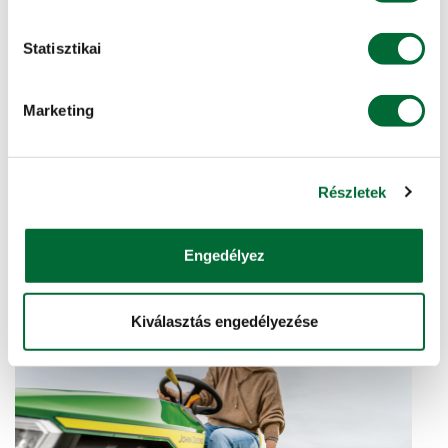
Statisztikai
John Deere X127 fűnyíró traktor
Marketing
A több modellváltozattal, valamint a választható funkciók
és opciós tartozékok gazdag választékával az X100
sorozat minden igényt kielégít. Ez...
Részletek
További info, ajánlatkérés »
Engedélyez
KIEMELT AJÁNLAT
Kiválasztás engedélyezése