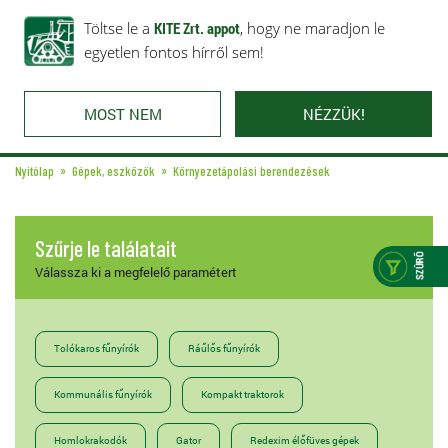
Rólunk
Ajánlataink
Töltse le a
Karrier
KITE Zrt. appot
Kapcsolat
, hogy ne maradjon le
egyetlen fontos hírről sem!
MOST NEM
NÉZZÜK!
Nyitólap
Gépek, eszközök
Környezetápolási berendezések
Szűrje le találatait
Válassza ki a megfelelő paramétert
Tolókaros fűnyírók
Ráűlős fűnyírók
Kommunális fűnyírók
Kompakt traktorok
Homlokrakodók
Gator
Redexim élőfüves gépek