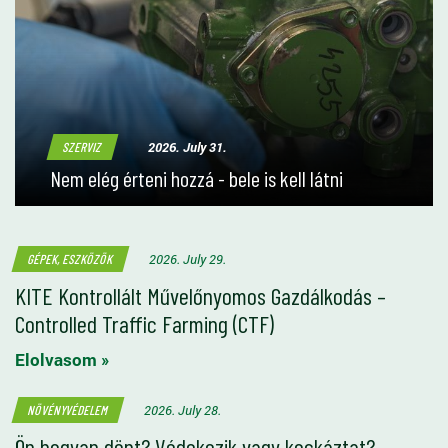
2026. July 31.
SZERVIZ
Nem elég érteni hozzá - bele is kell látni
2026. July 29.
GÉPEK, ESZKÖZÖK
KITE Kontrollált Művelőnyomos Gazdálkodás –
Controlled Traffic Farming (CTF)
Elolvasom »
2026. July 28.
NÖVÉNYVÉDELEM
Ön hogyan dönt? Védekezik vagy kockáztat?