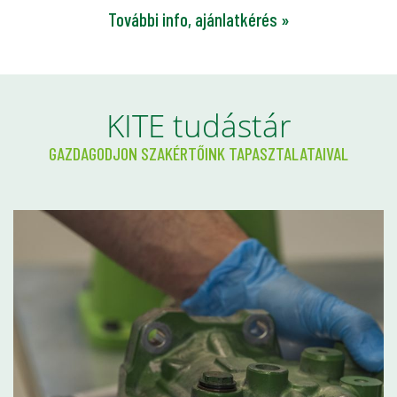
További info, ajánlatkérés »
KITE tudástár
GAZDAGODJON SZAKÉRTŐINK TAPASZTALATAIVAL