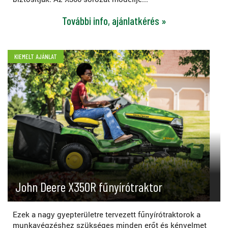
További info, ajánlatkérés »
KIEMELT AJÁNLAT
John Deere X350R fűnyírótraktor
Ezek a nagy gyepterületre tervezett fűnyírótraktorok a
munkavégzéshez szükséges minden erőt és kényelmet