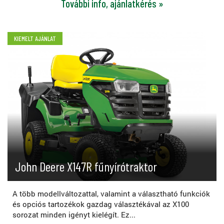
További info, ajánlatkérés »
KIEMELT AJÁNLAT
John Deere X147R fűnyírótraktor
A több modellváltozattal, valamint a választható funkciók
és opciós tartozékok gazdag választékával az X100
sorozat minden igényt kielégít. Ez...