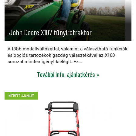
John Deere X107 fűnyírótraktor
A több modellváltozattal, valamint a választható funkciók
és opciós tartozékok gazdag választékával az X100
sorozat minden igényt kielégít. Ez...
További info, ajánlatkérés »
KIEMELT AJÁNLAT