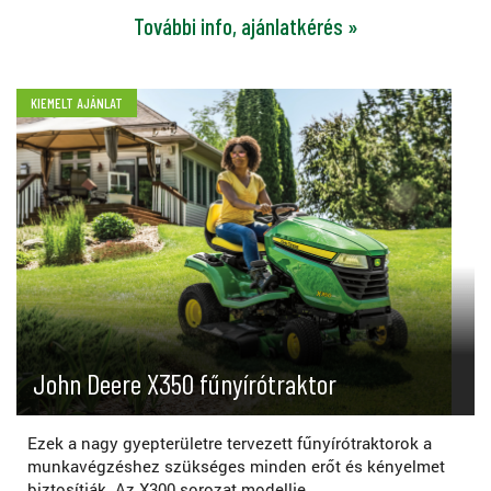
További info, ajánlatkérés »
KIEMELT AJÁNLAT
John Deere X350 fűnyírótraktor
Ezek a nagy gyepterületre tervezett fűnyírótraktorok a
munkavégzéshez szükséges minden erőt és kényelmet
biztosítják. Az X300 sorozat modellje...