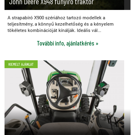
John Deere X948 fűnyíró traktor
A strapabíró X900 szériához tartozó modellek a
teljesítmény, a könnyű kezelhetőség és a kényelem
tökéletes kombinációját kínálják. Ideális vál...
További info, ajánlatkérés »
KIEMELT AJÁNLAT