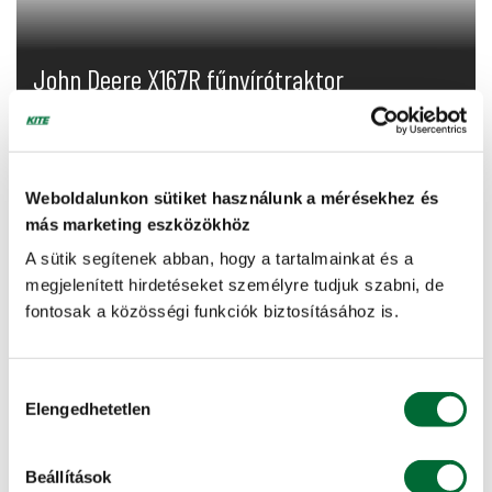
John Deere X167R fűnyírótraktor
A több modellváltozattal, valamint a választható funkciók
és opciós tartozékok gazdag választékával az X100
sorozat minden igényt kielégít. Ez...
Weboldalunkon sütiket használunk a mérésekhez és
más marketing eszközökhöz
További info, ajánlatkérés »
A sütik segítenek abban, hogy a tartalmainkat és a
megjelenített hirdetéseket személyre tudjuk szabni, de
KIEMELT AJÁNLAT
fontosak a közösségi funkciók biztosításához is.
Hozzájárulás
Elengedhetetlen
kiválasztása
Beállítások