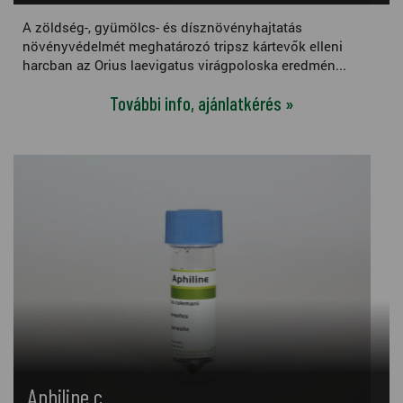
A zöldség-, gyümölcs- és dísznövényhajtatás
növényvédelmét meghatározó tripsz kártevők elleni
harcban az Orius laevigatus virágpoloska eredmén...
További info, ajánlatkérés »
Aphiline c