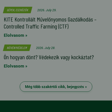
2026. July 29.
GÉPEK, ESZKÖZÖK
KITE Kontrollált Művelőnyomos Gazdálkodás –
Controlled Traffic Farming (CTF)
Elolvasom »
2026. July 28.
NÖVÉNYVÉDELEM
Ön hogyan dönt? Védekezik vagy kockáztat?
Elolvasom »
Még több szakértői cikk, bejegyzés »