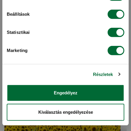
Beállítások
Beeline
Statisztikai
Bombus terrestris poszméh a tökéletes megporzás
érdekében. A termesztő berendezésekben nevelt
Marketing
kertészeti kultúrák, mint például a paprika, a p...
További info, ajánlatkérés »
Részletek
Engedélyez
Kiválasztás engedélyezése