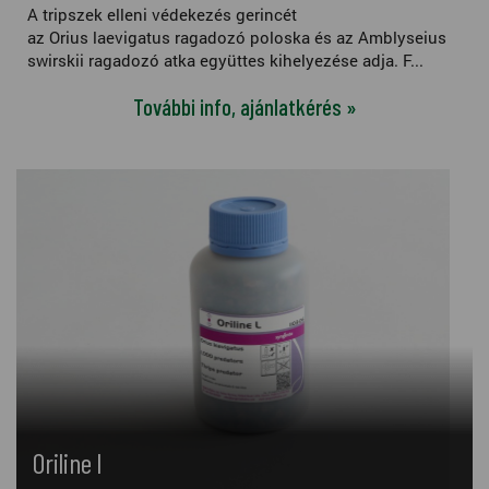
A tripszek elleni védekezés gerincét
az Orius laevigatus ragadozó poloska és az Amblyseius
swirskii ragadozó atka együttes kihelyezése adja. F...
További info, ajánlatkérés »
Oriline l