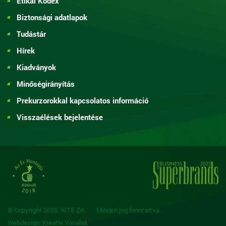
Etikai Kódex
Biztonsági adatlapok
Tudástár
Hírek
Kiadványok
Minőségirányítás
Prekurzorokkal kapcsolatos információ
Visszaélések bejelentése
© Copyright 2026. KITE Zrt.
Minden jog fenntartva.
Webdesign: Kreatív Vonalak