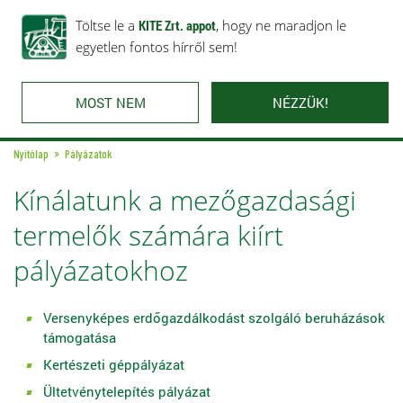
Rólunk
Ajánlataink
Töltse le a
Karrier
KITE Zrt. appot
Kapcsolat
, hogy ne maradjon le
egyetlen fontos hírről sem!
MOST NEM
NÉZZÜK!
Nyitólap
Pályázatok
Kínálatunk a mezőgazdasági
termelők számára kiírt
pályázatokhoz
Versenyképes erdőgazdálkodást szolgáló beruházások
támogatása
Kertészeti géppályázat
Ültetvénytelepítés pályázat