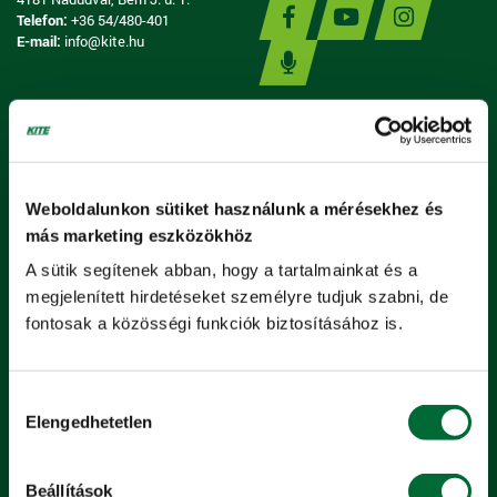
Telefon:
+36 54/480-401
E-mail:
info@kite.hu
ÉRTÉKESÍTÉS
Weboldalunkon sütiket használunk a mérésekhez és
más marketing eszközökhöz
Gépek, eszközök
A sütik segítenek abban, hogy a tartalmainkat és a
Alkatrész, szerviz
megjelenített hirdetéseket személyre tudjuk szabni, de
Vetőmag, palánta, oltvány
fontosak a közösségi funkciók biztosításához is.
Tápanyag-gazdálkodás
Növényvédelem
Hozzájárulás
Termény
Elengedhetetlen
kiválasztása
Szolgáltatás
Beállítások
Webshop