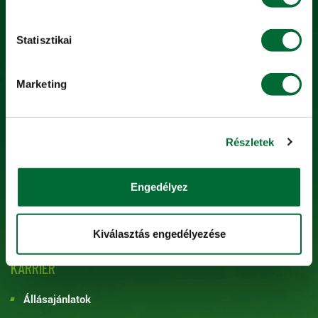
Statisztikai
SZOLGÁLTATÁSOK
KITE Hiteliroda
Marketing
KITE Alkusz
Bérgépszolgáltatás
Részletek
Halasztott fizetés
Gépkezelői oktatás
Engedélyez
Szerviz
Precíziós szolgáltatások
Kiválasztás engedélyezése
KARRIER
Állásajánlatok