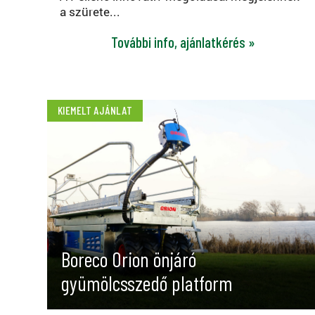
a szürete...
További info, ajánlatkérés »
KIEMELT AJÁNLAT
Boreco Orion önjáró
gyümölcsszedő platform