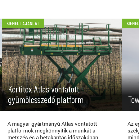
KIEMELT AJÁNLAT
KIEME
Kertitox Atlas vontatott
gyümölcsszedő platform
Tow
A magyar gyártmányú Atlas vontatott
Az eg
platformok megkönnyítik a munkát a
szél
metszés és a betakarítás időszakában
mind