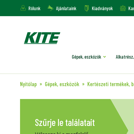
Rólunk
Ajánlataink
Kiadványok
Kar
Gépek, eszközök
Alkatrész,
Nyitólap
Gépek, eszközök
Kertészeti termékek, 
Szűrje le találatait