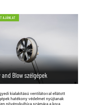
LT AJÁNLAT
 and Blow szélgépek
yedi kialakítású ventilátorral ellátott
gépek hatékony védelmet nyújtanak
en növénykultúra számára a kora