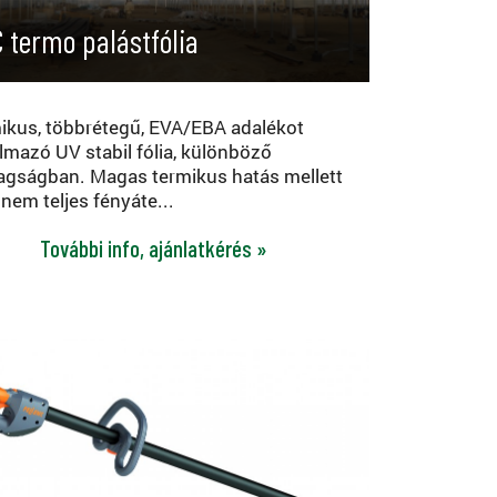
 termo palástfólia
ikus, többrétegű, EVA/EBA adalékot
almazó UV stabil fólia, különböző
agságban. Magas termikus hatás mellett
nem teljes fényáte...
További info, ajánlatkérés »