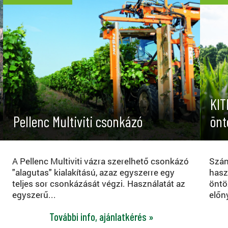
KIT
Pellenc Multiviti csonkázó
önt
A Pellenc Multiviti vázra szerelhető csonkázó
Szán
"alagutas" kialakítású, azaz egyszerre egy
hasz
teljes sor csonkázását végzi. Használatát az
öntö
egyszerű...
előny
További info, ajánlatkérés »