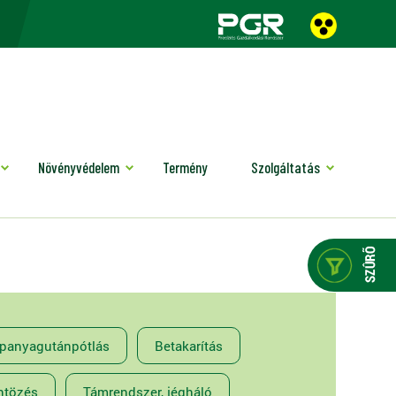
Növényvédelem
Termény
Szolgáltatás
ápanyagutánpótlás
Betakarítás
ntözés
Támrendszer, jégháló