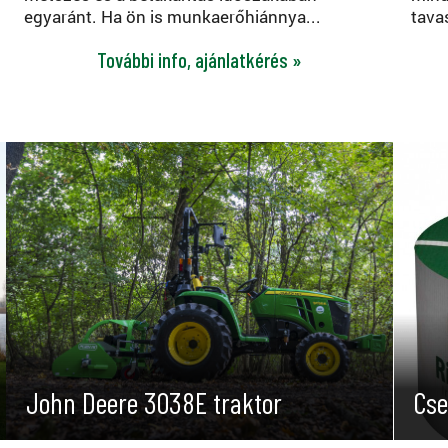
egyaránt. Ha ön is munkaerőhiánnya...
tavas
További info, ajánlatkérés »
John Deere 3038E traktor
Cse