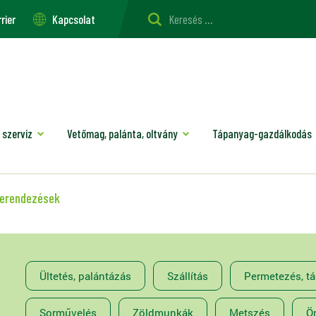
rier
Kapcsolat
 szerviz
Vetőmag, palánta, oltvány
Tápanyag-gazdálkodás
berendezések
Ültetés, palántázás
Szállítás
Permetezés, t
Sorművelés
Zöldmunkák
Metszés
Ö