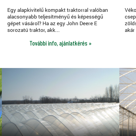
Egy alapkivitelű kompakt traktorral valóban
Véko
alacsonyabb teljesítményű és képességű
csep
gépet vásárol? Ha az egy John Deere E
zöld
sorozatú traktor, akk...
akár
További info, ajánlatkérés »