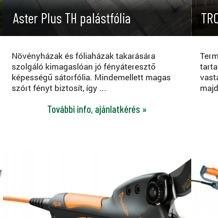
Aster Plus TH palástfólia
TRC
Növényházak és fóliaházak takarására
Term
szolgáló kimagaslóan jó fényáteresztő
tart
képességű sátorfólia. Mindemellett magas
vast
szórt fényt biztosít, így ...
majd
További info, ajánlatkérés »