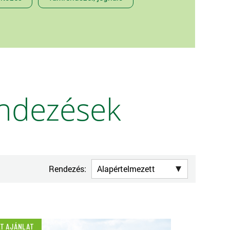
endezések
Rendezés:
LT AJÁNLAT