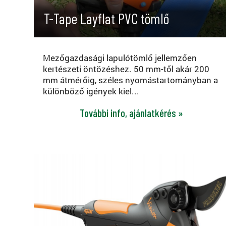
T-Tape Layflat PVC tömlő
Mezőgazdasági lapulótömlő jellemzően
kertészeti öntözéshez. 50 mm-től akár 200
mm átmérőig, széles nyomástartományban a
különböző igények kiel...
További info, ajánlatkérés »