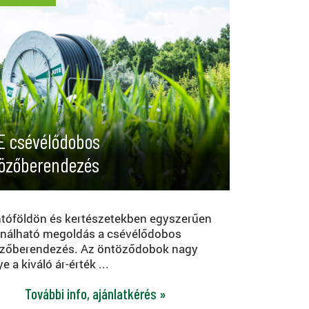
E csévélődobos
özőberendezés
tóföldön és kertészetekben egyszerűen
nálható megoldás a csévélődobos
zőberendezés. Az öntöződobok nagy
e a kiváló ár-érték ...
További info, ajánlatkérés »