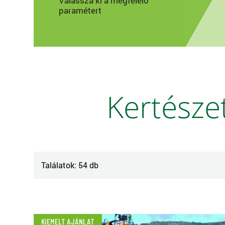
Válassza ki a megfelelő
paramétert
Kertésze
Találatok:
54 db
KIEMELT AJÁNLAT