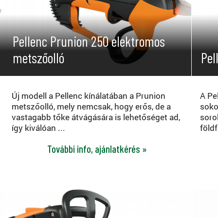
Pellenc Prunion 250 elektromos
metszőolló
Pel
Új modell a Pellenc kínálatában a Prunion
A Pe
metszőolló, mely nemcsak, hogy erős, de a
soko
vastagabb tőke átvágására is lehetőséget ad,
soro
így kiválóan ...
földf
További info, ajánlatkérés »