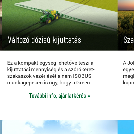
Változó dózisú kijuttatás
Sza
Ez a kompakt egység lehetővé teszi a
A Jo
kijuttatási mennyiség és a szórókeret-
egye
szakaszok vezérlését a nem ISOBUS
megh
munkagépeken is úgy, hogy a Green...
kapcs
További info, ajánlatkérés »