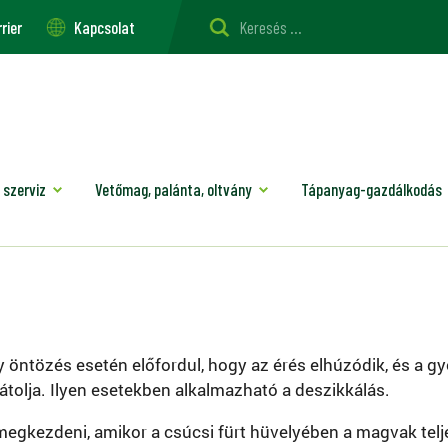
rier
Kapcsolat
 szerviz
Vetőmag, palánta, oltvány
Tápanyag-gazdálkodás
 öntözés esetén előfordul, hogy az érés elhúzódik, és a
átolja. Ilyen esetekben alkalmazható a deszikkálás.
megkezdeni, amikor a csúcsi fürt hüvelyében a magvak telje