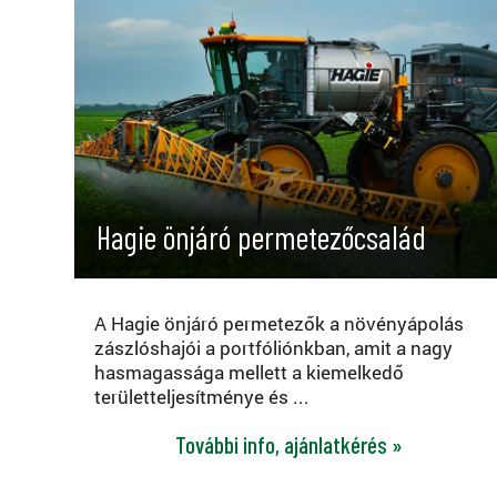
Hagie önjáró permetezőcsalád
A Hagie önjáró permetezők a növényápolás
zászlóshajói a portfóliónkban, amit a nagy
hasmagassága mellett a kiemelkedő
területteljesítménye és ...
További info, ajánlatkérés »