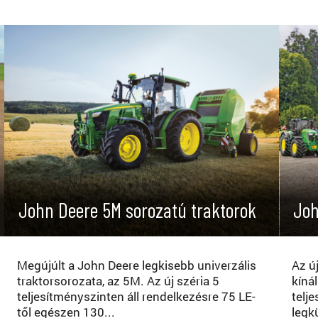
John Deere 5M sorozatú traktorok
Joh
Megújúlt a John Deere legkisebb univerzális
Az ú
traktorsorozata, az 5M. Az új széria 5
kínál
teljesítményszinten áll rendelkezésre 75 LE-
telj
től egészen 130...
legk