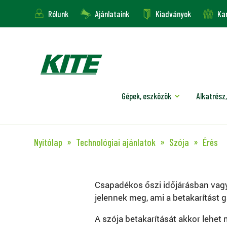
Rólunk
Ajánlataink
Kiadványok
Kar
Gépek, eszközök
Alkatrész,
Nyitólap
Technológiai ajánlatok
Szója
Érés
Csapadékos őszi időjárásban vagy
jelennek meg, ami a betakarítást g
A szója betakarítását akkor lehet 