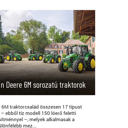
n Deere 6M sorozatú traktorok
j 6M traktorcsalád összesen 17 típust
 – ebből tíz modell 150 lóerő feletti
esítménnyel –, melyek alkalmasak a
ülönfélébb mez...