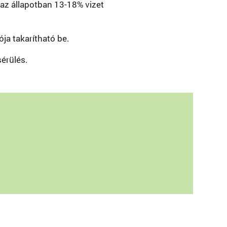
 az állapotban 13-18% vizet
ja takarítható be.
sérülés.