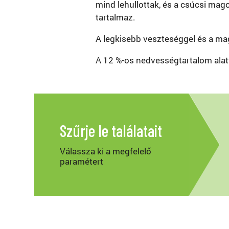
mind lehullottak, és a csúcsi mag
tartalmaz.
A legkisebb veszteséggel és a mag
A 12 %-os nedvességtartalom alatt
Szűrje le találatait
Válassza ki a megfelelő
paramétert