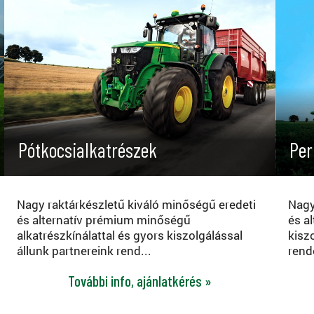
Pótkocsialkatrészek
Per
Nagy raktárkészletű kiváló minőségű eredeti
Nagy
és alternatív prémium minőségű
és a
alkatrészkínálattal és gyors kiszolgálással
kisz
állunk partnereink rend...
rend
További info, ajánlatkérés »