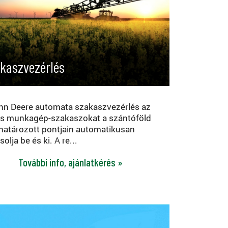
kaszvezérlés
hn Deere automata szakaszvezérlés az
s munkagép-szakaszokat a szántóföld
atározott pontjain automatikusan
olja be és ki. A re...
További info, ajánlatkérés »