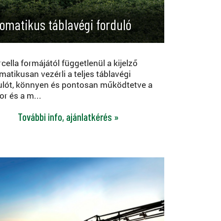
omatikus táblavégi forduló
rcella formájától függetlenül a kijelző
matikusan vezérli a teljes táblavégi
ulót, könnyen és pontosan működtetve a
or és a m...
További info, ajánlatkérés »