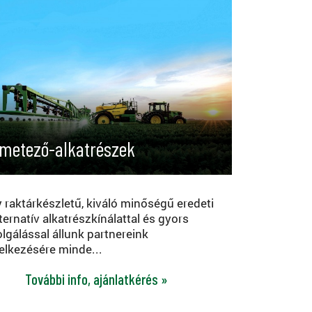
metező-alkatrészek
 raktárkészletű, kiváló minőségű eredeti
lternatív alkatrészkínálattal és gyors
olgálással állunk partnereink
elkezésére minde...
További info, ajánlatkérés »