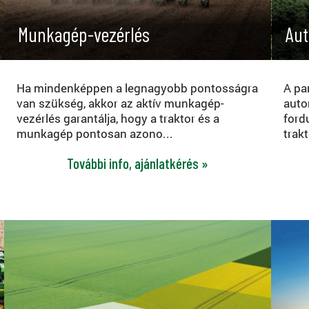
Munkagép-vezérlés
Aut
Ha mindenképpen a legnagyobb pontosságra
A pa
van szükség, akkor az aktív munkagép-
auto
vezérlés garantálja, hogy a traktor és a
ford
munkagép pontosan azono...
trakt
További info, ajánlatkérés »