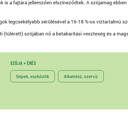
ok is a fajtára jellemzően elszíneződtek. A szójamag ebben
ok legcsekélyebb sérülésével a 16-18 %-os víztartalmú szó
i (túlérett) szójában nő a betakarítási veszteség és a mag
SZÓJA » ÉRÉS
Gépek, eszközök
Alkatrész, szerviz