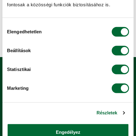
infrastruktúrájával részt vesz az agronómiai és gépészeti
fontosak a közösségi funkciók biztosításához is.
kutatásokban, tesztelésekben, kísérletekben.
Hozzájárulás
Elengedhetetlen
kiválasztása
Beállítások
Statisztikai
Marketing
4181 Nádudvar, Bem J. u. 1.
Telefon:
+36 54/480-401
Részletek
E-mail:
info@kite.hu
Engedélyez