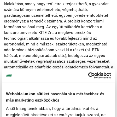
kialakítása, amely nagy területre kiterjeszthető, a gyakorlat
számára könnyen értelmezhető, végrehajtható,
gazdaságosan üzemeltethető, egyben jövedelemtöbbletet
eredményez a termelők számára. A projekt konzorciumi
formában valósul meg. Az együttműködés keretében a
konzorciumvezető KITE Zrt. a meglévő precíziós
technológiáit alkalmazza és továbbfejleszti mind az
agronómiai, mind a műszaki szakterületeken, megbízható
adatforrások biztosításában veszi ki a részét (pl. RTK
hálózat, meteorológiai adatok stb.), kidolgozza az egyes
munkaműveletek végrehajtásához szükséges vezérléseket,
automatizálja az adatfeldolgozás, adatelemzés folyamatait, a
versenyképes gazdálkodás biztosítása mellett. A
konzorciumi tagok közül a Debreceni Egyetem munkatársai
elvégzik a precíziós gazdálkodást megalapozó kísérleti
fejlesztéseket, valamint műszaki-, informatikai-, és
Weboldalunkon sütiket használunk a mérésekhez és
termesztéstechnológiai ismereteket rendszerbe foglaló,
más marketing eszközökhöz
azok gazdasági vonatkozásait tartalmazó képzési
módszertant fejlesztenek, a Balogh-Farm Tépe Kft. pedig a
A sütik segítenek abban, hogy a tartalmainkat és a
rendelkezésre álló területével, erő- és munkagépeivel,
megjelenített hirdetéseket személyre tudjuk szabni, de