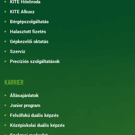
KITE Hiteliroda
KITE Alkusz
Bérgépszolgáltatás
Halasztott fizetés
Gépkezelői oktatás
Szerviz
Precíziós szolgáltatások
KARRIER
Állásajánlatok
Junior program
Felsőfokú duális képzés
Középiskolai duális képzés
Szakmai gyakorlat