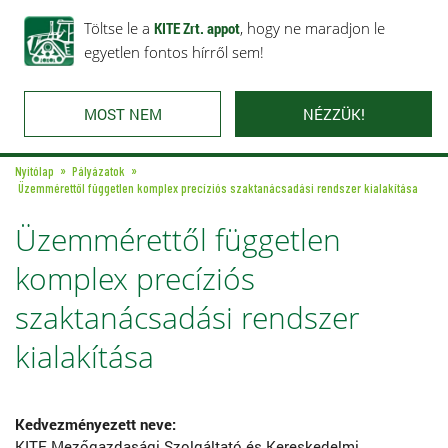
Rólunk
Ajánlataink
Töltse le a
Karrier
KITE Zrt. appot
Kapcsolat
, hogy ne maradjon le
egyetlen fontos hírről sem!
MOST NEM
NÉZZÜK!
Nyitólap
Pályázatok
Üzemmérettől független komplex precíziós szaktanácsadási rendszer kialakítása
Üzemmérettől független
komplex precíziós
szaktanácsadási rendszer
kialakítása
Kedvezményezett neve:
KITE Mezőgazdasági Szolgáltató és Kereskedelmi