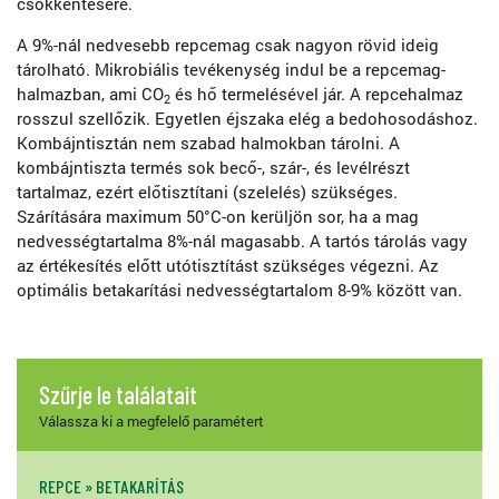
csökkentésére.
A 9%-nál nedvesebb repcemag csak nagyon rövid ideig
tárolható. Mikrobiális tevékenység indul be a repcemag-
halmazban, ami CO
és hő termelésével jár. A repcehalmaz
2
rosszul szellőzik. Egyetlen éjszaka elég a bedohosodáshoz.
Kombájntisztán nem szabad halmokban tárolni. A
kombájntiszta termés sok becő-, szár-, és levélrészt
tartalmaz, ezért előtisztítani (szelelés) szükséges.
Szárítására maximum 50°C-on kerüljön sor, ha a mag
nedvességtartalma 8%-nál magasabb. A tartós tárolás vagy
az értékesítés előtt utótisztítást szükséges végezni. Az
optimális betakarítási nedvességtartalom 8-9% között van.
Szűrje le találatait
Válassza ki a megfelelő paramétert
REPCE » BETAKARÍTÁS