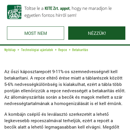
Rólunk
Ajánlataink
Töltse le a
Karrier
KITE Zrt. appot
Kapcsolat
, hogy ne maradjon le
egyetlen fontos hírről sem!
MOST NEM
NÉZZÜK!
Nyitólap
Technológiai ajánlatok
Repce
Betakarítás
Az őszi káposztarepcét 9-11%-os szemnedvességnél kell
betakarítani. A repce eltérő érése miatt a táblarészek között
5-6% nedvességkülönbség is kialakulhat, ezért a tábla több
pontján ellenőrizzük a repce nedvességét a betakarítás előtt.
Az állományszárítás során a becők és magok mellett a szár
nedvességtartalmának a homogenizálását is el kell érnünk.
A kombájn cséplő és leválasztó szerkezetét a lehető
legkevesebb repceszalmával terheljük, ezért a repcét a
becők alatt a lehető legmagasabban kell elvágni. Megdőlt