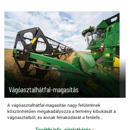
Vágóasztalhátfal-magasítás
A vágóasztalhátfal-magasítás nagy felületének
köszönhetően megakadályozza a termény kibukását a
vágóasztalból, és annak felrakódását a ferdefe...
További info, ajánlatkérés »