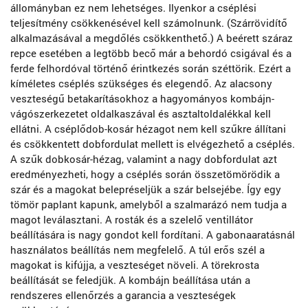
állományban ez nem lehetséges. Ilyenkor a cséplési
teljesítmény csökkenésével kell számolnunk. (Szárrövidítő
alkalmazásával a megdőlés csökkenthető.) A beérett száraz
repce esetében a legtöbb becő már a behordó csigával és a
ferde felhordóval történő érintkezés során széttörik. Ezért a
kíméletes cséplés szükséges és elegendő. Az alacsony
veszteségű betakarításokhoz a hagyományos kombájn-
vágószerkezetet oldalkaszával és asztaltoldalékkal kell
ellátni. A cséplődob-kosár hézagot nem kell szűkre állítani
és csökkentett dobfordulat mellett is elvégezhető a cséplés.
A szűk dobkosár-hézag, valamint a nagy dobfordulat azt
eredményezheti, hogy a cséplés során összetömörödik a
szár és a magokat belepréseljük a szár belsejébe. Így egy
tömör paplant kapunk, amelyből a szalmarázó nem tudja a
magot leválasztani. A rosták és a szelelő ventillátor
beállítására is nagy gondot kell fordítani. A gabonaaratásnál
használatos beállítás nem megfelelő. A túl erős szél a
magokat is kifújja, a veszteséget növeli. A törekrosta
beállítását se feledjük. A kombájn beállítása után a
rendszeres ellenőrzés a garancia a veszteségek