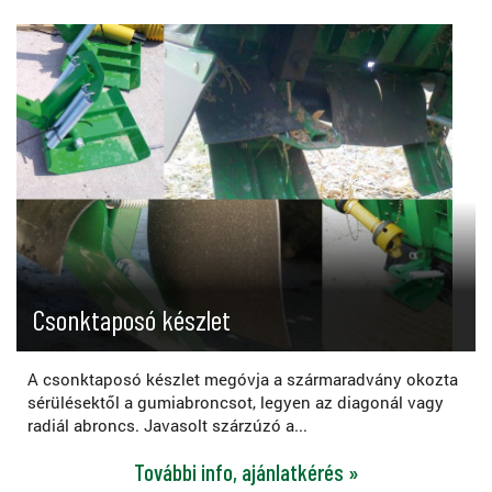
Csonktaposó készlet
A csonktaposó készlet megóvja a szármaradvány okozta
sérülésektől a gumiabroncsot, legyen az diagonál vagy
radiál abroncs. Javasolt szárzúzó a...
További info, ajánlatkérés »