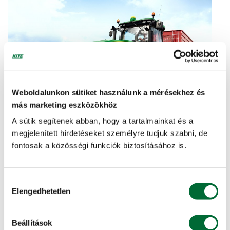
Weboldalunkon sütiket használunk a mérésekhez és
más marketing eszközökhöz
Pótkocsialkatrészek
A sütik segítenek abban, hogy a tartalmainkat és a
megjelenített hirdetéseket személyre tudjuk szabni, de
fontosak a közösségi funkciók biztosításához is.
Nagy raktárkészletű kiváló minőségű eredeti és alternatív
prémium minőségű alkatrészkínálattal és gyors
kiszolgálással állunk partnereink rend...
Hozzájárulás
Elengedhetetlen
További info, ajánlatkérés »
kiválasztása
Beállítások