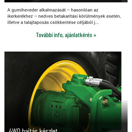
A gumiheveder alkalmazását – hasonlóan az
ikerkerékhez – nedves betakarítási körülmények esetén,
illetve a talajtaposás csökkentése céljából j...
További info, ajánlatkérés »
4WD hajtás készlet