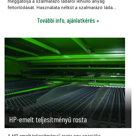
meggátolja a szalmarázó ládáról lehulló anyag
feltorlódását. Használata nélkül a szalmarázó láda...
További info, ajánlatkérés »
HP-emelt teljesítményű rosta
A HP-emelt teljesítményű rosta egy speciális