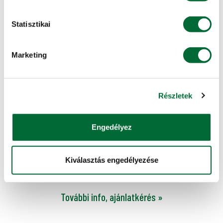
Statisztikai
Marketing
Részletek
Szálastakarmány-kezelő gépek alkatrészei
Engedélyez
Nagy raktárkészletű kiváló minőségű eredeti és alternatív
Kiválasztás engedélyezése
alkatrészkínálattal és gyors kiszolgálással állunk
partnereink rendelkezésére a telj...
További info, ajánlatkérés »