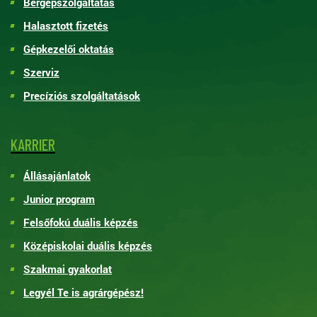
Bérgépszolgáltatás
Halasztott fizetés
Gépkezelői oktatás
Szerviz
Precíziós szolgáltatások
KARRIER
Állásajánlatok
Junior program
Felsőfokú duális képzés
Középiskolai duális képzés
Szakmai gyakorlat
Legyél Te is agrárgépész!