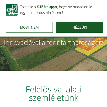
Rólunk
Ajánlataink
Töltse le a
Karrier
KITE Zrt. appot
Kapcsolat
, hogy ne maradjon le
egyetlen fontos hírről sem!
MOST NEM
NÉZZÜK!
Innovációval a fenntarthatóságért
Felelős vállalati
szemléletünk