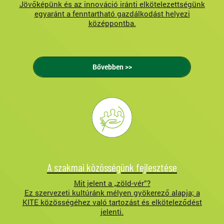
Jövőképünk és az innováció iránti elkötelezettségünk
egyaránt a fenntartható gazdálkodást helyezi
középpontba.
Bővebben >>
A szakmai közösségünk fejlesztése
Mit jelent a „zöld-vér”?
Ez szervezeti kultúránk mélyen gyökerező alapja; a
KITE közösségéhez való tartozást és elköteleződést
jelenti.