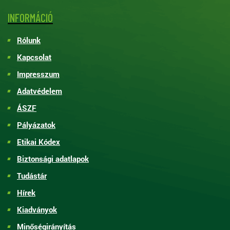
INFORMÁCIÓ
Rólunk
Kapcsolat
Impresszum
Adatvédelem
ÁSZF
Pályázatok
Etikai Kódex
Biztonsági adatlapok
Tudástár
Hírek
Kiadványok
Minőségirányítás