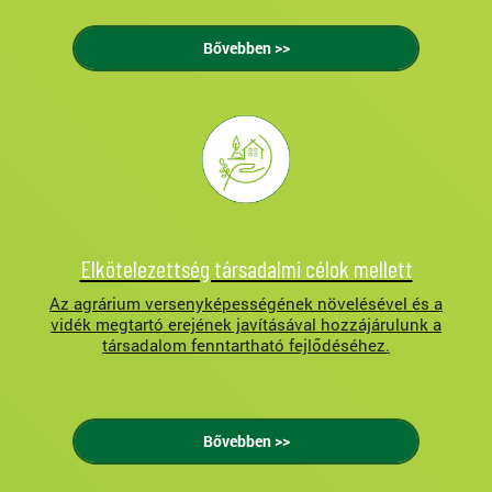
Bővebben >>
Elkötelezettség társadalmi célok mellett
Az agrárium versenyképességének növelésével és a
vidék megtartó erejének javításával hozzájárulunk a
társadalom fenntartható fejlődéséhez.
Bővebben >>