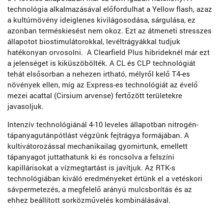
technológia alkalmazásával előfordulhat a Yellow flash, azaz
a kultúrnövény ideiglenes kivilágosodása, sárgulása, ez
azonban terméskiesést nem okoz. Ezt az átmeneti stresszes
állapotot biostimulátorokkal, levéltrágyákkal tudjuk
hatékonyan orvosolni. A Clearfield Plus hibrideknél már ezt
a jelenséget is kiküszöbölték. A CL és CLP technológiát
tehát elsősorban a nehezen irtható, mélyről kelő T4-es
növények ellen, míg az Express-es technológiát az évelő
mezei acattal (Cirsium arvense) fertőzött területekre
javasoljuk.
Intenzív technológiánál 4-10 leveles állapotban nitrogén-
tápanyagutánpótlást végzünk fejtrágya formájában. A
kultivátorozással mechanikailag gyomirtunk, emellett
tápanyagot juttathatunk ki és roncsolva a felszíni
kapillárisokat a vízmegtartást is javítjuk. Az RTK-s
technológiában kiváló eredményeket értünk el a vetéskori
sávpermetezés, a megfelelő arányú mulcsborítás és az
ehhez beállított sorközművelés kombinálásával.