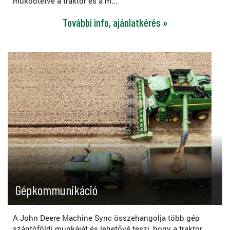
működtetve a traktor és a m...
További info, ajánlatkérés »
Gépkommunikáció
A John Deere Machine Sync összehangolja több gép
szántóföldi munkáját és lehetővé teszi, hogy a traktor