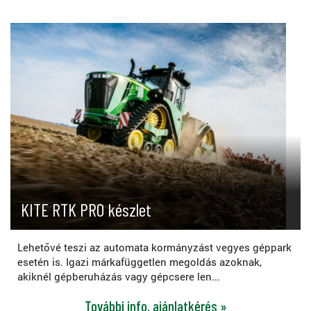
KITE RTK PRO készlet
Lehetővé teszi az automata kormányzást vegyes géppark
esetén is. Igazi márkafüggetlen megoldás azoknak,
akiknél gépberuházás vagy gépcsere len...
További info, ajánlatkérés »