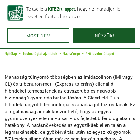
Rólunk
Ajánlataink
Töltse le a
Karrier
KITE Zrt. appot
Kapcsolat
, hogy ne maradjon le
egyetlen fontos hírről sem!
MOST NEM
NÉZZÜK!
Nyitólap
Technológiai ajánlatok
Napraforgó
4-6 leveles állapot
Manapság túlnyomó többségben az imidazolinon (IMI vagy
CL) és tribenuron-metil (Express toleráns) ellenálló
hibrideket termesztenek az egyszerűbb és nagyobb
biztonságú gyomirtás biztosítására. A Clearfield Plus
hibridek nagyobb technológiai szabadságot biztosítanak. Ez
a rugalmasság annak köszönhető, hogy az egyes
gyomnövények ellen a Pulsar Plus fejlettebb fenológiában is
hatékony. A hatásnövekedés az egyszikűek ellen talán a
legmarkánsabb, de gyökérváltás után az egyszikű gyomok
5-7 leveles állapotában már ez sem igazán hatékony! A