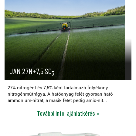
UAN 27N+7,5 SO
3
27% nitrogént és 7,5% ként tartalmazó folyékony
nitrogénműtrágya. A hatóanyag felét gyorsan ható
ammónium-nitrát, a másik felét pedig amid-nit...
További info, ajánlatkérés »