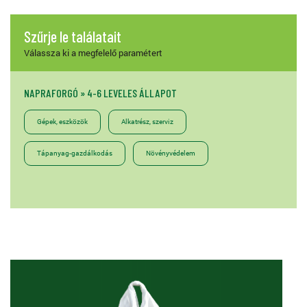
Szűrje le találatait
Válassza ki a megfelelő paramétert
NAPRAFORGÓ » 4-6 LEVELES ÁLLAPOT
Gépek, eszközök
Alkatrész, szerviz
Tápanyag-gazdálkodás
Növényvédelem