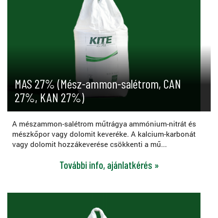
MAS 27% (Mész-ammon-salétrom, CAN
27%, KAN 27%)
A mészammon-salétrom műtrágya ammónium-nitrát és
mészkőpor vagy dolomit keveréke. A kalcium-karbonát
vagy dolomit hozzákeverése csökkenti a mű...
További info, ajánlatkérés »