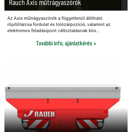
Rauch Axis műtrágyaszórók
Az Axis műtrágyaszórók a függetlenül állítható
röpítőtárcsa fordulat és tolózárpozíció, valamint az
elektromos feladásipont változtatásnak kös...
További info, ajánlatkérés »