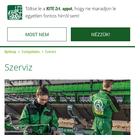
Rólunk
Ajánlataink
Töltse le a
Karrier
KITE Zrt. appot
Kapcsolat
, hogy ne maradjon le
egyetlen fontos hírről sem!
MOST NEM
NÉZZÜK!
Nyitólap
Szolgáltatás
Szerviz
Szerviz