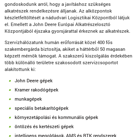
gondoskodunk arról, hogy a javításhoz szükséges
alkatrészek rendelkezésre álljanak. Az alközpontok
készletfeltöltését a nádudvari Logisztikai Központból látjuk
el. Emellett a John Deere Európai Alkatrészelosztó
Központjából éjszaka gyorsjárattal érkeznek az alkatrészek.
Szervizhálózatunk humán erőforrását közel 400 fős
szakembergárda biztosítja, akiket a háttérből 50 magasan
képzett mérnök támogat. A szakszerű kiszolgálás érdekében
több különálló területre szakosodott szervizcsoportot
alakítottunk ki:
John Deere gépek
Kramer rakodógépek
munkagépek
speciális betakarítógépek
környezetápolási és kommunális gépek
öntözés és kertészeti gépek
intelligens megoldások, AMS és RTK rendszerek