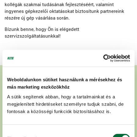
kollégák szakmai tudásának fejlesztéséért, valamint
ingyenes gépkezelői oktatásokat biztosítunk partnereink
részére új gép vásárlása során.
Bízunk benne, hogy Ön is elégedett
szervizszolgáltatásunkkal!
Ajánlatot kérne?
Weboldalunkon sütiket használunk a mérésekhez és
más marketing eszközökhöz
Értékesítőink országszerte állnak rendelkezésére!
A sütik segítenek abban, hogy a tartalmainkat és a
megjelenített hirdetéseket személyre tudjuk szabni, de
Adja meg irányítószámát és rendszerünk megadja az
fontosak a közösségi funkciók biztosításához is.
Önhöz legközelebb lévő értékesítő kollégánkat. Vegye
fel velünk a kapcsolatot!
Hozzájárulás