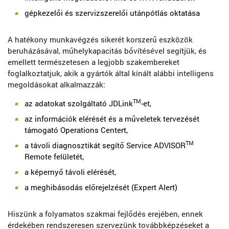
gépkezelői és szervizszerelői utánpótlás oktatása
A hatékony munkavégzés sikerét korszerű eszközök
beruházásával, műhelykapacitás bővítésével segítjük, és
emellett természetesen a legjobb szakembereket
foglalkoztatjuk, akik a gyártók által kínált alábbi intelligens
megoldásokat alkalmazzák:
TM
az adatokat szolgáltató JDLink
-et,
az információk elérését és a műveletek tervezését
támogató Operations Centert,
TM
a távoli diagnosztikát segítő Service ADVISOR
Remote felületét,
a képernyő távoli elérését,
a meghibásodás előrejelzését (Expert Alert)
Hiszünk a folyamatos szakmai fejlődés erejében, ennek
érdekében rendszeresen szervezünk továbbképzéseket a