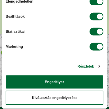
Elengedhetetlen
kiválasztása
Beállítások
Statisztikai
Marketing
Részletek
Engedélyez
+
−
Kiválasztás engedélyezése
Leaflet
| ©
OpenStreetMap
contributors