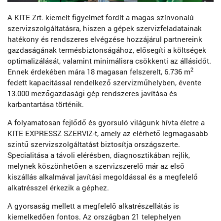
A KITE Zrt. kiemelt figyelmet fordít a magas színvonalú
szervizszolgáltatásra, hiszen a gépek szervizfeladatainak
hatékony és rendszeres elvégzése hozzájárul partnereink
gazdaságának termésbiztonságához, elősegíti a költségek
optimalizálását, valamint minimálisra csökkenti az állásidőt.
2
Ennek érdekében mára 18 magasan felszerelt, 6.736 m
fedett kapacitással rendelkező szervizműhelyben, évente
13.000 mezőgazdasági gép rendszeres javítása és
karbantartása történik.
A folyamatosan fejlődő és gyorsuló világunk hívta életre a
KITE EXPRESSZ SZERVIZ-t, amely az elérhető legmagasabb
szintű szervizszolgáltatást biztosítja országszerte.
Specialitása a távoli elérésben, diagnosztikában rejlik,
melynek köszönhetően a szervizszerelő már az első
kiszállás alkalmával javítási megoldással és a megfelelő
alkatrésszel érkezik a géphez.
A gyorsaság mellett a megfelelő alkatrészellátás is
kiemelkedően fontos. Az országban 21 telephelyen