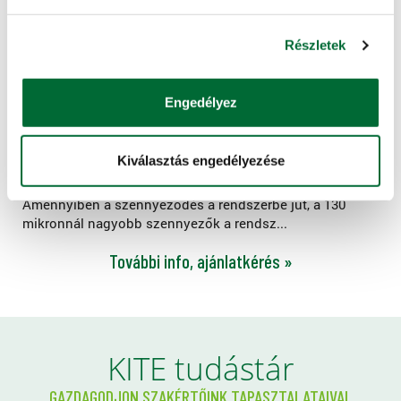
Részletek
Engedélyez
Szűrők
Kiválasztás engedélyezése
A mikroöntöző telep legfontosabb eleme, lelke a szűrő.
Amennyiben a szennyeződés a rendszerbe jut, a 130
mikronnál nagyobb szennyezők a rendsz...
További info, ajánlatkérés »
KITE tudástár
GAZDAGODJON SZAKÉRTŐINK TAPASZTALATAIVAL