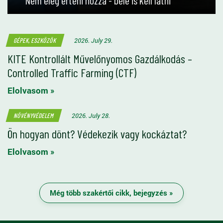
Nem elég érteni hozzá - bele is kell látni
2026. July 29.
GÉPEK, ESZKÖZÖK
KITE Kontrollált Művelőnyomos Gazdálkodás –
Controlled Traffic Farming (CTF)
Elolvasom »
2026. July 28.
NÖVÉNYVÉDELEM
Ön hogyan dönt? Védekezik vagy kockáztat?
Elolvasom »
Még több szakértői cikk, bejegyzés »