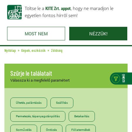
Rólunk
Ajánlataink
Töltse le a
Karrier
KITE Zrt. appot
Kapcsolat
, hogy ne maradjon le
egyetlen fontos hírről sem!
MOST NEM
NÉZZÜK!
Nyitólap
Gépek, eszközök
Zöldség
Szűrje le találatait
Válassza ki a megfelelő paramétert
Ültetés, palántázás
Szállítás
Permetezés, tápanyagutánpótlás
Betakarítás
Sorművelés
Öntözés
Fóliatermékek