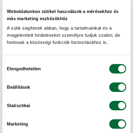
Weboldalunkon sütiket használunk a mérésekhez és
más marketing eszközökhöz
A sütik segítenek abban, hogy a tartalmainkat és a
megjelenített hirdetéseket személyre tudjuk szabni, de
John Deere homlokrakodók
fontosak a közösségi funkciók biztosításához is.
A John Deere új "R" sorozatú homlokrakodóit kifejezetten
a John Deere traktorokra tervezték. A 4 különböző
Hozzájárulás
modellt felvonultató R széria lehet...
Elengedhetetlen
kiválasztása
További info, ajánlatkérés »
Beállítások
Statisztikai
Marketing