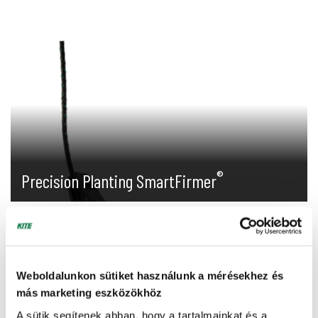
®
Precision Planting SmartFirmer
A csírázás megindításához és fenntartásához három
kritikus komponens kell: meleg, nedvesség és oxigén. E
nélkül a három komponens nélkül a gyo...
Weboldalunkon sütiket használunk a mérésekhez és
További info, ajánlatkérés »
más marketing eszközökhöz
A sütik segítenek abban, hogy a tartalmainkat és a