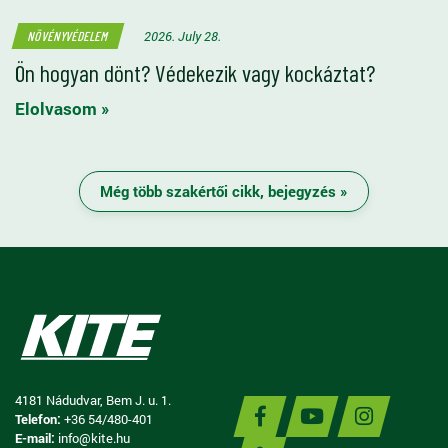
2026. July 28.
NÖVÉNYVÉDELEM
Ön hogyan dönt? Védekezik vagy kockáztat?
Elolvasom »
Még több szakértői cikk, bejegyzés »
4181 Nádudvar, Bem J. u. 1.
Telefon:
+36 54/480-401
E-mail:
info@kite.hu