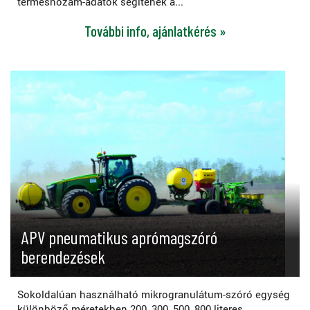
terméshozam-adatok segítenek a...
További info, ajánlatkérés »
APV pneumatikus aprómagszóró
berendezések
Sokoldalúan használható mikrogranulátum-szóró egység
különböző méretekben 200, 300, 500, 800 literes