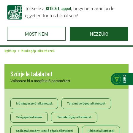
Rólunk
Ajánlataink
Töltse le a
Karrier
KITE Zrt. appot
Kapcsolat
, hogy ne maradjon le
egyetlen fontos hírről sem!
MOST NEM
NÉZZÜK!
Nyitólap
Munkagép-alkatrészek
Szűrje le találatait
Válassza ki a megfelelő paramétert
Műtrágyaszóró-alkatrészek
Talajművelőgép-alkatrészek
Vetőgépalkatrészek
Permetezőgép-alkatrészek
Szálastakarmány-kezelő gépek alkatrészei
Pótkocsialkatrészek