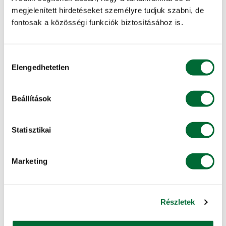
megjelenített hirdetéseket személyre tudjuk szabni, de
fontosak a közösségi funkciók biztosításához is.
Hozzájárulás
Elengedhetetlen
kiválasztása
Beállítások
Statisztikai
®
Precision Planting SpeedTube
Marketing
®
Cserélje le a jelenlegi vetőcsöveit SpeedTube
-ra. A
®
SpeedTube
kétlamellás kerék segítségével veszi le a
magot a vSet
További info, ajánlatkérés »
Részletek