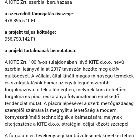
A KITE Zrt. szerbiai beruházása
a szerződött támogatás összege:
478.396.571 Ft
a projekt teljes költsége:
956.793.142 Ft
a projekt tartalmának bemutatása:
A KITE Zrt. 100 %-os tulajdonában lévő KITE d.o.o. nevű
szerbiai leányvállalat 2017 tavaszán kezdte meg aktív
működését. A vállalat által kínált magas minőségű termékek
és szolgáltatások hamar az egyik legnépszerűbb
forgalmazóvá tették a térségben, melynek köszönhetően,
forgalma és piaci részaránya folyamatosan emelkedő
tendenciát mutat. A piacra lépésével a szerb mezőgazdaság
szereplői számára is megnyílt a lehetőség a modern,
környezetkímélő technológiák alkalmazására, melynek
elterjesztése a KITE d.o.o. stratégiai céljai között szerepel.
A forgalom és tevékenységi kör bővülésének következtében