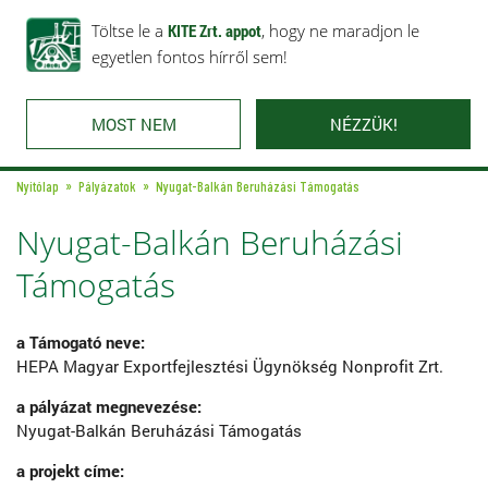
Rólunk
Ajánlataink
Töltse le a
Karrier
KITE Zrt. appot
Kapcsolat
, hogy ne maradjon le
egyetlen fontos hírről sem!
MOST NEM
NÉZZÜK!
Nyitólap
Pályázatok
Nyugat-Balkán Beruházási Támogatás
Nyugat-Balkán Beruházási
Támogatás
a Támogató neve:
HEPA Magyar Exportfejlesztési Ügynökség Nonprofit Zrt.
a pályázat megnevezése:
Nyugat-Balkán Beruházási Támogatás
a projekt címe: