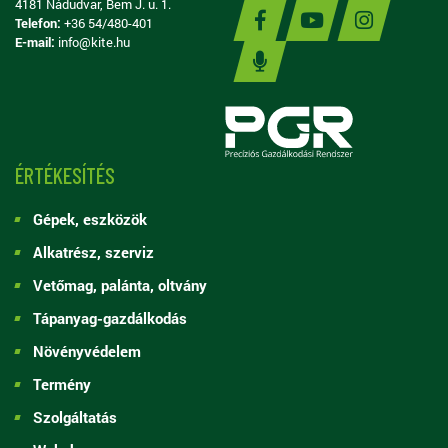
4181 Nádudvar, Bem J. u. 1.
Telefon:
+36 54/480-401
E-mail:
info@kite.hu
ÉRTÉKESÍTÉS
Gépek, eszközök
Alkatrész, szerviz
Vetőmag, palánta, oltvány
Tápanyag-gazdálkodás
Növényvédelem
Termény
Szolgáltatás