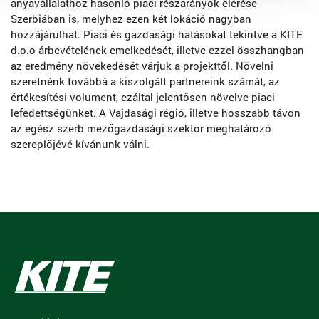
anyavállalathoz hasonló piaci részarányok elérése
Szerbiában is, melyhez ezen két lokáció nagyban
hozzájárulhat. Piaci és gazdasági hatásokat tekintve a KITE
d.o.o árbevételének emelkedését, illetve ezzel összhangban
az eredmény növekedését várjuk a projekttől. Növelni
szeretnénk továbbá a kiszolgált partnereink számát, az
értékesítési volument, ezáltal jelentősen növelve piaci
lefedettségünket. A Vajdasági régió, illetve hosszabb távon
az egész szerb mezőgazdasági szektor meghatározó
szereplőjévé kívánunk válni.