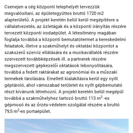
Csenejen a cég központi telephelyét tervezzük
megvalósítani, az épületegyüttes bruttó 1720 m2
alapterületű. A projekt keretén belül kerül megépítésre a
vállalatvezetés, az üzletágak és a központi irányítás részére
tervezett központi irodaépület. A létesítmény magában
foglalja továbbá a központi bemutatótermet a kereskedelmi
feladatok, illetve a szakműhelyt és oktatási központot a
szakszerű szerviz ellátására és a munkavállalók részére
szervezett továbbképzések ill. a partnerek részére
megszervezett gépkezelői oktatások lebonyolítására,
továbbá a fedett raktárakat az agronómiai és a műszaki
termékek tárolására. Emellett kialakításra kerül egy nyílt
géptároló, ahol vámszabad területet és nyílt gépbemutató
részt kívánunk létrehozni. A projekt keretén belül megépül
2
továbbá a szakműhelyhez tartozó bruttó 113 m
-es
gépmosó és az őrzés-védelem szolgálat részére a bruttó
2
79,5 m
-es portaépület.