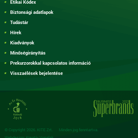
Etikai Kódex
Biztonsági adatlapok
Tudástár
Hírek
Kiadványok
Minőségirányítás
Prekurzorokkal kapcsolatos információ
Visszaélések bejelentése
© Copyright 2026. KITE Zrt.
Minden jog fenntartva.
Webdesign: Kreatív Vonalak