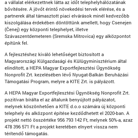
a vállalat elérkezettnek látta az időt telephelyhálózatának
bővítésére. A jövőt érintő növekedési tervek elérése, és a
partnerek által támasztott piaci elvárások minél kedvezőbb
kiszolgálása érdekében döntöttünk amellett, hogy Csenejen
(Čenej) egy központi telephelyet, illetve
Szávaszentdemeteren (Sremska Mitrovica) egy alközpontot
építünk fel.
A fejlesztéshez kiváló lehetőséget biztosított a
Magyarországi Külgazdasági és Külügyminisztérium által
elindított, a HEPA Magyar Exportfejlesztési Ügynökség
Nonprofit Zrt. kezelésében lévő Nyugat-Balkán Beruházási
Támogatási Program, melyre a KITE Zrt. is pályázott.
A HEPA Magyar Exportfejlesztési Ügynökség Nonprofit Zrt.
pozitívan bírálta el az általunk benyújtott pályázatot,
melynek köszönhetően a KITE d.o.o számára új központi
telephely és alközpont építése kezdődhetett el 2020-ban. A
projekt nettó összértéke 956 793 142 Ft, melynek 50%-a, azaz
478 396 571 Ft a projekt keretében elnyert vissza nem
térítendő támogatás.