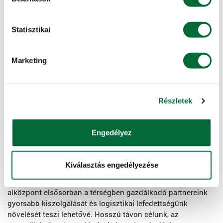
Statisztikai
Marketing
Részletek
Ezen infrastrukturális fejlesztések nagyban hozzájárulnak a
Engedélyez
vállalat tevékenységének minőségi javulásához, illetve
területi lefedettségünk növeléséhez. A Csenej településen
felépítendő központi irodaház tekintélyes megjelenésében
Kiválasztás engedélyezése
is méltó lesz a magyarországi anyavállalat hazai piacon
betöltött jelentőségéhez. Az új szávaszentdemeteri
alközpont elsősorban a térségben gazdálkodó partnereink
gyorsabb kiszolgálását és logisztikai lefedettségünk
növelését teszi lehetővé. Hosszú távon célunk, az