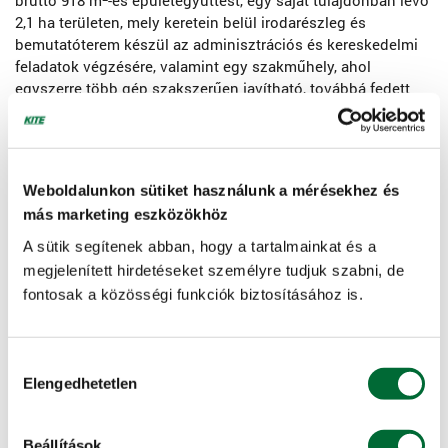
bruttó 918 m
-es épületegyüttest, egy saját tulajdonban lévő
2,1 ha területen, mely keretein belül irodarészleg és
bemutatóterem készül az adminisztrációs és kereskedelmi
feladatok végzésére, valamint egy szakműhely, ahol
egyszerre több gép szakszerűen javítható, továbbá fedett
raktárak kerülnek kialakításra a műszaki és agronómiai
termékek tárolására. Ezen felül közel 1000 m2-en nyílt tároló
is megvalósul, a nagy gépek tárolására és bemutatására. A
projekt keretén belül megépül továbbá a szakműhelyhez
Weboldalunkon sütiket használunk a mérésekhez és
tartozó bruttó 106 m2-es gépmosó és az őrzés-védelem
más marketing eszközökhöz
szolgálat részére a bruttó 75 m2-es portaépület.
A sütik segítenek abban, hogy a tartalmainkat és a
megjelenített hirdetéseket személyre tudjuk szabni, de
fontosak a közösségi funkciók biztosításához is.
Hozzájárulás
Elengedhetetlen
kiválasztása
Beállítások