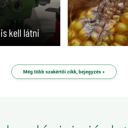
s kell látni
Még több szakértői cikk, bejegyzés »