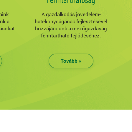
aink
A gazdálkodás jövedelem-
ink a
hatékonyságának fejlesztésével
ásokat
hozzájárulunk a mezőgazdaság
-
fenntartható fejlődéséhez.
Tovább »