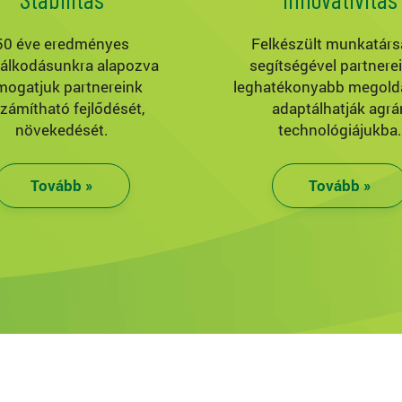
50 éve eredményes
Felkészült munkatárs
álkodásunkra alapozva
segítségével partnere
mogatjuk partnereink
leghatékonyabb megold
számítható fejlődését,
adaptálhatják agrár
növekedését.
technológiájukba.
Tovább »
Tovább »