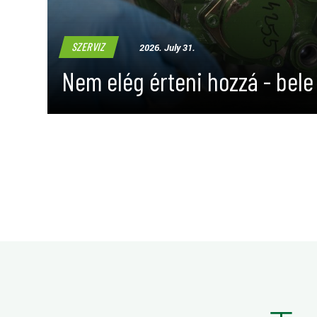
SZERVIZ
2026. July 31.
Nem elég érteni hozzá - bele i