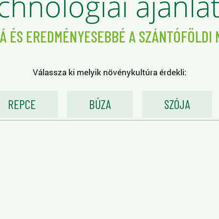
chnológiai ajánla
Á ÉS EREDMÉNYESEBBÉ A SZÁNTÓFÖLDI
Válassza ki melyik növénykultúra érdekli:
REPCE
BÚZA
SZÓJA