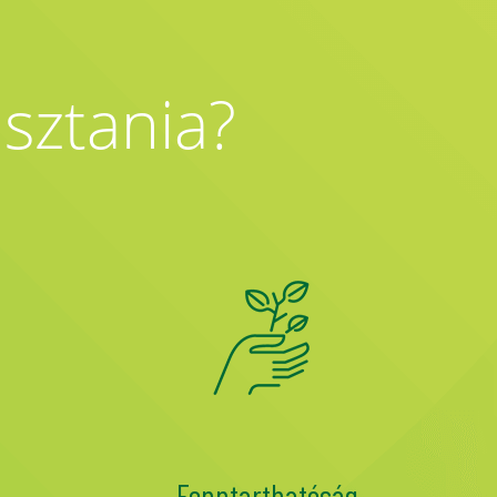
asztania?
Fenntarthatóság