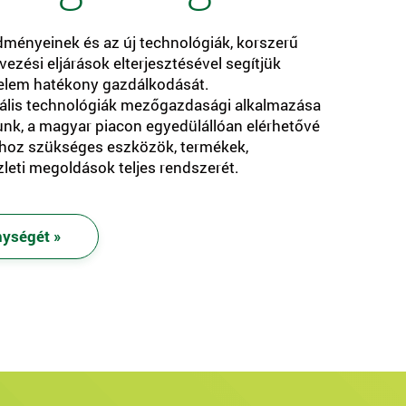
ményeinek és az új technológiák, korszerű
zési eljárások elterjesztésével segítjük
delem hatékony gazdálkodását.
ális technológiák mezőgazdasági alkalmazása
adunk, a magyar piacon egyedülállóan elérhetővé
shoz szükséges eszközök, termékek,
zleti megoldások teljes rendszerét.
nységét »