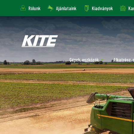
Rólunk
Ajánlataink
Kiadványok
Kar
Gépek, eszközök
Alkatrész, 