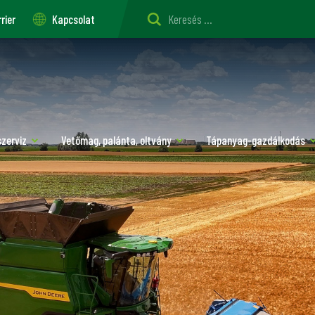
rier
Kapcsolat
szerviz
Vetőmag, palánta, oltvány
Tápanyag-gazdálkodás