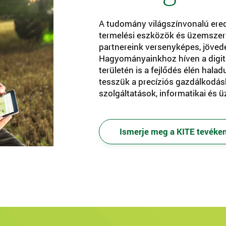
A tudomány világszínvonalú ered
termelési eszközök és üzemszerve
partnereink versenyképes, jöve
Hagyományainkhoz híven a digit
területén is a fejlődés élén hal
tesszük a precíziós gazdálkodá
szolgáltatások, informatikai és ü
Ismerje meg a KITE tevéke