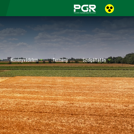
Növényvédelem
Termény
Szolgáltatás