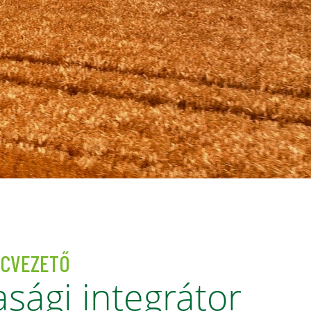
ACVEZETŐ
ági integrátor