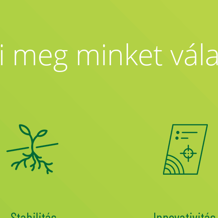
i meg minket vál
Stabilitás
Innovativitás