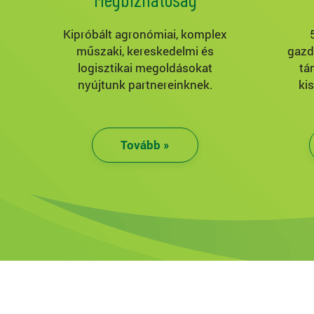
Kipróbált agronómiai, komplex
műszaki, kereskedelmi és
gazd
logisztikai megoldásokat
tá
nyújtunk partnereinknek.
ki
Tovább »