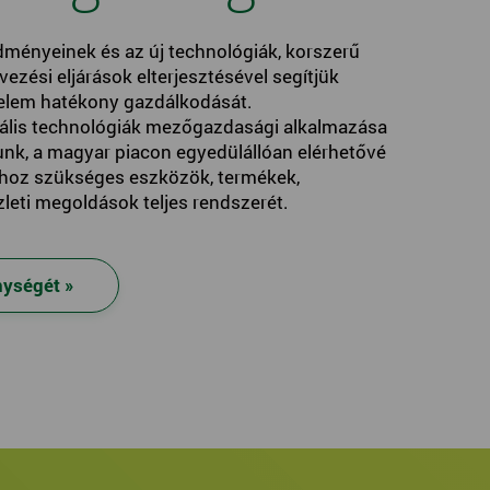
ményeinek és az új technológiák, korszerű
zési eljárások elterjesztésével segítjük
delem hatékony gazdálkodását.
ális technológiák mezőgazdasági alkalmazása
adunk, a magyar piacon egyedülállóan elérhetővé
shoz szükséges eszközök, termékek,
zleti megoldások teljes rendszerét.
nységét »