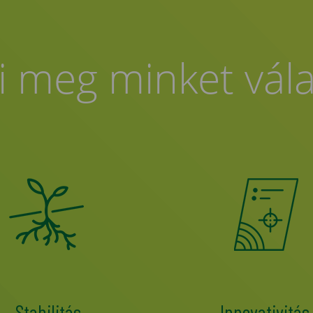
i meg minket vál
Stabilitás
Innovativitás