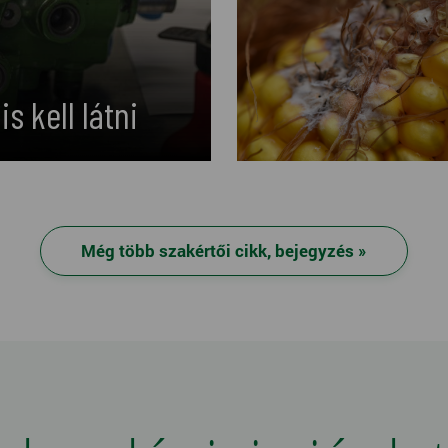
s kell látni
Még több szakértői cikk, bejegyzés »