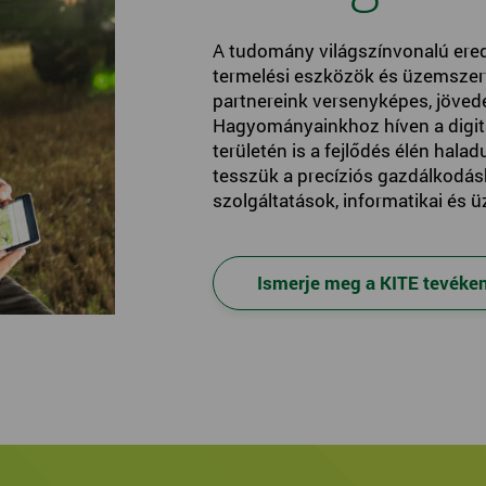
A tudomány világszínvonalú ered
termelési eszközök és üzemszerve
partnereink versenyképes, jöve
Hagyományainkhoz híven a digit
területén is a fejlődés élén hal
tesszük a precíziós gazdálkodá
szolgáltatások, informatikai és ü
Ismerje meg a KITE tevéke