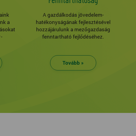
aink
A gazdálkodás jövedelem-
ink a
hatékonyságának fejlesztésével
ásokat
hozzájárulunk a mezőgazdaság
-
fenntartható fejlődéséhez.
Tovább »