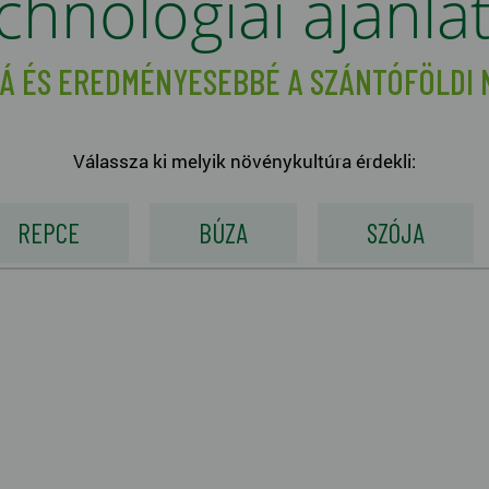
chnológiai ajánla
Á ÉS EREDMÉNYESEBBÉ A SZÁNTÓFÖLDI
Válassza ki melyik növénykultúra érdekli:
REPCE
BÚZA
SZÓJA