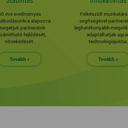
50 éve eredményes
Felkészült munkatárs
álkodásunkra alapozva
segítségével partnere
mogatjuk partnereink
leghatékonyabb megold
számítható fejlődését,
adaptálhatják agrár
növekedését.
technológiájukba.
Tovább »
Tovább »