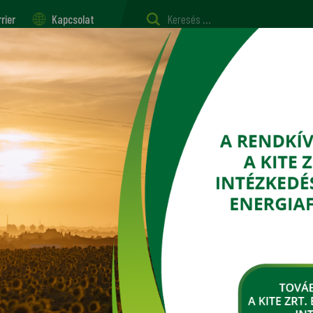
rier
Kapcsolat
szerviz
Vetőmag, palánta, oltvány
Tápanyag-gazdálkodás