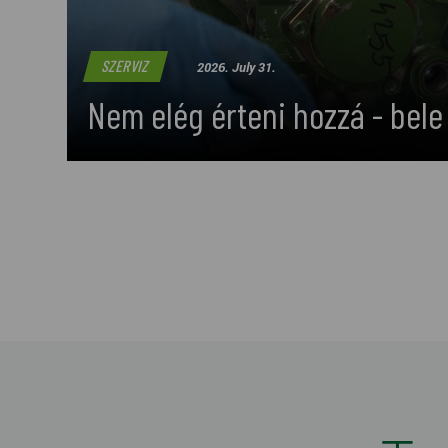
SZERVIZ
2026. July 31.
Nem elég érteni hozzá - bele i