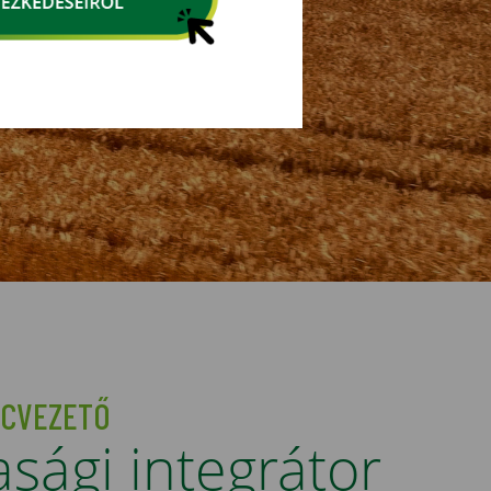
ACVEZETŐ
ági integrátor