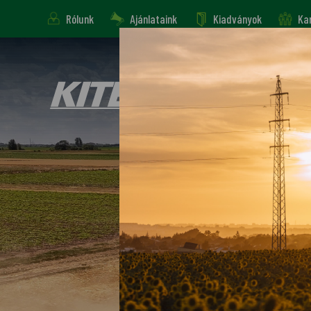
Rólunk
Ajánlataink
Kiadványok
Kar
Gépek, eszközök
Alkatrész, 