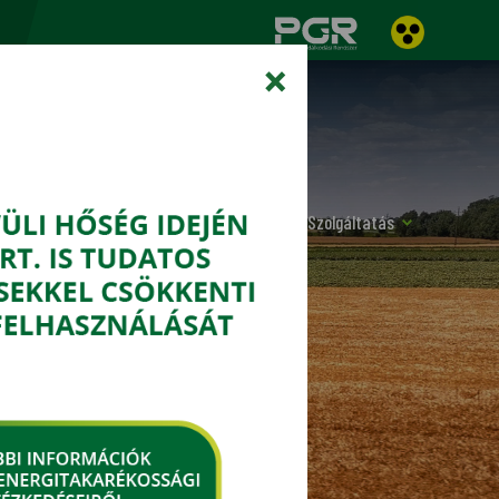
×
Növényvédelem
Termény
Szolgáltatás