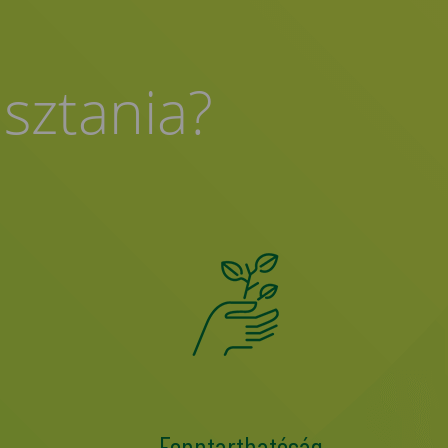
asztania?
Fenntarthatóság