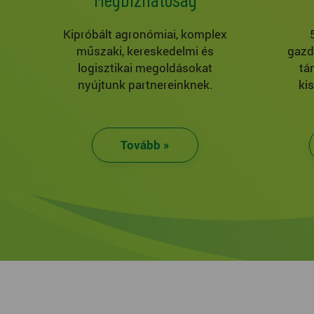
Kipróbált agronómiai, komplex
műszaki, kereskedelmi és
gazd
logisztikai megoldásokat
tá
nyújtunk partnereinknek.
ki
Tovább »