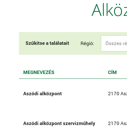
Alkö
Szűkitse a találatait
Régió:
MEGNEVEZÉS
CÍM
Aszódi alközpont
2170 Asz
Aszódi alközpont szervizműhely
2170 Asz