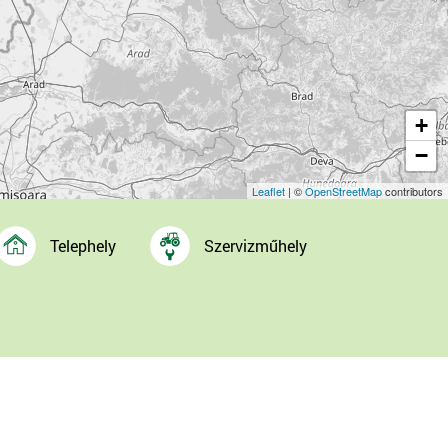
+
−
Leaflet
| ©
OpenStreetMap
contributors
Telephely
Szervizműhely