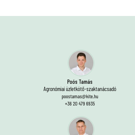
Poós Tamás
Agronómiai üzletkötő-szaktanácsadó
poostamas@kite.hu
+36 20 479 6935