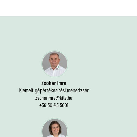
Zsohár Imre
Kiemelt gépértékesítési menedzser
zsoharimre@kite.hu
+36 30 415 5001