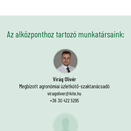
Az alközponthoz tartozó munkatársaink:
Virág Olivér
Megbízott agronómiai üzletkötő-szaktanácsadó
viragoliver@kite.hu
+36 30 422 5295