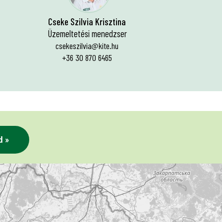
Cseke Szilvia Krisztina
Üzemeltetési menedzser
csekeszilvia@kite.hu
+36 30 870 6465
d »