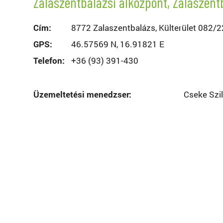
Zalaszentbalázsi alközpont, Zalaszent
Cím:
8772 Zalaszentbalázs, Külterület 082/22
GPS:
46.57569 N, 16.91821 E
Telefon:
+36 (93) 391-430
Üzemeltetési menedzser:
Cseke Szil