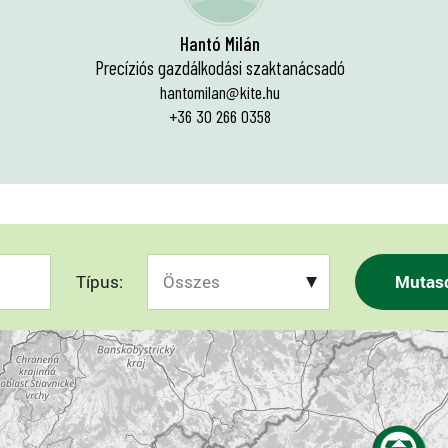
Hantó Milán
Precíziós gazdálkodási szaktanácsadó
hantomilan@kite.hu
+36 30 266 0358
Típus:
Mutas