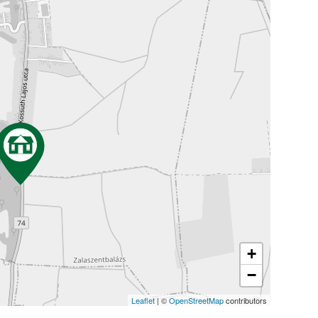
+
−
Leaflet
| ©
OpenStreetMap
contributors