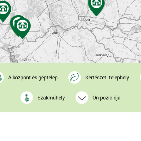
Alközpont és géptelep
Kertészeti telephely
Szakműhely
Ön pozíciója