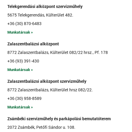
Telekgerendási alközpont szervizműhely
5675 Telekgerendás, Külterület 482.
+36 (30) 870-6483
Munkatársak »
Zalaszentbalázsi alközpont
8772 Zalaszentbalázs, Külterület 082/22 hrsz., Pf. 178
+36 (93) 391-430
Munkatársak »
Zalaszentbalázsi alközpont szervizműhely
8772 Zalaszentbalázs, Külterület hrsz 082/22.
+36 (30) 958-8589
Munkatársak »
Zsámbéki szervizműhely és parkápolási bemutatóterem
2072 Zsámbék, Petőfi Sándor u. 108.