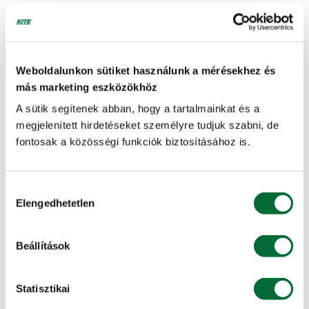
2053 Herceghalom, Pf.: 10.
+36 (23) 530-517
Munkatársak »
Weboldalunkon sütiket használunk a mérésekhez és
Hódmezővásárhelyi alközpont
más marketing eszközökhöz
6800 Hódmezővásárhely, Kutasi út 77.
A sütik segítenek abban, hogy a tartalmainkat és a
+36 (62) 246-681, +36 (62) 244-468, +36 (62) 236-461
megjelenített hirdetéseket személyre tudjuk szabni, de
Munkatársak »
fontosak a közösségi funkciók biztosításához is.
Hódmezővásárhelyi alközpont szervizműhely
6800 Hódmezővásárhely, Kutasi út 77.
Hozzájárulás
+36 (62) 246-681, +36 (62) 244-468, +36 (62) 236-461
Elengedhetetlen
kiválasztása
Munkatársak »
Beállítások
Kaposvári alközpont
7400 Kaposvár, Nagykanizsai út hrsz.: 037 (Újmajor)., Pf.: 125.
Statisztikai
+36 (82) 423-378, +36 (82) 423-379