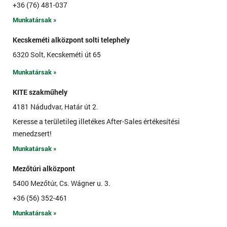
+36 (76) 481-037
Munkatársak »
Kecskeméti alközpont solti telephely
6320 Solt, Kecskeméti út 65
Munkatársak »
KITE szakműhely
4181 Nádudvar, Határ út 2.
Keresse a területileg illetékes After-Sales értékesítési
menedzsert!
Munkatársak »
Mezőtúri alközpont
5400 Mezőtúr, Cs. Wágner u. 3.
+36 (56) 352-461
Munkatársak »