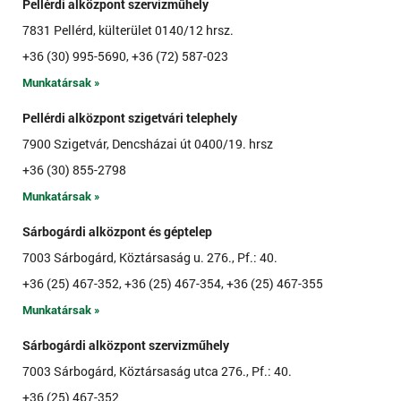
Pellérdi alközpont szervizműhely
7831 Pellérd, külterület 0140/12 hrsz.
+36 (30) 995-5690, +36 (72) 587-023
Munkatársak »
Pellérdi alközpont szigetvári telephely
7900 Szigetvár, Dencsházai út 0400/19. hrsz
+36 (30) 855-2798
Munkatársak »
Sárbogárdi alközpont és géptelep
7003 Sárbogárd, Köztársaság u. 276., Pf.: 40.
+36 (25) 467-352, +36 (25) 467-354, +36 (25) 467-355
Munkatársak »
Sárbogárdi alközpont szervizműhely
7003 Sárbogárd, Köztársaság utca 276., Pf.: 40.
+36 (25) 467-352