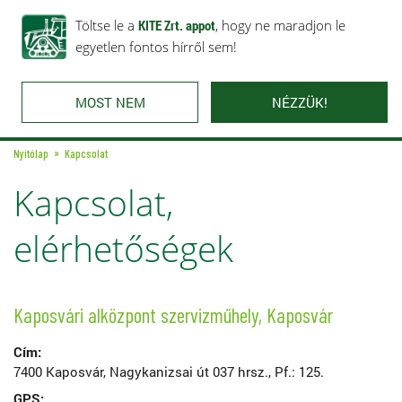
Rólunk
Ajánlataink
Töltse le a
Karrier
KITE Zrt. appot
Kapcsolat
, hogy ne maradjon le
egyetlen fontos hírről sem!
MOST NEM
NÉZZÜK!
Nyitólap
Kapcsolat
Kapcsolat,
elérhetőségek
Kaposvári alközpont szervizműhely, Kaposvár
Cím:
7400 Kaposvár, Nagykanizsai út 037 hrsz., Pf.: 125.
GPS: