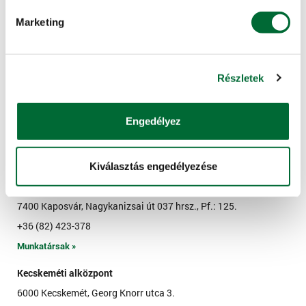
Munkatársak »
Marketing
Kaposvári alközpont dombóvári telephely
7200 Dombóvár, Kórház u. 2/A
+36 (74) 465-044
Részletek
Munkatársak »
Kaposvári alközpont kiskorpádi telephely
Engedélyez
7524 Kiskorpád, Petőfi Sándor utca 767 hrsz.
Munkatársak »
Kiválasztás engedélyezése
Kaposvári alközpont szervizműhely
7400 Kaposvár, Nagykanizsai út 037 hrsz., Pf.: 125.
+36 (82) 423-378
Munkatársak »
Kecskeméti alközpont
6000 Kecskemét, Georg Knorr utca 3.