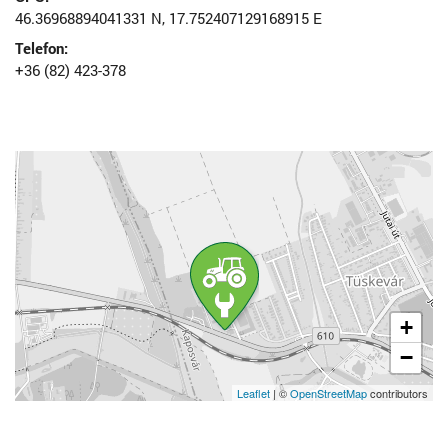
46.36968894041331 N, 17.752407129168915 E
Telefon:
+36 (82) 423-378
+
−
Leaflet
| ©
OpenStreetMap
contributors