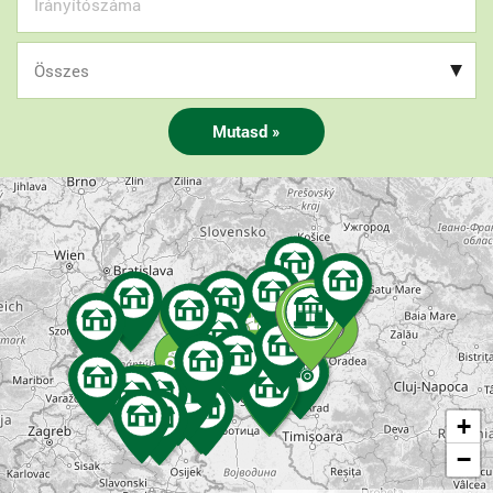
Mutasd »
+
−