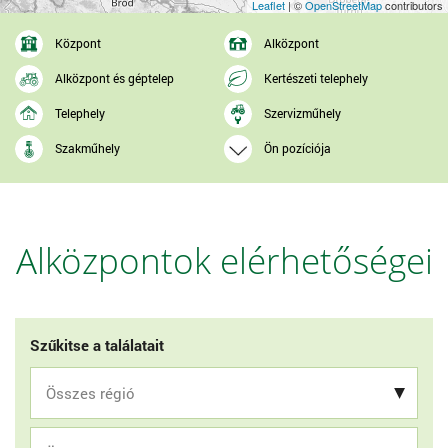
Leaflet
| ©
OpenStreetMap
contributors
Központ
Alközpont
Alközpont és géptelep
Kertészeti telephely
Telephely
Szervizműhely
Szakműhely
Ön pozíciója
Alközpontok elérhetőségei
Szűkitse a találatait