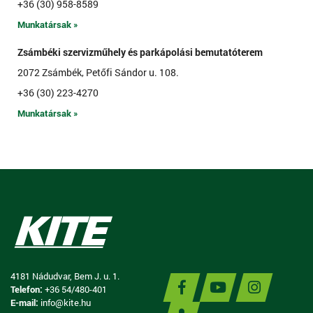
+36 (30) 958-8589
Munkatársak »
Zsámbéki szervizműhely és parkápolási bemutatóterem
2072 Zsámbék, Petőfi Sándor u. 108.
+36 (30) 223-4270
Munkatársak »
4181 Nádudvar, Bem J. u. 1.
Telefon:
+36 54/480-401
E-mail:
info@kite.hu