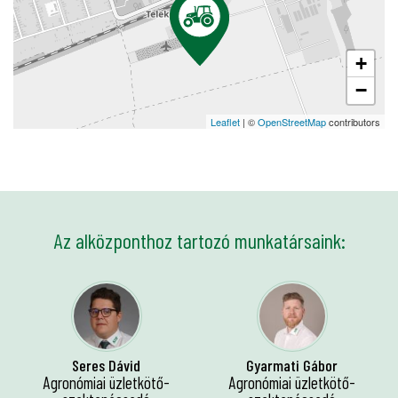
+
−
Leaflet
| ©
OpenStreetMap
contributors
Az alközponthoz tartozó munkatársaink:
Seres Dávid
Gyarmati Gábor
Agronómiai üzletkötő-
Agronómiai üzletkötő-