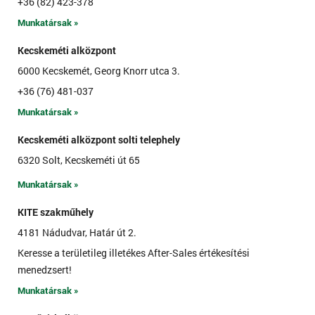
+36 (82) 423-378
Munkatársak »
Kecskeméti alközpont
6000 Kecskemét, Georg Knorr utca 3.
+36 (76) 481-037
Munkatársak »
Kecskeméti alközpont solti telephely
6320 Solt, Kecskeméti út 65
Munkatársak »
KITE szakműhely
4181 Nádudvar, Határ út 2.
Keresse a területileg illetékes After-Sales értékesítési
menedzsert!
Munkatársak »