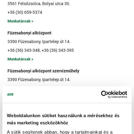
3561 Felsőzsolca, Bolyai utca 30.
+36 (30) 659-5374
Munkatársak »
Füzesabonyi alközpont
3390 Füzesabony, Ipartelep út 14.
+36 (36) 343-348, +36 (36) 343-395
Munkatársak »
Füzesabonyi alközpont szervizműhely
3390 Füzesabony, Ipartelep út 14.
+36 (30) 343-348
Munkatársak »
Győri alközpont
Weboldalunkon sütiket használunk a mérésekhez és
9028 Győr, Külső Veszprémi u. 7.
más marketing eszközökhöz
+36 (96) 517-537, +36 (96) 517-538
A sütik segítenek abban, hogy a tartalmainkat és a