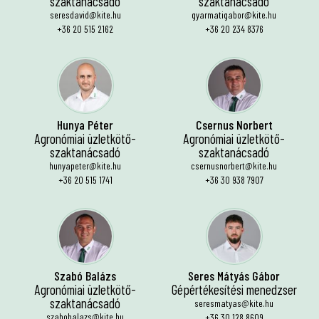
szaktanácsadó
szaktanácsadó
seresdavid@kite.hu
gyarmatigabor@kite.hu
+36 20 515 2162
+36 20 234 8376
Hunya Péter
Csernus Norbert
Agronómiai üzletkötő-
Agronómiai üzletkötő-
szaktanácsadó
szaktanácsadó
hunyapeter@kite.hu
csernusnorbert@kite.hu
+36 20 515 1741
+36 30 938 7907
Szabó Balázs
Seres Mátyás Gábor
Agronómiai üzletkötő-
Gépértékesítési menedzser
szaktanácsadó
seresmatyas@kite.hu
szabobalazs@kite.hu
+36 30 128 8609