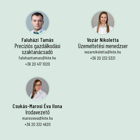
Faluházi Tamás
Vozár Nikoletta
Precíziós gazdálkodási
Üzemeltetési menedzser
szaktanácsadó
vozarnikoletta@kite.hu
faluhazitamas@kite.hu
+36 20 232 5321
+36 20 417 1020
Csukás-Marosi Éva Ilona
Irodavezető
marosieva@kite.hu
+36 20 232 4620