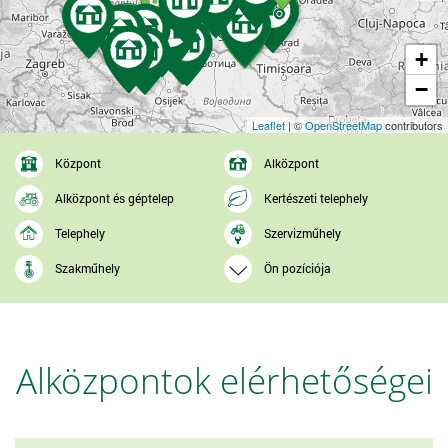
+
−
Leaflet
| ©
OpenStreetMap
contributors
Központ
Alközpont
Alközpont és géptelep
Kertészeti telephely
Telephely
Szervizműhely
Szakműhely
Ön pozíciója
Alközpontok elérhetőségei