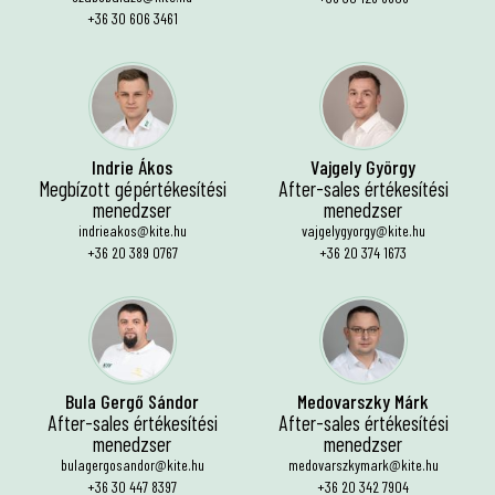
+36 30 606 3461
Indrie Ákos
Vajgely György
Megbízott gépértékesítési
After-sales értékesítési
menedzser
menedzser
indrieakos@kite.hu
vajgelygyorgy@kite.hu
+36 20 389 0767
+36 20 374 1673
Bula Gergő Sándor
Medovarszky Márk
After-sales értékesítési
After-sales értékesítési
menedzser
menedzser
bulagergosandor@kite.hu
medovarszkymark@kite.hu
+36 30 447 8397
+36 20 342 7904