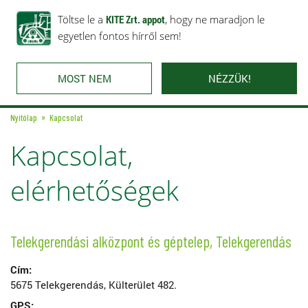
Rólunk
Ajánlataink
Töltse le a
Karrier
KITE Zrt. appot
Kapcsolat
, hogy ne maradjon le
egyetlen fontos hírről sem!
MOST NEM
NÉZZÜK!
Nyitólap
Kapcsolat
Kapcsolat,
elérhetőségek
Telekgerendási alközpont és géptelep, Telekgerendás
Cím:
5675 Telekgerendás, Külterület 482.
GPS: