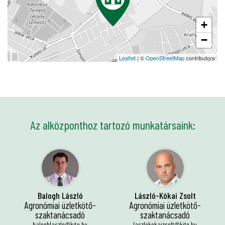
+
−
Leaflet
| ©
OpenStreetMap
contributors
Az alközponthoz tartozó munkatársaink:
Balogh László
László-Kókai Zsolt
Agronómiai üzletkötő-
Agronómiai üzletkötő-
szaktanácsadó
szaktanácsadó
baloghlaszlo@kite.hu
laszlokokaizsolt@kite.hu