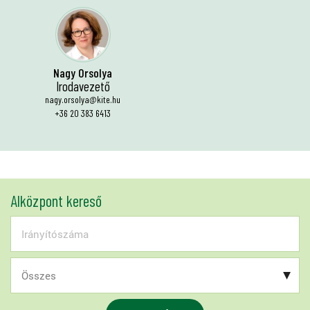
Nagy Orsolya
Irodavezető
nagy.orsolya@kite.hu
+36 20 383 6413
Alközpont kereső