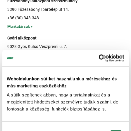
Füzesabonyi alközpont szervizműhely
3390 Füzesabony, Ipartelep út 14.
+36 (30) 343-348
Munkatársak »
Győri alközpont
9028 Győr, Külső Veszprémi u. 7.
+36 (96) 517-537, +36 (96) 517-538
Munkatársak »
Győrszemere szervizműhely
Weboldalunkon sütiket használunk a mérésekhez és
9121 Győrszemere, Tényői úti major
más marketing eszközökhöz
+36 (96) 551-200
A sütik segítenek abban, hogy a tartalmainkat és a
Munkatársak »
megjelenített hirdetéseket személyre tudjuk szabni, de
fontosak a közösségi funkciók biztosításához is.
Győrszemerei telephely és géptelep
9121 Győrszemere, Tényői Úti major 1., Pf.: 5.
+36 (96) 551-200, +36 (96) 551-202
Hozzájárulás