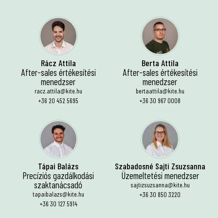
Rácz Attila
Berta Attila
After-sales értékesítési
After-sales értékesítési
menedzser
menedzser
racz.attila@kite.hu
bertaattila@kite.hu
+36 20 452 5695
+36 30 967 0008
Tápai Balázs
Szabadosné Sajti Zsuzsanna
Precíziós gazdálkodási
Üzemeltetési menedzser
szaktanácsadó
sajtizsuzsanna@kite.hu
tapaibalazs@kite.hu
+36 30 850 3220
+36 30 127 5914