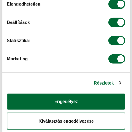
Elengedhetetlen
kiválasztása
Munkatársak »
Hegyfalui alközpont
Beállítások
9631 Hegyfalu, Külterület 057/31., Pf.: 3.
+36 (95) 340-290
Statisztikai
Munkatársak »
Hegyfalui alközpont szervizműhely
Marketing
9631 Hegyfalu, Külterület 057/31., Pf.: 3.
+36 (30) 369-5953
Munkatársak »
Részletek
Herceghalmi alközpont
Engedélyez
2053 Herceghalom, Pf.: 10.
+36 (23) 530-517
Munkatársak »
Kiválasztás engedélyezése
Hódmezővásárhelyi alközpont