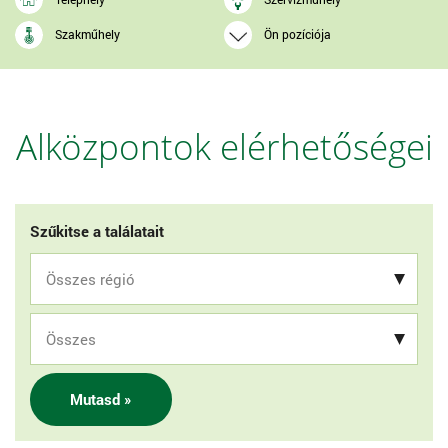
Szakműhely
Ön pozíciója
Alközpontok elérhetőségei
Szűkitse a találatait
Mutasd »