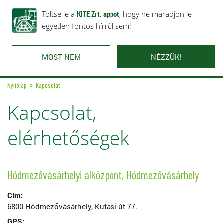
Rólunk
Ajánlataink
Töltse le a
Karrier
KITE Zrt. appot
Kapcsolat
, hogy ne maradjon le
egyetlen fontos hírről sem!
MOST NEM
NÉZZÜK!
Nyitólap
Kapcsolat
Kapcsolat,
elérhetőségek
Hódmezővásárhelyi alközpont, Hódmezővásárhely
Cím:
6800 Hódmezővásárhely, Kutasi út 77.
GPS: