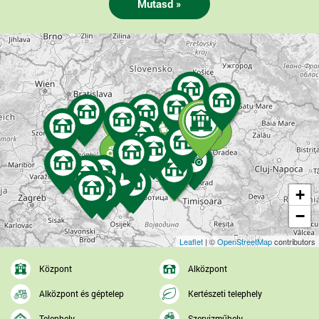
Mutasd »
+
−
Leaflet
| ©
OpenStreetMap
contributors
Központ
Alközpont
Alközpont és géptelep
Kertészeti telephely
Telephely
Szervizműhely