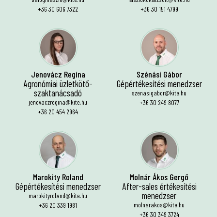
+36 30 606 7322
+36 30 151 4799
Jenovácz Regina
Szénási Gábor
Agronómiai üzletkötő-
Gépértékesítési menedzser
szaktanácsadó
szenasigabor@kite.hu
jenovaczregina@kite.hu
+36 30 249 8077
+36 20 454 2964
Marokity Roland
Molnár Ákos Gergő
Gépértékesítési menedzser
After-sales értékesítési
menedzser
marokityroland@kite.hu
molnarakos@kite.hu
+36 20 339 1981
+36 30 349 3724