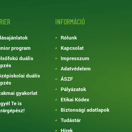
RIER
INFORMÁCIÓ
lásajánlatok
Rólunk
nior program
Kapcsolat
lsőfokú duális
Impresszum
épzés
Adatvédelem
zépiskolai duális
ÁSZF
épzés
Pályázatok
akmai gyakorlat
Etikai Kódex
gyél Te is
Biztonsági adatlapok
rárgépész!
Tudástár
Hírek