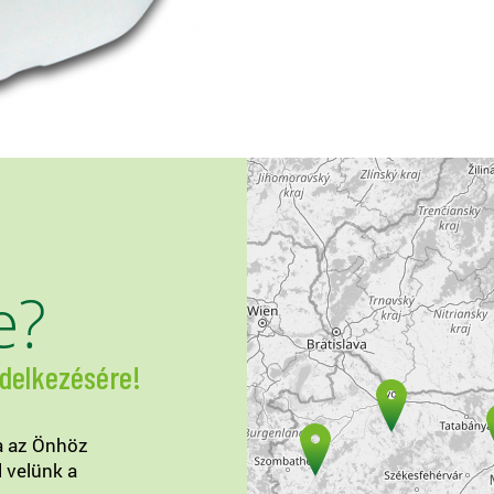
e?
ndelkezésére!
a az Önhöz
l velünk a