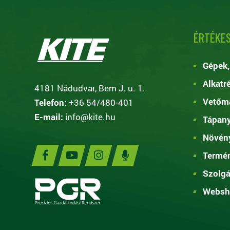
ÉRTÉKES
Gépek,
Alkatr
4181 Nádudvar, Bem J. u. 1.
Vetőma
Telefon:
+36 54/480-401
E-mail:
info@kite.hu
Tápan
Növén
Termé
Szolgá
Websh