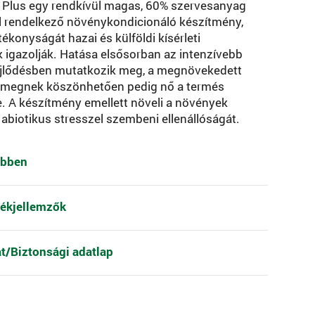
o Plus egy rendkívül magas, 60% szervesanyag
l rendelkező növénykondicionáló készítmény,
ékonyságát hazai és külföldi kísérleti
igazolják. Hatása elsősorban az intenzívebb
ejlődésben mutatkozik meg, a megnövekedett
tömegnek köszönhetően pedig nő a termés
 A készítmény emellett növeli a növények
s abiotikus stresszel szembeni ellenállóságát.
ebben
ékjellemzők
at/Biztonsági adatlap