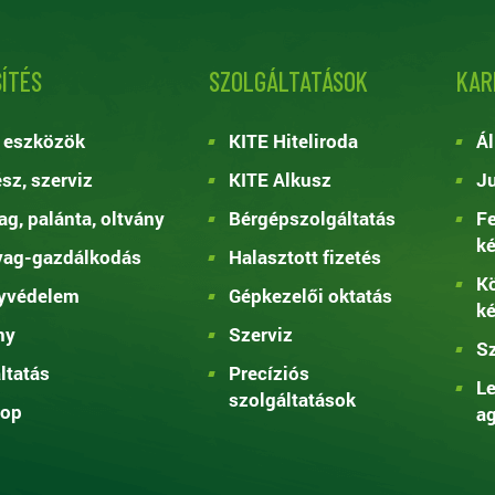
ÍTÉS
SZOLGÁLTATÁSOK
KAR
 eszközök
KITE Hiteliroda
Ál
ész, szerviz
KITE Alkusz
Ju
g, palánta, oltvány
Bérgépszolgáltatás
Fe
k
yag-gazdálkodás
Halasztott fizetés
Kö
yvédelem
Gépkezelői oktatás
k
ny
Szerviz
Sz
ltatás
Precíziós
Le
szolgáltatások
op
ag