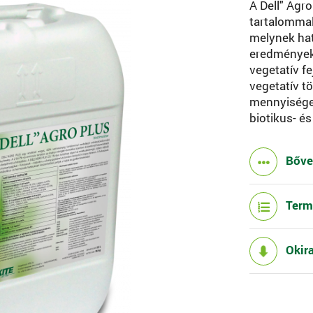
A Dell" Agr
tartalomma
melynek hat
eredmények 
vegetatív f
vegetatív 
mennyisége.
biotikus- é
Bőv
Term
Okir