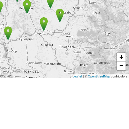
+
−
Leaflet
| ©
OpenStreetMap
contributors