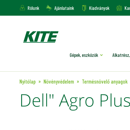
Rólunk
Ajánlataink
Kiadványok
Kar
Gépek, eszközök
Alkatrész,
Nyitólap
Növényvédelem
Termésnövelő anyagok
Dell" Agro Plu