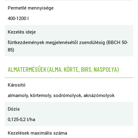
Permetlé mennyisége
400-1200 l
Kezelés ideje
fürtkezdemények megjelenésétől zsendülésig (BBCH 50-
85)
ALMATERMÉSŰEK (ALMA, KÖRTE, BIRS, NASPOLYA)
Károsító
almamoly, körtemoly, sodrómolyok, aknázómolyok
Dózis
0,125-0,2 l/ha
Kezelések maximális száma