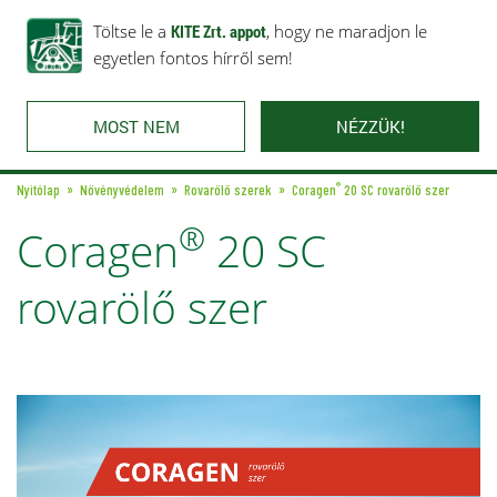
Rólunk
Ajánlataink
Töltse le a
Karrier
KITE Zrt. appot
Kapcsolat
, hogy ne maradjon le
egyetlen fontos hírről sem!
MOST NEM
NÉZZÜK!
®
Nyitólap
Növényvédelem
Rovarölő szerek
Coragen
20 SC rovarölő szer
®
Coragen
20 SC
rovarölő szer