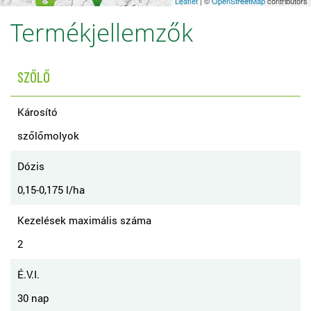
Leaflet
| ©
OpenStreetMap
contributors
Termékjellemzők
SZŐLŐ
Károsító
szőlőmolyok
Dózis
0,15-0,175 l/ha
Kezelések maximális száma
2
É.V.I.
30 nap