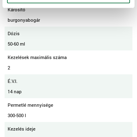
Károsító
burgonyabogár
Dózis
50-60 ml
Kezelések maximális száma
2
É.V.I.
14 nap
Permetlé mennyisége
300-500 l
Kezelés ideje