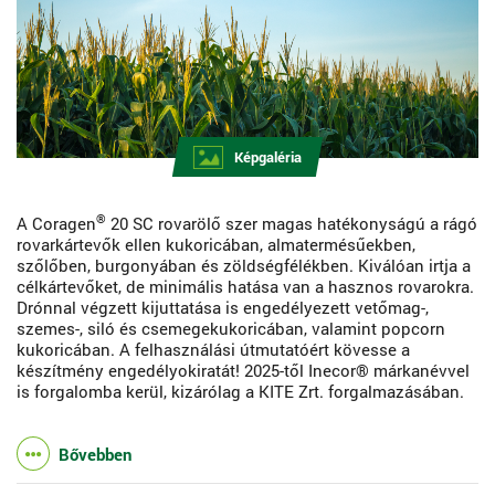
Képgaléria
®
A Coragen
20 SC rovarölő szer magas hatékonyságú a rágó
rovarkártevők ellen kukoricában, almatermésűekben,
szőlőben, burgonyában és zöldségfélékben. Kiválóan irtja a
célkártevőket, de minimális hatása van a hasznos rovarokra.
Drónnal végzett kijuttatása is engedélyezett vetőmag-,
szemes-, siló és csemegekukoricában, valamint popcorn
kukoricában. A felhasználási útmutatóért kövesse a
készítmény engedélyokiratát! 2025-től Inecor® márkanévvel
is forgalomba kerül, kizárólag a KITE Zrt. forgalmazásában.
Bővebben