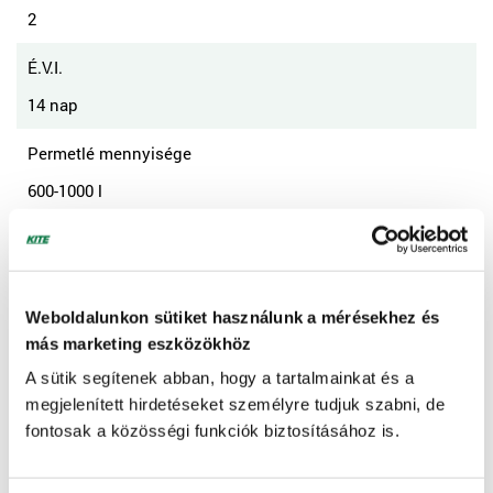
2
É.V.I.
14 nap
Permetlé mennyisége
600-1000 l
Kezelés ideje
levélkiterüléstől két héttel a betakarítás előtti állapotig
(BBCH 15-82)
Weboldalunkon sütiket használunk a mérésekhez és
más marketing eszközökhöz
KUKORICA (TAKARMÁNY, VETŐMAG, CSEMEGE)
A sütik segítenek abban, hogy a tartalmainkat és a
megjelenített hirdetéseket személyre tudjuk szabni, de
Károsító
fontosak a közösségi funkciók biztosításához is.
gyapottok-bagolylepke, kukoricamoly