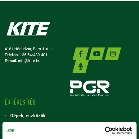
4181 Nádudvar, Bem J. u. 1.
Telefon:
+36 54/480-401
E-mail:
info@kite.hu
ÉRTÉKESÍTÉS
Gépek, eszközök
Alkatrész, szerviz
Vetőmag, palánta, oltvány