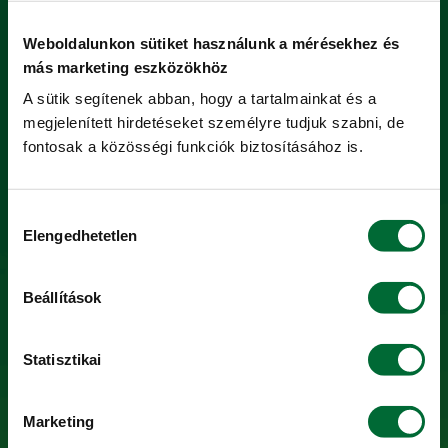
Tápanyag-gazdálkodás
Weboldalunkon sütiket használunk a mérésekhez és
Növényvédelem
más marketing eszközökhöz
Termény
A sütik segítenek abban, hogy a tartalmainkat és a
Szolgáltatás
megjelenített hirdetéseket személyre tudjuk szabni, de
fontosak a közösségi funkciók biztosításához is.
Webshop
Hozzájárulás
SZOLGÁLTATÁSOK
Elengedhetetlen
kiválasztása
KITE Hiteliroda
Beállítások
KITE Alkusz
Bérgépszolgáltatás
Statisztikai
Halasztott fizetés
Gépkezelői oktatás
Marketing
Szerviz