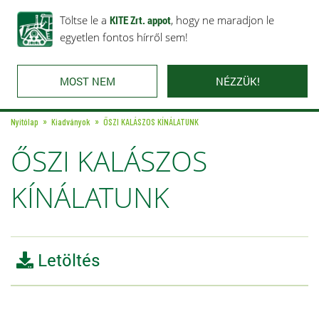
Rólunk
Ajánlataink
Töltse le a
Karrier
KITE Zrt. appot
Kapcsolat
, hogy ne maradjon le
egyetlen fontos hírről sem!
MOST NEM
NÉZZÜK!
Nyitólap
Kiadványok
ŐSZI KALÁSZOS KÍNÁLATUNK
ŐSZI KALÁSZOS
KÍNÁLATUNK
Letöltés