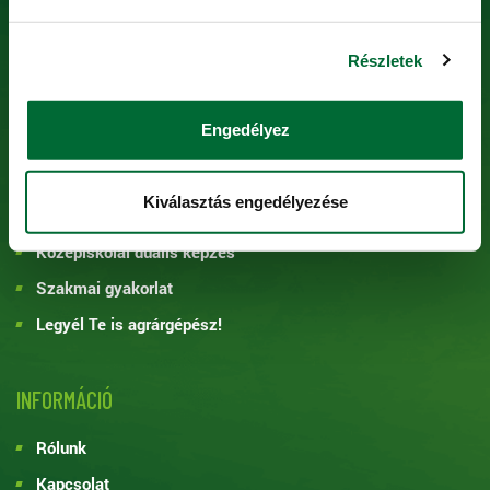
Precíziós szolgáltatások
Részletek
KARRIER
Engedélyez
Állásajánlatok
Junior program
Kiválasztás engedélyezése
Felsőfokú duális képzés
Középiskolai duális képzés
Szakmai gyakorlat
Legyél Te is agrárgépész!
INFORMÁCIÓ
Rólunk
Kapcsolat