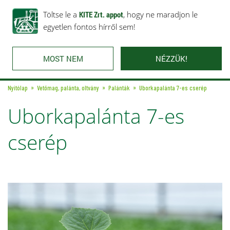
Rólunk
Ajánlataink
Töltse le a
Karrier
KITE Zrt. appot
Kapcsolat
, hogy ne maradjon le
egyetlen fontos hírről sem!
MOST NEM
NÉZZÜK!
Nyitólap
Vetőmag, palánta, oltvány
Palánták
Uborkapalánta 7-es cserép
Uborkapalánta 7-es
cserép