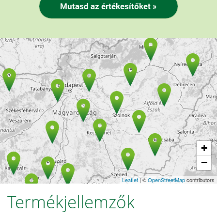
+
−
Leaflet
| ©
OpenStreetMap
contributors
Termékjellemzők