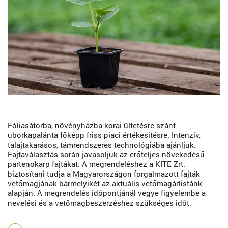
Fóliasátorba, növényházba korai ültetésre szánt
uborkapalánta főképp friss piaci értékesítésre. Intenzív,
talajtakarásos, támrendszeres technológiába ajánljuk.
Fajtaválasztás során javasoljuk az erőteljes növekedésű
partenokarp fajtákat. A megrendeléshez a KITE Zrt.
biztosítani tudja a Magyarországon forgalmazott fajták
vetőmagjának bármelyikét az aktuális vetőmagárlistánk
alapján. A megrendelés időpontjánál vegye figyelembe a
nevelési és a vetőmagbeszerzéshez szükséges időt.