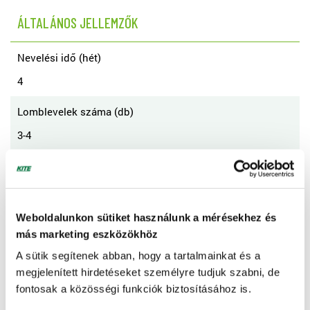
ÁLTALÁNOS JELLEMZŐK
Nevelési idő (hét)
4
Lomblevelek száma (db)
3-4
Gyökértömeg mérete (cm³)
195
Weboldalunkon sütiket használunk a mérésekhez és
Cserép mérete (cm)
más marketing eszközökhöz
7x7
A sütik segítenek abban, hogy a tartalmainkat és a
Szállítási kapacitás tálcánként (db)
megjelenített hirdetéseket személyre tudjuk szabni, de
fontosak a közösségi funkciók biztosításához is.
54