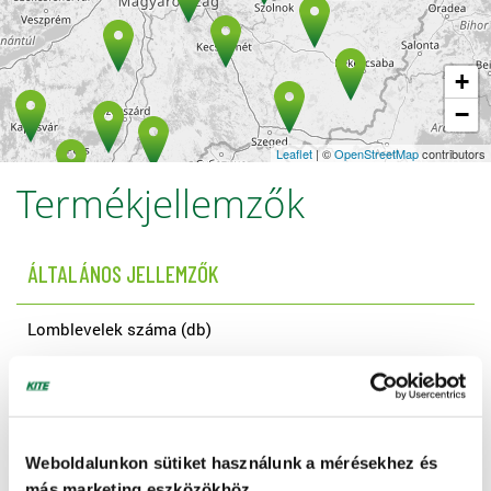
+
−
Leaflet
| ©
OpenStreetMap
contributors
Termékjellemzők
ÁLTALÁNOS JELLEMZŐK
Lomblevelek száma (db)
4-5
Nevelési idő (hét)
2-3
Weboldalunkon sütiket használunk a mérésekhez és
más marketing eszközökhöz