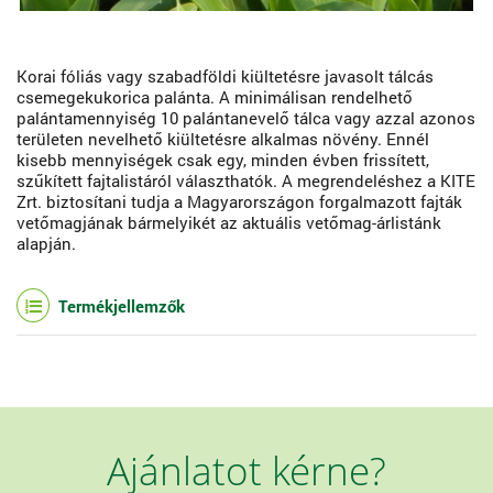
Korai fóliás vagy szabadföldi kiültetésre javasolt tálcás
csemegekukorica palánta. A minimálisan rendelhető
palántamennyiség 10 palántanevelő tálca vagy azzal azonos
területen nevelhető kiültetésre alkalmas növény. Ennél
kisebb mennyiségek csak egy, minden évben frissített,
szűkített fajtalistáról választhatók. A megrendeléshez a KITE
Zrt. biztosítani tudja a Magyarországon forgalmazott fajták
vetőmagjának bármelyikét az aktuális vetőmag-árlistánk
alapján.
Termékjellemzők
Ajánlatot kérne?