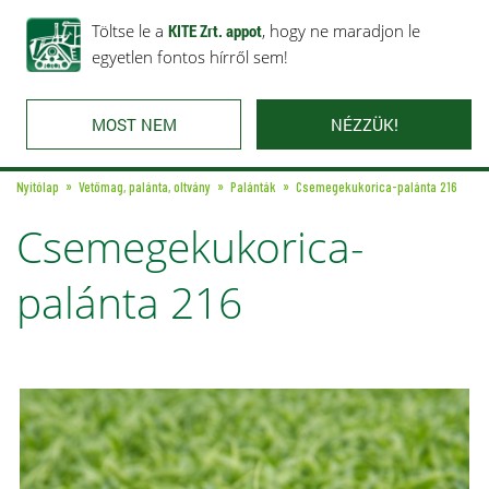
Rólunk
Ajánlataink
Töltse le a
Karrier
KITE Zrt. appot
Kapcsolat
, hogy ne maradjon le
egyetlen fontos hírről sem!
MOST NEM
NÉZZÜK!
Nyitólap
Vetőmag, palánta, oltvány
Palánták
Csemegekukorica-palánta 216
Csemegekukorica-
palánta 216