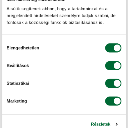
Tálcás
A sütik segítenek abban, hogy a tartalmainkat és a
216-os
megjelenített hirdetéseket személyre tudjuk szabni, de
fontosak a közösségi funkciók biztosításához is.
Táphenger/tálca (db)
216
Hozzájárulás
Térállás (cm)
Elengedhetetlen
kiválasztása
3,4 x 3,4
Beállítások
Gyökértömeg mérete (cm³)
35
Statisztikai
KAPCSOLÓDÓ SZOLGÁLTATÁSAINK
Marketing
KITE Alkusz
Részletek