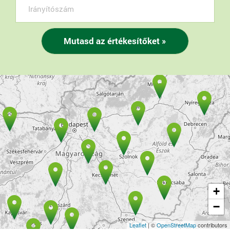
+
−
Leaflet
| ©
OpenStreetMap
contributors