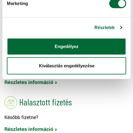
Marketing
KITE Alkusz
Bebiztosítaná értékeit?
Részletek
Részletes információ »
Engedélyez
Bérgépszolgáltatás
Kiválasztás engedélyezése
Érdekli a gépbérlet lehetősége?
Részletes információ »
Halasztott fizetés
Később fizetne?
Részletes információ »