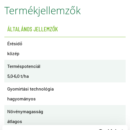
Termékjellemzők
ÁLTALÁNOS JELLEMZŐK
Érésidő
közép
Terméspotenciál
5,0-6,0 t/ha
Gyomirtási technológia
hagyományos
Növénymagasság
átlagos