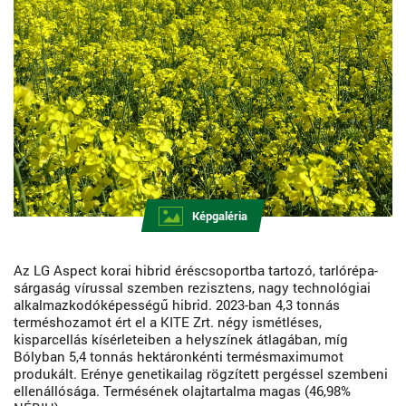
Képgaléria
Az LG Aspect korai hibrid éréscsoportba tartozó, tarlórépa-
sárgaság vírussal szemben rezisztens, nagy technológiai
alkalmazkodóképességű hibrid. 2023-ban 4,3 tonnás
terméshozamot ért el a KITE Zrt. négy ismétléses,
kisparcellás kísérleteiben a helyszínek átlagában, míg
Bólyban 5,4 tonnás hektáronkénti termésmaximumot
produkált. Erénye genetikailag rögzített pergéssel szembeni
ellenállósága. Termésének olajtartalma magas (46,98%