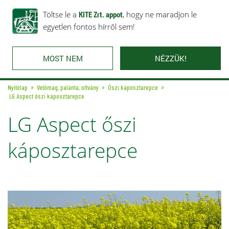
Rólunk
Ajánlataink
Töltse le a
Karrier
KITE Zrt. appot
Kapcsolat
, hogy ne maradjon le
egyetlen fontos hírről sem!
MOST NEM
NÉZZÜK!
Nyitólap
Vetőmag, palánta, oltvány
Őszi káposztarepce
LG Aspect őszi káposztarepce
LG Aspect őszi
káposztarepce