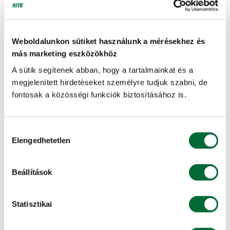
Olajtartalom
45-47%
Weboldalunkon sütiket használunk a mérésekhez és
Intenzív technológia (magas tápanyagszint, jobb
más marketing eszközökhöz
termőterületi adottságok)
A sütik segítenek abban, hogy a tartalmainkat és a
ajánlott
megjelenített hirdetéseket személyre tudjuk szabni, de
fontosak a közösségi funkciók biztosításához is.
Extenzív technológia (közepes tápanyagszint, gyengébb
termőterületi adottságok)
ajánlott
Hozzájárulás
Elengedhetetlen
kiválasztása
Széles sortávú vetés
ajánlott
Beállítások
Statisztikai
KAPCSOLÓDÓ SZOLGÁLTATÁSAINK