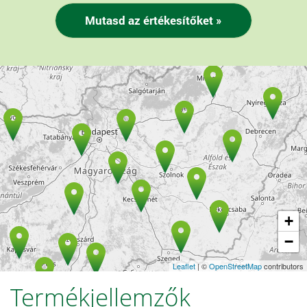
+
−
Leaflet
| ©
OpenStreetMap
contributors
Termékjellemzők