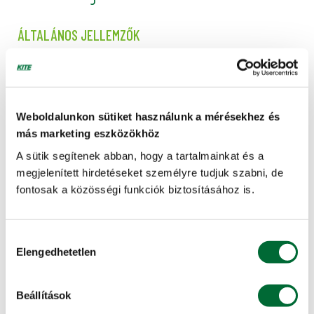
ÁLTALÁNOS JELLEMZŐK
Javasolt tőszám
2500-3500 db
Weboldalunkon sütiket használunk a mérésekhez és
Minőségi kategória
más marketing eszközökhöz
Knipp-fa, 7+;5+;3+
A sütik segítenek abban, hogy a tartalmainkat és a
megjelenített hirdetéseket személyre tudjuk szabni, de
fontosak a közösségi funkciók biztosításához is.
KAPCSOLÓDÓ SZOLGÁLTATÁSAINK
Hozzájárulás
KITE Hiteliroda
Elengedhetetlen
kiválasztása
Hitelt szeretne felvenni a gépvásárláshoz?
Beállítások