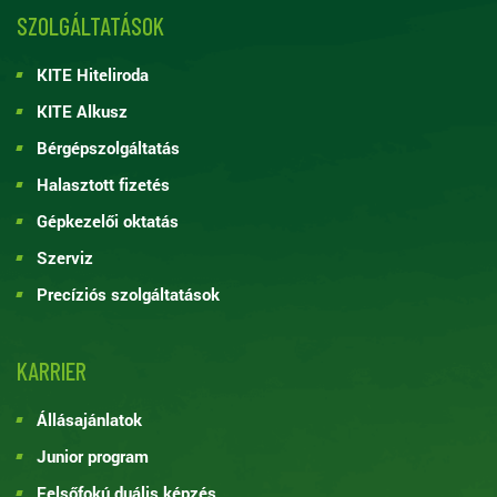
SZOLGÁLTATÁSOK
KITE Hiteliroda
KITE Alkusz
Bérgépszolgáltatás
Halasztott fizetés
Gépkezelői oktatás
Szerviz
Precíziós szolgáltatások
KARRIER
Állásajánlatok
Junior program
Felsőfokú duális képzés