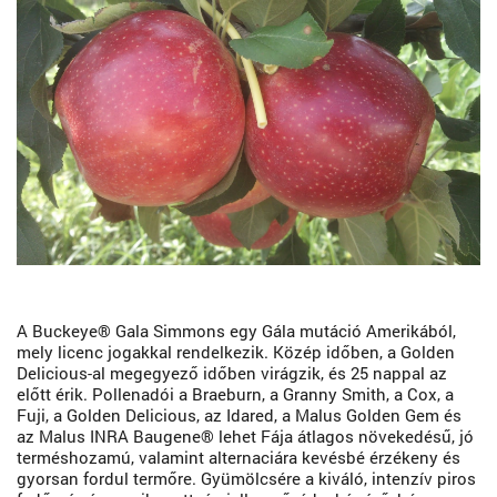
A Buckeye® Gala Simmons egy Gála mutáció Amerikából,
mely licenc jogakkal rendelkezik. Közép időben, a Golden
Delicious-al megegyező időben virágzik, és 25 nappal az
előtt érik. Pollenadói a Braeburn, a Granny Smith, a Cox, a
Fuji, a Golden Delicious, az Idared, a Malus Golden Gem és
az Malus INRA Baugene® lehet Fája átlagos növekedésű, jó
terméshozamú, valamint alternaciára kevésbé érzékeny és
gyorsan fordul termőre. Gyümölcsére a kiváló, intenzív piros