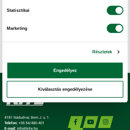
Részletes információ »
Statisztikai
KITE Alkusz
Marketing
Bebiztosítaná értékeit?
Részletes információ »
Részletek
Engedélyez
Kiválasztás engedélyezése
4181 Nádudvar, Bem J. u. 1.
Telefon:
+36 54/480-401
E-mail:
info@kite.hu