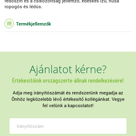
fedőszín és a csikozottság jellemző, édeskés ízű, húsa
ropogós és lédús.
Termékjellemzők
Ajánlatot kérne?
Értékesítőink országszerte állnak rendelkezésére!
Adja meg irányítószámát és rendszerünk megadja az
Önhöz legközelebb lévő értékesítő kollégánkat. Vegye
fel velünk a kapcsolatot!