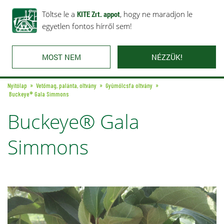
Rólunk
Ajánlataink
Töltse le a
Karrier
KITE Zrt. appot
Kapcsolat
, hogy ne maradjon le
egyetlen fontos hírről sem!
MOST NEM
NÉZZÜK!
Nyitólap
Vetőmag, palánta, oltvány
Gyümölcsfa oltvány
Buckeye® Gala Simmons
Buckeye® Gala
Simmons