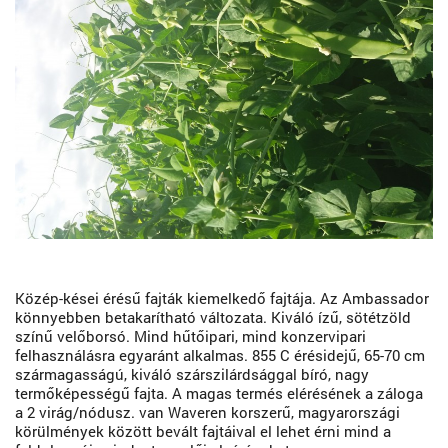
Közép-kései érésű fajták kiemelkedő fajtája. Az Ambassador
könnyebben betakarítható változata. Kiváló ízű, sötétzöld
színű velőborsó. Mind hűtőipari, mind konzervipari
felhasználásra egyaránt alkalmas. 855 C érésidejű, 65-70 cm
szármagasságú, kiváló szárszilárdsággal bíró, nagy
termőképességű fajta. A magas termés elérésének a záloga
a 2 virág/nódusz. van Waveren korszerű, magyarországi
körülmények között bevált fajtáival el lehet érni mind a