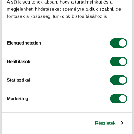
A sütik segítenek abban, hogy a tartalmainkat és a
7,5 – 8,2
megjelenített hirdetéseket személyre tudjuk szabni, de
fontosak a közösségi funkciók biztosításához is.
8
< 7,5
Hozzájárulás
5
Elengedhetetlen
kiválasztása
ÉRÉSIDŐ
Beállítások
Magszám egy hüvelyben
Statisztikai
9-11
Hőegység (C)
Marketing
855
Virágok száma 1 nóduszon
Részletek
2