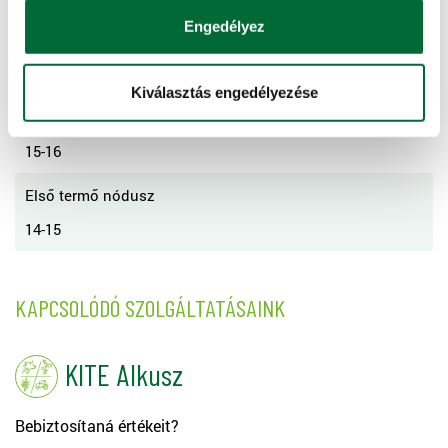
Engedélyez
Átlagos szárhosszúság
65-70
Kiválasztás engedélyezése
Első termő nódusz
15-16
Első termő nódusz
14-15
KAPCSOLÓDÓ SZOLGÁLTATÁSAINK
KITE Alkusz
Bebiztosítaná értékeit?