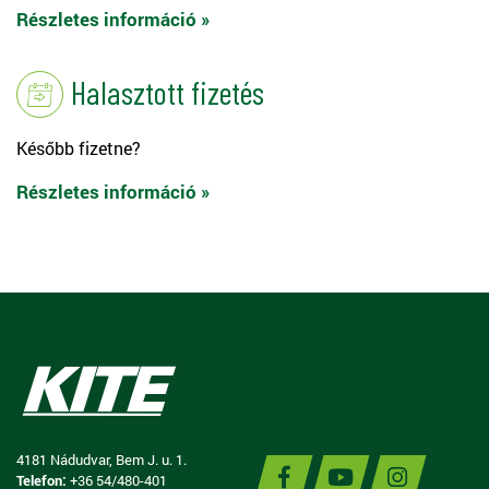
Részletes információ »
Halasztott fizetés
Később fizetne?
Részletes információ »
4181 Nádudvar, Bem J. u. 1.
Telefon:
+36 54/480-401