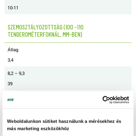
10-11
SZEMOSZTÁLYOZOTTSÁG (100 -110
TENDEROMÉTERFOKNÁL, MM-BEN)
Átlag
3,4
8,2 – 9,3
39
9,3 – 10,2
39
> 10,2
Weboldalunkon sütiket használunk a mérésekhez és
más marketing eszközökhöz
9