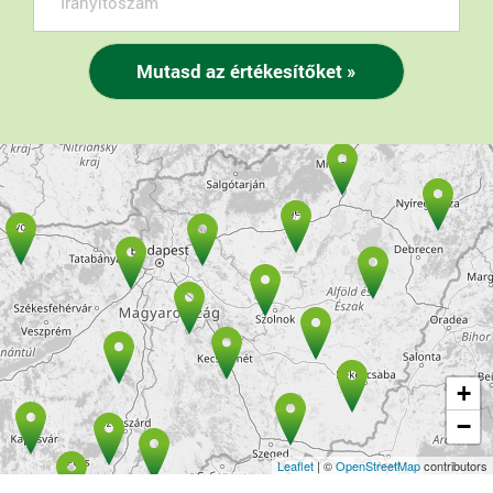
+
−
Leaflet
| ©
OpenStreetMap
contributors