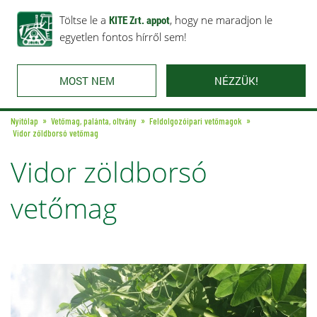
Rólunk
Ajánlataink
Töltse le a
Karrier
KITE Zrt. appot
Kapcsolat
, hogy ne maradjon le
egyetlen fontos hírről sem!
MOST NEM
NÉZZÜK!
Nyitólap
Vetőmag, palánta, oltvány
Feldolgozóipari vetőmagok
Vidor zöldborsó vetőmag
Vidor zöldborsó
vetőmag