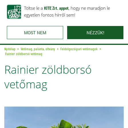
Rólunk
Ajánlataink
Töltse le a
Karrier
KITE Zrt. appot
Kapcsolat
, hogy ne maradjon le
egyetlen fontos hírről sem!
MOST NEM
NÉZZÜK!
Nyitólap
Vetőmag, palánta, oltvány
Feldolgozóipari vetőmagok
Rainier zöldborsó vetőmag
Rainier zöldborsó
vetőmag