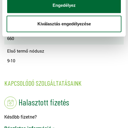
Engedélyez
Átlagos szárhosszúság
65-70
Kiválasztás engedélyezése
Hőegység (C)
660
Első termő nódusz
9-10
KAPCSOLÓDÓ SZOLGÁLTATÁSAINK
Halasztott fizetés
Később fizetne?