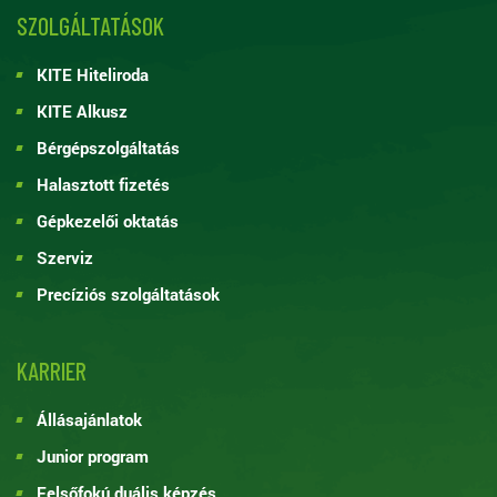
SZOLGÁLTATÁSOK
KITE Hiteliroda
KITE Alkusz
Bérgépszolgáltatás
Halasztott fizetés
Gépkezelői oktatás
Szerviz
Precíziós szolgáltatások
KARRIER
Állásajánlatok
Junior program
Felsőfokú duális képzés