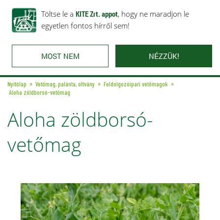
Rólunk
Ajánlataink
Töltse le a
Karrier
KITE Zrt. appot
Kapcsolat
, hogy ne maradjon le
egyetlen fontos hírről sem!
MOST NEM
NÉZZÜK!
Nyitólap
Vetőmag, palánta, oltvány
Feldolgozóipari vetőmagok
Aloha zöldborsó-vetőmag
Aloha zöldborsó-
vetőmag