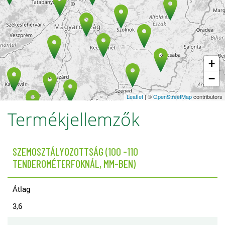
+
−
Leaflet
| ©
OpenStreetMap
contributors
Termékjellemzők
SZEMOSZTÁLYOZOTTSÁG (100 -110
TENDEROMÉTERFOKNÁL, MM-BEN)
Átlag
3,6