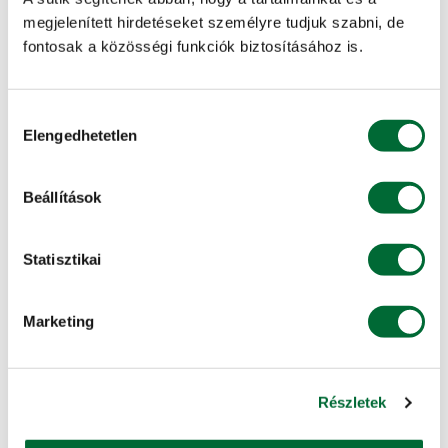
Fusarium oxisporum fsp.pisi 1 rasz
megjelenített hirdetéseket személyre tudjuk szabni, de
fontosak a közösségi funkciók biztosításához is.
magas
Borsó peronoszpóra (p.v)
Hozzájárulás
közepes
Elengedhetetlen
kiválasztása
VETŐMAG INFORMÁCIÓK
Beállítások
Vetőmag mennyiség u/ha
Statisztikai
12-13
Ezermagsúly gr-ban
Marketing
220
Részletek
ÉRÉSIDŐ