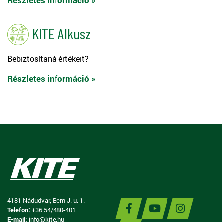
Részletes információ »
KITE Alkusz
Bebiztosítaná értékeit?
Részletes információ »
4181 Nádudvar, Bem J. u. 1.
Telefon:
+36 54/480-401
E-mail:
info@kite.hu