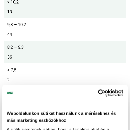
> 10,2
13
9,3 – 10,2
44
8,2 – 9,3
36
< 7,5
2
7,5 – 8,2
5
Weboldalunkon sütiket használunk a mérésekhez és
REZISZTENCIA
más marketing eszközökhöz
A sütik segítenek abban, hogy a tartalmainkat és a