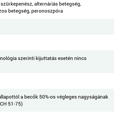
 szürkepenész, alternáriás betegség,
os betegség, peronoszpóra
hnológia szerinti kijuttatás esetén nincs
llapottól a becők 50%-os végleges nagyságának
BCH 51-75)