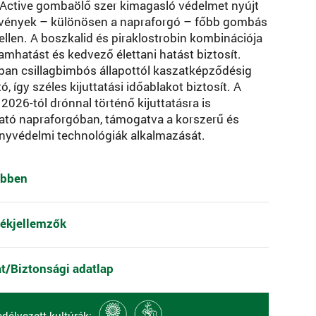
Active gombaölő szer kimagasló védelmet nyújt
övények – különösen a napraforgó – főbb gombás
ellen. A boszkalid és piraklostrobin kombinációja
amhatást és kedvező élettani hatást biztosít.
an csillagbimbós állapottól kaszatképződésig
, így széles kijuttatási időablakot biztosít. A
2026-tól drónnal történő kijuttatásra is
ató napraforgóban, támogatva a korszerű és
nyvédelmi technológiák alkalmazását.
ebben
ékjellemzők
at/Biztonsági adatlap
délyezett kultúrák: