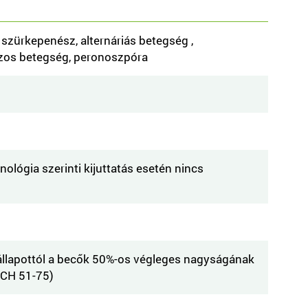
 szürkepenész, alternáriás betegség ,
os betegség, peronoszpóra
hnológia szerinti kijuttatás esetén nincs
llapottól a becők 50%-os végleges nagyságának
BCH 51-75)