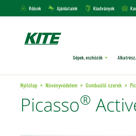
Rólunk
Ajánlataink
Kiadványok
Kar
Gépek, eszközök
Alkatrész,
Nyitólap
Növényvédelem
Gombaölő szerek
Pi
®
Picasso
Activ