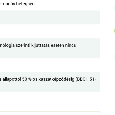
ternáriás betegség
hnológia szerinti kijuttatás esetén nincs
s állapottól 50 %-os kaszatképződésig (BBCH 51-