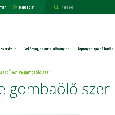
rier
Kapcsolat
 szerviz
Vetőmag, palánta, oltvány
Tápanyag-gazdálkodás
®
casso
Active gombaölő szer
e gombaölő szer