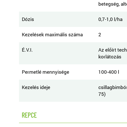
betegség, al
Dózis
0,7-1,0 l/ha
Kezelések maximális száma
2
É.V.I.
Az előírt tec
korlátozás
Permetlé mennyisége
100-400 l
Kezelés ideje
csillagbimbó
75)
REPCE