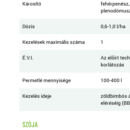
Károsító
fehérpenész,
plenodómusz
Dózis
0,6-1,0 l/ha
Kezelések maximális száma
1
É.V.I.
Az előírt tec
korlátozás
Permetlé mennyisége
100-400 l
Kezelés ideje
zöldbimbós á
eléréséig (B
SZÓJA