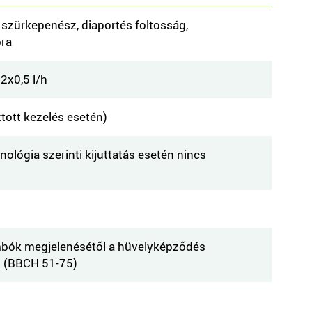
 szürkepenész, diaportés foltosság,
ra
 2x0,5 l/h
tott kezelés esetén)
hnológia szerinti kijuttatás esetén nincs
mbók megjelenésétől a hüvelyképződés
g (BBCH 51-75)