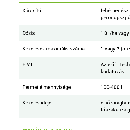
Károsító
fehérpenész,
peronopszpó
Dózis
1,0 l/ha vagy
Kezelések maximális száma
1 vagy 2 (osz
É.V.I.
Az előírt tec
korlátozás
Permetlé mennyisége
100-400 l
Kezelés ideje
első virágbi
főszakaszái