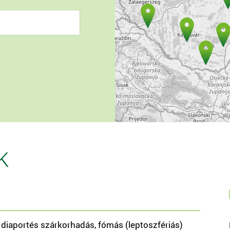
k
 diaportés szárkorhadás, fómás (leptoszfériás)