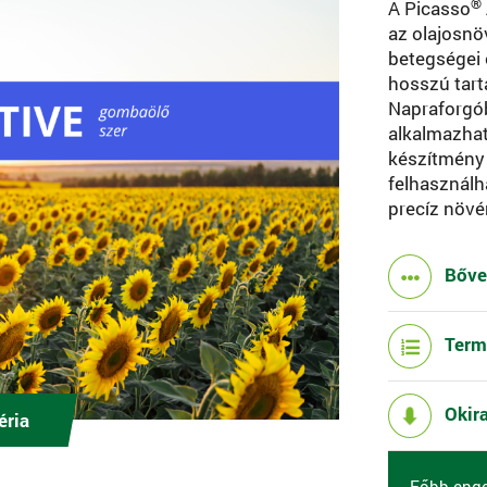
®
A Picasso
az olajosn
betegségei 
hosszú tart
Napraforgób
alkalmazható
készítmény 
felhasználh
precíz növé
Bőv
Term
Okir
éria
Főbb enge