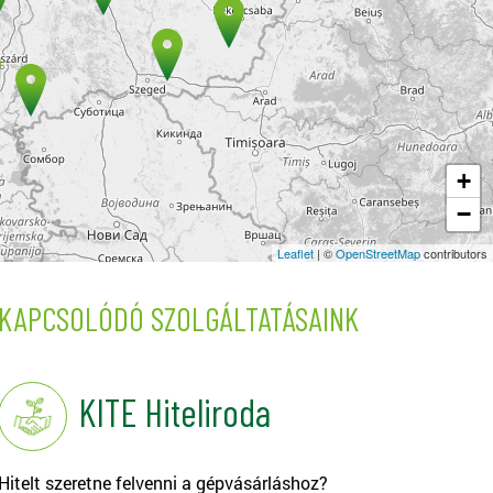
+
−
Leaflet
| ©
OpenStreetMap
contributors
KAPCSOLÓDÓ SZOLGÁLTATÁSAINK
KITE Hiteliroda
Hitelt szeretne felvenni a gépvásárláshoz?