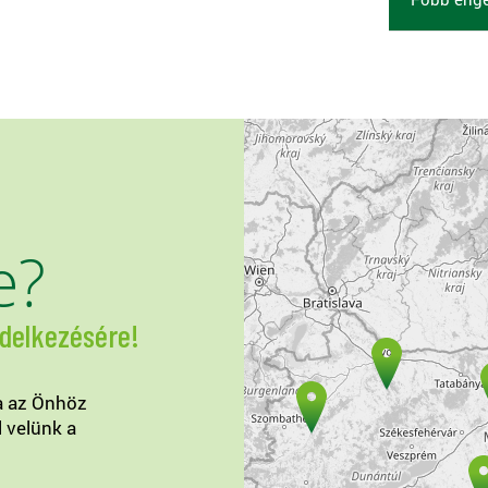
e?
ndelkezésére!
a az Önhöz
l velünk a