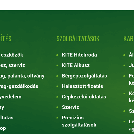
ÍTÉS
SZOLGÁLTATÁSOK
KAR
 eszközök
KITE Hiteliroda
Ál
ész, szerviz
KITE Alkusz
Ju
g, palánta, oltvány
Bérgépszolgáltatás
Fe
k
yag-gazdálkodás
Halasztott fizetés
Kö
yvédelem
Gépkezelői oktatás
k
ny
Szerviz
Sz
ltatás
Precíziós
Le
szolgáltatások
op
ag