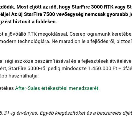
zdődik. Most eljött az idő, hogy StarFire 3000 RTK vagy S
élje! Az új StarFire 7500 vevőegység nemcsak gyorsabb j
ést biztosít a földeken.
got a jövőálló RTK megoldással. Csereprogramunk keretéb
modern technológiára. Ne maradjon le a fejlődésről, bizt
a: régi eszköze beszámításával és a fejlesztések átviteléve
áért, StarFire 6000-ről pedig mindössze 1.450.000 Ft + áfá
vább használhatja!
letékes
After-Sales értékesítési menedzserét
.
8.31-ig érvényes. Egyéb kiegészítőket és a beszerelés díjá