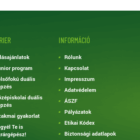
RIER
INFORMÁCIÓ
lásajánlatok
Rólunk
nior program
Kapcsolat
lsőfokú duális
Impresszum
épzés
Adatvédelem
zépiskolai duális
ÁSZF
épzés
Pályázatok
akmai gyakorlat
Etikai Kódex
gyél Te is
Biztonsági adatlapok
rárgépész!