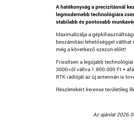
A hatékonyság a precizitásnál ke
legmodernebb technológiára cser
stabilabb és pontosabb munkavégz
Maximalizálja a gépkihasználtsá
beszámítási lehetőséggel válthat 
még a következő szezon előtt!
Frissítsen a legújabb technológiár
3000-ről váltva 1.800.000 Ft + áf
RTK rádióját az új antennán is to
Részletekért keresse területileg il
Az ajánlat 2026.0