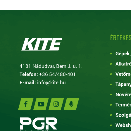
ÉRTÉKES
Gépek,
Alkatr
4181 Nádudvar, Bem J. u. 1.
Vetőma
Telefon:
+36 54/480-401
E-mail:
info@kite.hu
Tápan
Növén
Termé
Szolgá
Websh