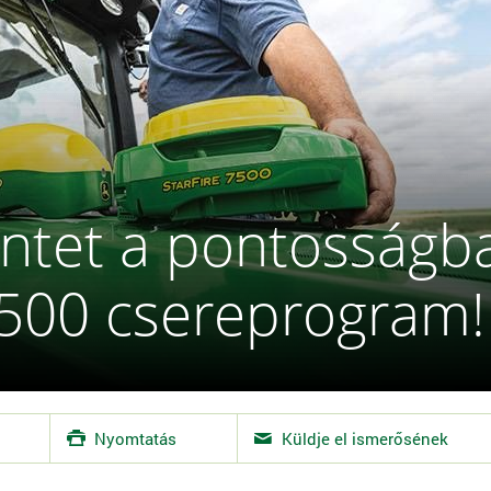
ntet a pontosságban
7500 csereprogram!
Nyomtatás
Küldje el ismerősének