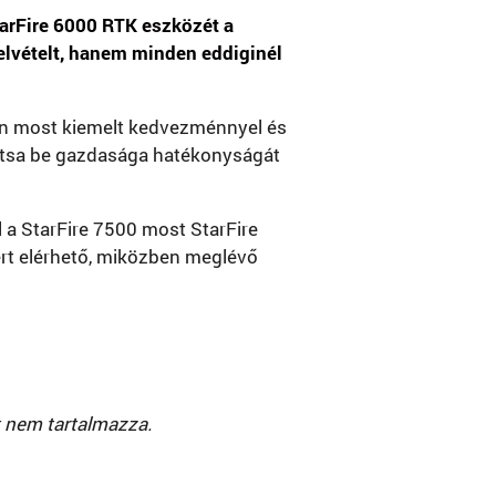
tarFire 6000 RTK eszközét a
elvételt, hanem minden eddiginél
en most kiemelt kedvezménnyel és
osítsa be gazdasága hatékonyságát
l a StarFire 7500 most StarFire
ért elérhető, miközben meglévő
t nem tartalmazza.