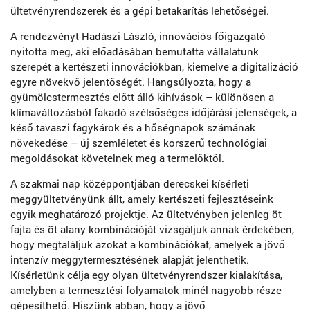
ültetvényrendszerek és a gépi betakarítás lehetőségei.
A rendezvényt Hadászi László, innovációs főigazgató
nyitotta meg, aki előadásában bemutatta vállalatunk
szerepét a kertészeti innovációkban, kiemelve a digitalizáció
egyre növekvő jelentőségét. Hangsúlyozta, hogy a
gyümölcstermesztés előtt álló kihívások – különösen a
klímaváltozásból fakadó szélsőséges időjárási jelenségek, a
késő tavaszi fagykárok és a hőségnapok számának
növekedése – új szemléletet és korszerű technológiai
megoldásokat követelnek meg a termelőktől.
A szakmai nap középpontjában derecskei kísérleti
meggyültetvényünk állt, amely kertészeti fejlesztéseink
egyik meghatározó projektje. Az ültetvényben jelenleg öt
fajta és öt alany kombinációját vizsgáljuk annak érdekében,
hogy megtaláljuk azokat a kombinációkat, amelyek a jövő
intenzív meggytermesztésének alapját jelenthetik.
Kísérletünk célja egy olyan ültetvényrendszer kialakítása,
amelyben a termesztési folyamatok minél nagyobb része
gépesíthető. Hiszünk abban, hogy a jövő