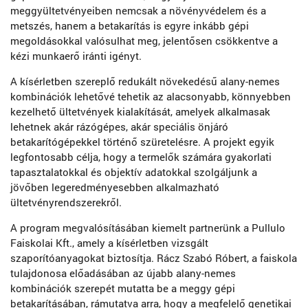
meggyültetvényeiben nemcsak a növényvédelem és a
metszés, hanem a betakarítás is egyre inkább gépi
megoldásokkal valósulhat meg, jelentősen csökkentve a
kézi munkaerő iránti igényt.
A kísérletben szereplő redukált növekedésű alany-nemes
kombinációk lehetővé tehetik az alacsonyabb, könnyebben
kezelhető ültetvények kialakítását, amelyek alkalmasak
lehetnek akár rázógépes, akár speciális önjáró
betakarítógépekkel történő szüretelésre. A projekt egyik
legfontosabb célja, hogy a termelők számára gyakorlati
tapasztalatokkal és objektív adatokkal szolgáljunk a
jövőben legeredményesebben alkalmazható
ültetvényrendszerekről.
A program megvalósításában kiemelt partnerünk a Pullulo
Faiskolai Kft., amely a kísérletben vizsgált
szaporítóanyagokat biztosítja. Rácz Szabó Róbert, a faiskola
tulajdonosa előadásában az újabb alany-nemes
kombinációk szerepét mutatta be a meggy gépi
betakarításában, rámutatva arra, hogy a megfelelő genetikai