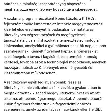
háttér és a minőségi szaporítóanyag alapvetően
meghatározza egy ültetvény hosszú távú sikerességét.
A szakmai program részeként Bónis László, a KITE Zrt.
fejlesztőmérnöke ismertette az intenzív meggytermesztési
kísérlet első eredményeit. Előadásában bemutatta az
ültetvényben végzett mérések és megfigyelések
tapasztalatait, valamint azokat a termesztéstechnológiai
kihívásokat, amelyekkel a gyümölcstermesztők napjainkban
szembesülnek. Kiemelt figyelmet kaptak a hőmérsékleti
szélsőségek, a tavaszi fagykárok és a termésbiztonság
kérdései, továbbá azok a technológiai megoldások, amelyek
hozzájárulhatnak az ültetvények eredményesebb és
kiszámíthatóbb működéséhez.
A rendezvény egyik leglátványosabb része az
ültetvényszemle volt, ahol a résztvevők a gyakorlatban is
megtekinthették kísérleti meggyültetvényünket és az ott
alkalmazott technológiai megoldásokat. A bemutató során
külön figyelmet fordítottunk a fagyvédelmi öntözés
szerepére is, amely az idei tavaszi fagykárok ellenére több