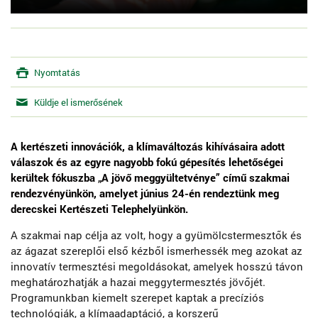
Nyomtatás
Küldje el ismerősének
A kertészeti innovációk, a klímaváltozás kihívásaira adott
válaszok és az egyre nagyobb fokú gépesítés lehetőségei
kerültek fókuszba „A jövő meggyültetvénye” című szakmai
rendezvényünkön, amelyet június 24-én rendeztünk meg
derecskei Kertészeti Telephelyünkön.
A szakmai nap célja az volt, hogy a gyümölcstermesztők és
az ágazat szereplői első kézből ismerhessék meg azokat az
innovatív termesztési megoldásokat, amelyek hosszú távon
meghatározhatják a hazai meggytermesztés jövőjét.
Programunkban kiemelt szerepet kaptak a precíziós
technológiák, a klímaadaptáció, a korszerű