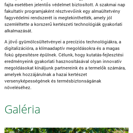
fajta esetében jelentős védelmet biztosított. A szakmai nap
fakultatív programjaként résztvevőink egy almaültetvény
fagyvédelmi rendszerét is megtekinthették, amely jól
szemléltette a korszerű kertészeti technológiák gyakorlati
alkalmazását.
A jövő gyümölcsültetvényei a precíziós technológiákra, a
digitalizációra, a klímaadaptív megoldásokra és a magas
fokú gépesítésre épülnek. Célunk, hogy kutatás-fejlesztési
eredményeink gyakorlati hasznosításával olyan innovatív
megoldásokat kínáljunk partnereink és a termelők számára,
amelyek hozzájárulnak a hazai kertészet
versenyképességének és termésbiztonságának
növeléséhez.
Galéria