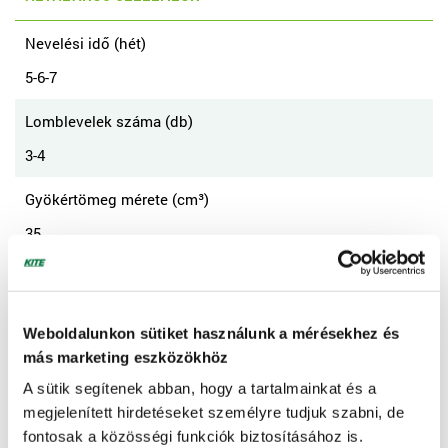
Nevelési idő (hét)
5-6-7
Lomblevelek száma (db)
3-4
Gyökértömeg mérete (cm³)
35
Táphenger/tálca (db)
216
Weboldalunkon sütiket használunk a mérésekhez és
Tálca méret (cm)
más marketing eszközökhöz
40x60
A sütik segítenek abban, hogy a tartalmainkat és a
megjelenített hirdetéseket személyre tudjuk szabni, de
Cella mérete (cm)
fontosak a közösségi funkciók biztosításához is.