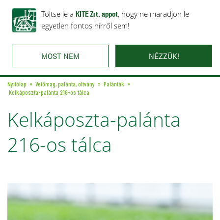
Rólunk
Ajánlataink
Töltse le a
Karrier
KITE Zrt. appot
Kapcsolat
, hogy ne maradjon le
egyetlen fontos hírről sem!
MOST NEM
NÉZZÜK!
Nyitólap
Vetőmag, palánta, oltvány
Palánták
Kelkáposzta-palánta 216-os tálca
Kelkáposzta-palánta
216-os tálca