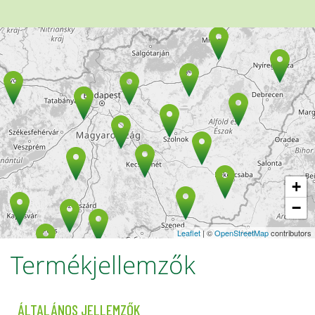
+
−
Leaflet
| ©
OpenStreetMap
contributors
Termékjellemzők
ÁLTALÁNOS JELLEMZŐK