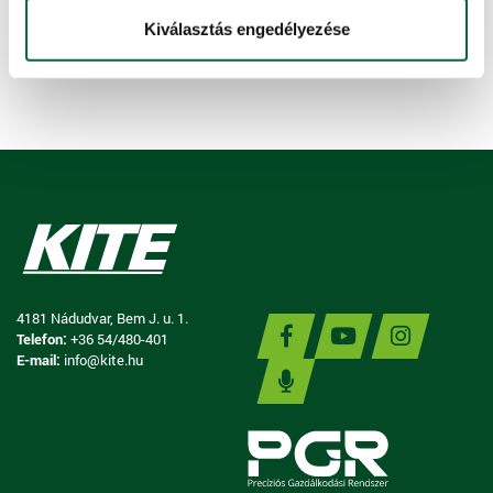
Később fizetne?
Kiválasztás engedélyezése
Részletes információ »
4181 Nádudvar, Bem J. u. 1.
Telefon:
+36 54/480-401
E-mail:
info@kite.hu