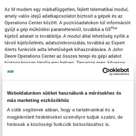
Az M modem egy márkafüggetlen, fejlett telematikai modul,
amely valós idejű adatkapcsolatot biztosít a gépek és az
Operations Center között. A pozícióadatokon túl információt
Plus
gyűjt a gép működési paramétereiről, továbbá a G5
kijelző adatait is továbbítja. A modul által lehetőség nyílik a
távoli kijelzőelérés, adatszinkronizálás, továbbá az Expert
Alerts funkciók adta lehetőségek kihasználására. A John
Deere Operations Center az összes terepi és gépi adatot
biztonságosan tárolja egy helyen. Tervezze meg, kövesse
nyomon és elemezze az adatokat – bárhol, bármikor,
ingyenesen!
Weboldalunkon sütiket használunk a mérésekhez és
Megújítható éves licencek
:
más marketing eszközökhöz
1. Guidance előfizetés – Az alapok az automata
A sütik segítenek abban, hogy a tartalmainkat és a
kormányzáshoz
megjelenített hirdetéseket személyre tudjuk szabni, de
fontosak a közösségi funkciók biztosításához is.
AutoTrac™ automata kormányzás