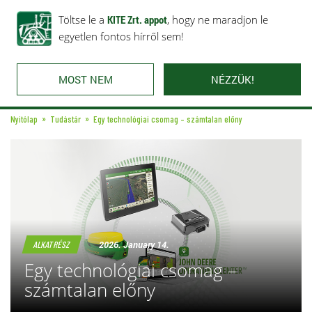
Rólunk
Ajánlataink
Töltse le a
Karrier
KITE Zrt. appot
Kapcsolat
, hogy ne maradjon le
egyetlen fontos hírről sem!
MOST NEM
NÉZZÜK!
Nyitólap
Tudástár
Egy technológiai csomag – számtalan előny
2026. January 14.
ALKATRÉSZ
Egy technológiai csomag –
számtalan előny