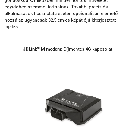
egyidőben szemmel tarthatnak. További precíziós
alkalmazások használata esetén opcionálisan elérhető
hozzá az ugyancsak 32,5 cm-es képátlójú kiterjesztett
kijelző.
JDLink™ M modem
: Díjmentes 4G kapcsolat