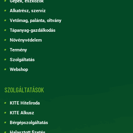
Gépek, eszközök
Alkatrész, szerviz
Vetőmag, palánta, oltvány
Tápanyag-gazdálkodás
Növényvédelem
Termény
Szolgáltatás
Webshop
SZOLGÁLTATÁSOK
KITE Hiteliroda
KITE Alkusz
Bérgépszolgáltatás
Halasztott fizetés