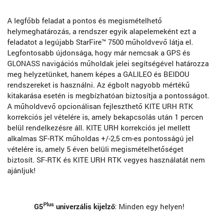
A legfőbb feladat a pontos és megismételhető
helymeghatározás, a rendszer egyik alapelemeként ezt a
feladatot a legújabb StarFire™ 7500 műholdvevő látja el.
Legfontosabb újdonsága, hogy már nemcsak a GPS és
GLONASS navigációs műholdak jelei segítségével határozza
meg helyzetünket, hanem képes a GALILEO és BEIDOU
rendszereket is használni. Az égbolt nagyobb mértékű
kitakarása esetén is megbízhatóan biztosítja a pontosságot.
A műholdvevő opcionálisan fejleszthető KITE URH RTK
korrekciós jel vételére is, amely bekapcsolás után 1 percen
belül rendelkezésre áll. KITE URH korrekciós jel mellett
alkalmas SF-RTK műholdas +/-2,5 cm-es pontosságú jel
vételére is, amely 5 éven belüli megismételhetőséget
biztosít. SF-RTK és KITE URH RTK vegyes használatát nem
ajánljuk!
Plus
G5
univerzális kijelző
: Minden egy helyen!