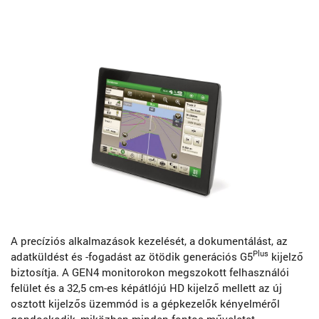
A precíziós alkalmazások kezelését, a dokumentálást, az
Plus
adatküldést és -fogadást az ötödik generációs G5
kijelző
biztosítja. A GEN4 monitorokon megszokott felhasználói
felület és a 32,5 cm-es képátlójú HD kijelző mellett az új
osztott kijelzős üzemmód is a gépkezelők kényelméről
gondoskodik, miközben minden fontos műveletet