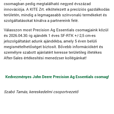
csomagban pedig megtalálható negyed évszázad
innovációja. A KITE Zrt. elkötelezett a precíziós gazdálkodás
területén, mindig a legmagasabb színvonalú termékeket és
szolgáltatásokat kínálva a partnereink felé.
Válasszon most Precision Ag Essentials csomagjaink közül
és 2026.04.30.-ig ajándék 1 éves SF-RTK +/-2,5 cm-es
jelszolgáltatást adunk ajándékba, amely 5 éven belüli
megismételhetőséget biztosít. Bővebb információkért és
személyre szabott ajánlatért keresse területileg illetékes
After-Sales értékesítési menedzser kollégánkat!
Kedvezményes John Deere Precision Ag Essentials csomag!
Szabó Tamás, kereskedelmi csoportvezető