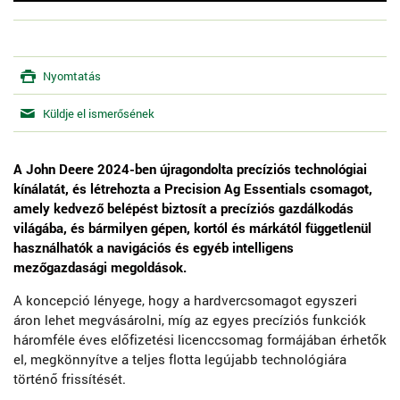
Nyomtatás
Küldje el ismerősének
A John Deere 2024-ben újragondolta precíziós technológiai
kínálatát, és létrehozta a Precision Ag Essentials csomagot,
amely kedvező belépést biztosít a precíziós gazdálkodás
világába, és bármilyen gépen, kortól és márkától függetlenül
használhatók a navigációs és egyéb intelligens
mezőgazdasági megoldások.
A koncepció lényege, hogy a hardvercsomagot egyszeri
áron lehet megvásárolni, míg az egyes precíziós funkciók
háromféle éves előfizetési licenccsomag formájában érhetők
el, megkönnyítve a teljes flotta legújabb technológiára
történő frissítését.