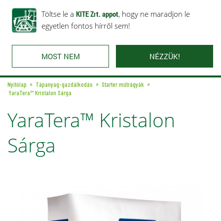
Rólunk
Ajánlataink
Töltse le a
Karrier
KITE Zrt. appot
Kapcsolat
, hogy ne maradjon le
egyetlen fontos hírről sem!
MOST NEM
NÉZZÜK!
Nyitólap
Tápanyag-gazdálkodás
Starter műtrágyák
YaraTera™ Kristalon Sárga
YaraTera™ Kristalon
Sárga