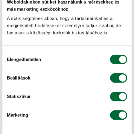
Weboldalunkon sütiket használunk a mérésekhez és
TÁPANYAG-ÖSSZETÉTEL
más marketing eszközökhöz
A sütik segítenek abban, hogy a tartalmainkat és a
Nitrogéntartalom (%)
megjelenített hirdetéseket személyre tudjuk szabni, de
13
fontosak a közösségi funkciók biztosításához is.
Foszfortartalom (P2O5) (%)
Hozzájárulás
40
Elengedhetetlen
kiválasztása
Káliumtartalom (K2O) (%)
13
Beállítások
Mikroelemek
Statisztikai
B, Cu, Fe, Mn, Mo, Zn
Marketing
KAPCSOLÓDÓ SZOLGÁLTATÁSAINK