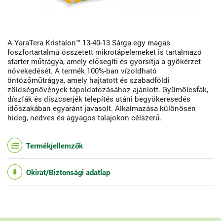
A YaraTera Kristalon™ 13-40-13 Sárga egy magas
foszfortartalmú összetett mikrotápelemeket is tartalmazó
starter műtrágya, amely elősegíti és gyorsítja a gyökérzet
növekedését. A termék 100%-ban vízoldható
öntözőműtrágya, amely hajtatott és szabadföldi
zöldségnövények tápoldatozásához ajánlott. Gyümölcsfák,
díszfák és díszcserjék telepítés utáni begyökeresedés
időszakában egyaránt javasolt. Alkalmazása különösen
hideg, nedves és agyagos talajokon célszerű.
Termékjellemzők
Okirat/Biztonsági adatlap