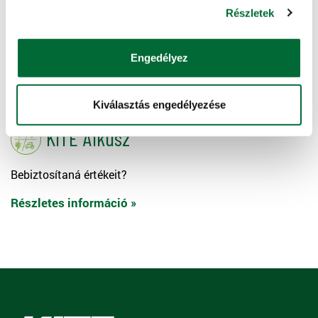
Részletek
Halasztott fizetés
Engedélyez
Később fizetne?
Részletes információ »
Kiválasztás engedélyezése
KITE Alkusz
Bebiztosítaná értékeit?
Részletes információ »