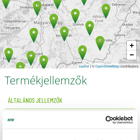
+
−
Leaflet
| ©
OpenStreetMap
contributors
Termékjellemzők
ÁLTALÁNOS JELLEMZŐK
Kiszerelés (kg)
25