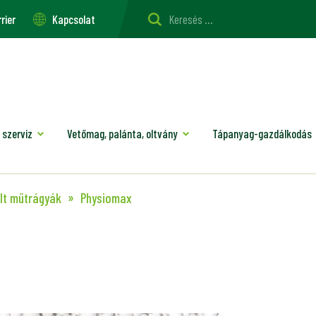
rier
Kapcsolat
 szerviz
Vetőmag, palánta, oltvány
Tápanyag-gazdálkodás
lt műtrágyák
Physiomax