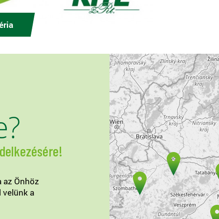
éria
e?
ndelkezésére!
a az Önhöz
l velünk a