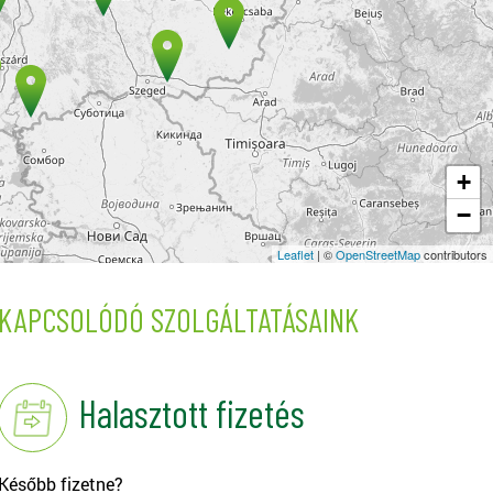
+
−
Leaflet
| ©
OpenStreetMap
contributors
KAPCSOLÓDÓ SZOLGÁLTATÁSAINK
Halasztott fizetés
Később fizetne?