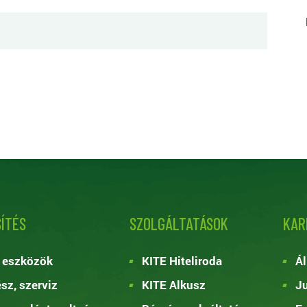
ÍTÉS
SZOLGÁLTATÁSOK
KAR
 eszközök
KITE Hiteliroda
Ál
ész, szerviz
KITE Alkusz
Ju