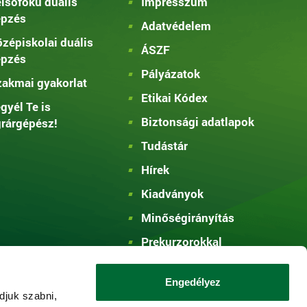
lsőfokú duális
Impresszum
épzés
Adatvédelem
zépiskolai duális
ÁSZF
épzés
Pályázatok
akmai gyakorlat
Etikai Kódex
gyél Te is
Biztonsági adatlapok
rárgépész!
Tudástár
Hírek
Kiadványok
Minőségirányítás
Prekurzorokkal
kapcsolatos
információ
Engedélyez
djuk szabni,
Visszaélések