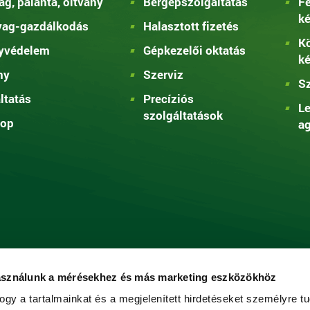
g, palánta, oltvány
Bérgépszolgáltatás
Fe
k
yag-gazdálkodás
Halasztott fizetés
Kö
yvédelem
Gépkezelői oktatás
k
ny
Szerviz
Sz
ltatás
Precíziós
Le
szolgáltatások
op
ag
asználunk a mérésekhez és más marketing eszközökhöz
ogy a tartalmainkat és a megjelenített hirdetéseket személyre tu