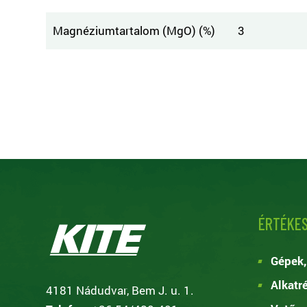
Magnéziumtartalom (MgO) (%)
3
ÉRTÉKES
Gépek,
Alkatr
4181 Nádudvar, Bem J. u. 1.