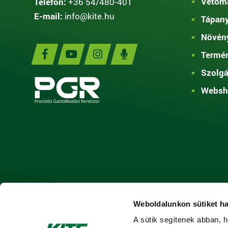
Vetőma
Telefon:
+36 54/480-401
E-mail:
info@kite.hu
Tápan
Növén
Termé
Szolgá
Websh
Weboldalunkon sütiket h
A sütik segítenek abban, h