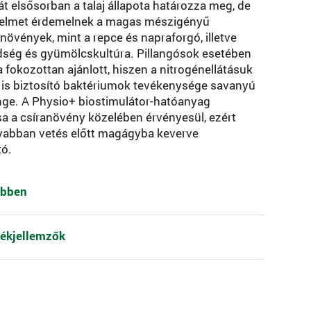
t elsősorban a talaj állapota határozza meg, de
gyelmet érdemelnek a magas mészigényű
 növények, mint a repce és napraforgó, illetve
ség és gyümölcskultúra. Pillangósok esetében
 fokozottan ajánlott, hiszen a nitrogénellátásuk
 is biztosító baktériumok tevékenysége savanyú
nge. A Physio+ biostimulátor-hatóanyag
sa a csíranövény közelében érvényesül, ezért
yabban vetés előtt magágyba keverve
tó.
ebben
ékjellemzők