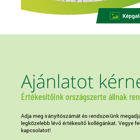
Képgal
Ajánlatot kérn
Értékesítőink országszerte állnak re
Adja meg irányítószámát és rendszerünk megadj
legközelebb lévő értékesítő kollégánkat. Vegye fe
kapcsolatot!