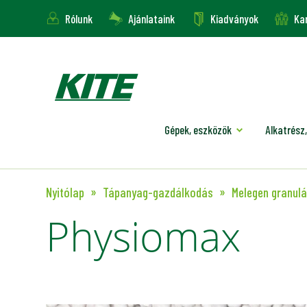
Rólunk
Ajánlataink
Kiadványok
Kar
Gépek, eszközök
Alkatrész,
Nyitólap
Tápanyag-gazdálkodás
Melegen granulá
Physiomax