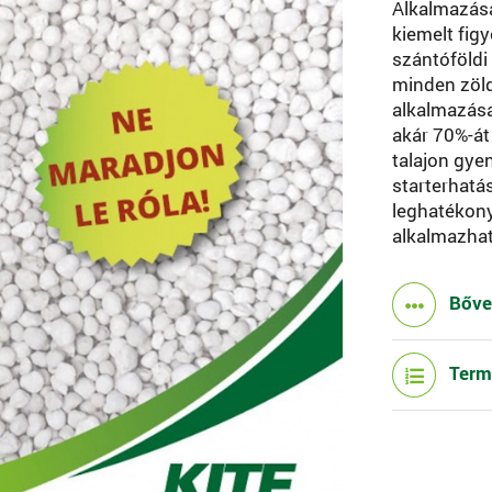
Alkalmazásá
kiemelt fi
szántóföldi
minden zöld
alkalmazása
akár 70%-át
talajon gye
starterhatá
leghatékon
alkalmazha
Bőv
Term