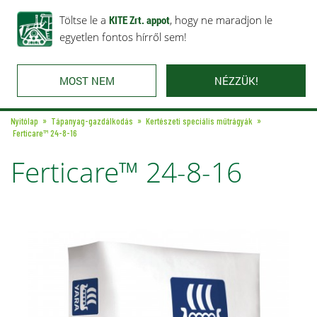
Rólunk
Ajánlataink
Töltse le a
Karrier
KITE Zrt. appot
Kapcsolat
, hogy ne maradjon le
egyetlen fontos hírről sem!
MOST NEM
NÉZZÜK!
Nyitólap
Tápanyag-gazdálkodás
Kertészeti speciális műtrágyák
Ferticare™ 24-8-16
Ferticare™ 24-8-16