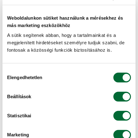
Káliumtartalom (K2O) (%)
Weboldalunkon sütiket használunk a mérésekhez és
16
más marketing eszközökhöz
Kéntartalom (SO3) (%)
A sütik segítenek abban, hogy a tartalmainkat és a
megjelenített hirdetéseket személyre tudjuk szabni, de
5
fontosak a közösségi funkciók biztosításához is.
Magnéziumtartalom (MgO) (%)
3,7
Hozzájárulás
Elengedhetetlen
kiválasztása
Mikroelemek
B, Cu, Fe, Mn, Mo, Zn
Beállítások
ÁLTALÁNOS JELLEMZŐK
Statisztikai
Kiszerelés (kg)
Marketing
25, 2