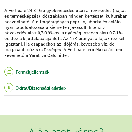
A Ferticare 24-8-16 a gyökeresedés után a növekedés (hajtás
és termésképzés) időszakában minden kertészeti kultúrában
használható. A nitrogénigényes paprika, uborka és saláta
nyári tápoldatozására kiemelten javasolt. Intenzív
növekedés alatt 0,7-0,9%-os, a nyárvégi szedés alatt 0,7-1%-
os dózis kijuttatása ajánlott. Az N/K arányát a fajtákhoz kell
igazítani. Ha csapadékos az időjárás, kevesebb víz, de
magasabb dózis szükséges. A Ferticare termékcsalád nem
keverhető a YaraLiva Calcinittel.
Termékjellemzők
Okirat/Biztonsági adatlap
Ajánlatot kérne?