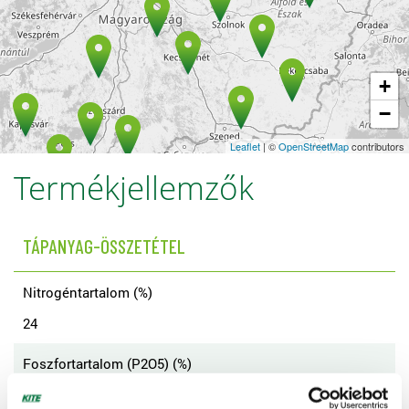
+
−
Leaflet
| ©
OpenStreetMap
contributors
Termékjellemzők
TÁPANYAG-ÖSSZETÉTEL
Nitrogéntartalom (%)
24
Foszfortartalom (P2O5) (%)
8