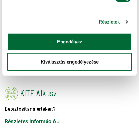
KAPCSOLÓDÓ SZOLGÁLTATÁSAINK
Részletek
Halasztott fizetés
Engedélyez
Később fizetne?
Kiválasztás engedélyezése
Részletes információ »
KITE Alkusz
Bebiztosítaná értékeit?
Részletes információ »