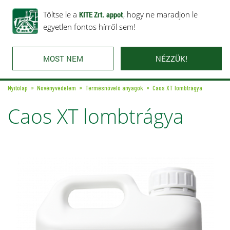
Rólunk
Ajánlataink
Töltse le a
Karrier
KITE Zrt. appot
Kapcsolat
, hogy ne maradjon le
egyetlen fontos hírről sem!
MOST NEM
NÉZZÜK!
Nyitólap
Növényvédelem
Termésnövelő anyagok
Caos XT lombtrágya
Caos XT lombtrágya