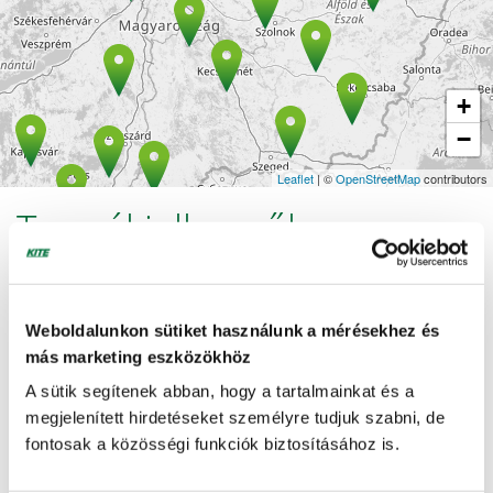
+
−
Leaflet
| ©
OpenStreetMap
contributors
Termékjellemzők
TÁPANYAG-ÖSSZETÉTEL
Weboldalunkon sütiket használunk a mérésekhez és
Kalciumtartalom (CaO) (%)
más marketing eszközökhöz
15 %
A sütik segítenek abban, hogy a tartalmainkat és a
megjelenített hirdetéseket személyre tudjuk szabni, de
Bórtartalom (%)
fontosak a közösségi funkciók biztosításához is.
0,7 %