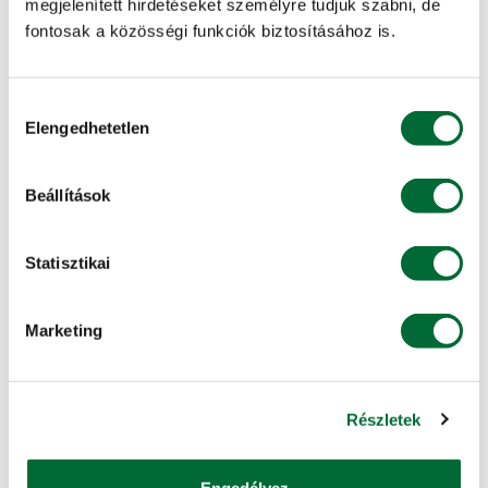
megjelenített hirdetéseket személyre tudjuk szabni, de
39)
fontosak a közösségi funkciók biztosításához is.
KAPCSOLÓDÓ SZOLGÁLTATÁSAINK
Hozzájárulás
Elengedhetetlen
kiválasztása
KITE Hiteliroda
Beállítások
Hitelt szeretne felvenni a gépvásárláshoz?
Statisztikai
Részletes információ »
Marketing
KITE Alkusz
Bebiztosítaná értékeit?
Részletek
Részletes információ »