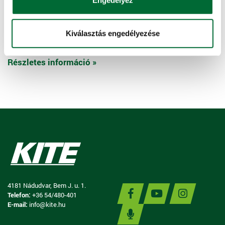
Engedélyez
Halasztott fizetés
Kiválasztás engedélyezése
Később fizetne?
Részletes információ »
4181 Nádudvar, Bem J. u. 1.
Telefon:
+36 54/480-401
E-mail:
info@kite.hu