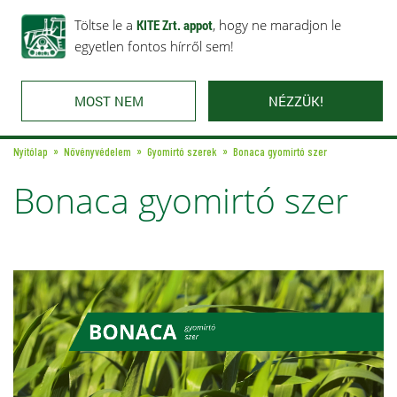
Rólunk
Ajánlataink
Töltse le a
Karrier
KITE Zrt. appot
Kapcsolat
, hogy ne maradjon le
egyetlen fontos hírről sem!
MOST NEM
NÉZZÜK!
Nyitólap
Növényvédelem
Gyomirtó szerek
Bonaca
gyomirtó szer
Bonaca
gyomirtó szer