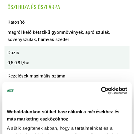
ŐSZI BÚZA ÉS ŐSZI ÁRPA
Károsító
magról kelő kétszikű gyomnövények, apró szulák,
sövényszulák, hamvas szeder
Dózis
0,6-0,8 l/ha
Kezelések maximális száma
1
É.V.I.
Előírás szerinti felhasználás esetén nem szükséges
Weboldalunkon sütiket használunk a mérésekhez és
más marketing eszközökhöz
Kezelés ideje
A sütik segítenek abban, hogy a tartalmainkat és a
2 leveles állapottól a zászlós levél kiterüléséig (BBCH 12-