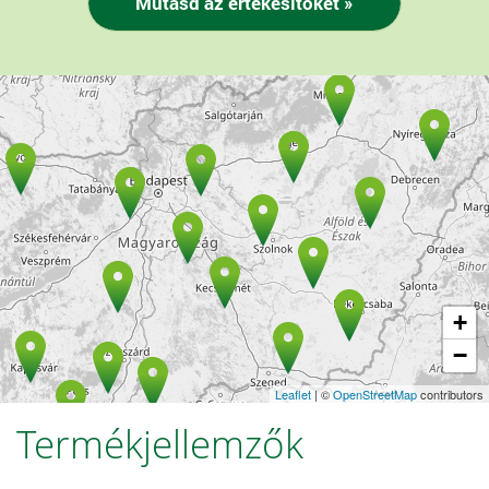
+
−
Leaflet
| ©
OpenStreetMap
contributors
Termékjellemzők