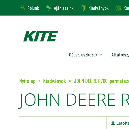
Rólunk
Ajánlataink
Kiadványok
Kar
Gépek, eszközök
Alkatrész,
Nyitólap
Kiadványok
JOHN DEERE R700i permetez
JOHN DEERE R
Letölt