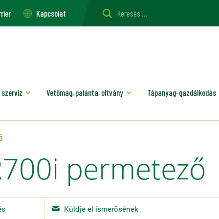
rier
Kapcsolat
 szerviz
Vetőmag, palánta, oltvány
Tápanyag-gazdálkodás
ő
700i permetező
és
Küldje el ismerősének