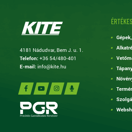
ÉRTÉKES
Gépek,
Alkatr
4181 Nádudvar, Bem J. u. 1.
Vetőma
Telefon:
+36 54/480-401
E-mail:
info@kite.hu
Tápan
Növén
Termé
Szolgá
Websh