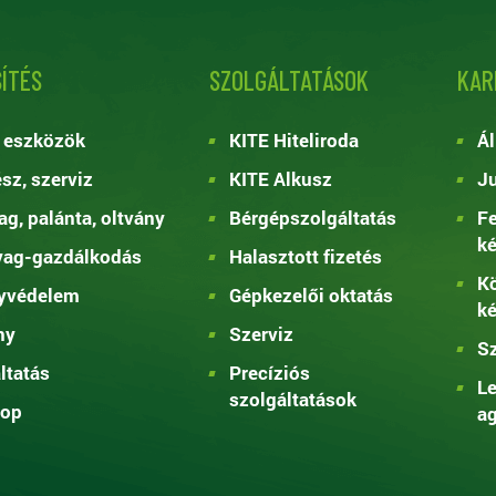
ÍTÉS
SZOLGÁLTATÁSOK
KAR
 eszközök
KITE Hiteliroda
Ál
ész, szerviz
KITE Alkusz
Ju
g, palánta, oltvány
Bérgépszolgáltatás
Fe
k
yag-gazdálkodás
Halasztott fizetés
Kö
yvédelem
Gépkezelői oktatás
k
ny
Szerviz
Sz
ltatás
Precíziós
Le
szolgáltatások
op
ag