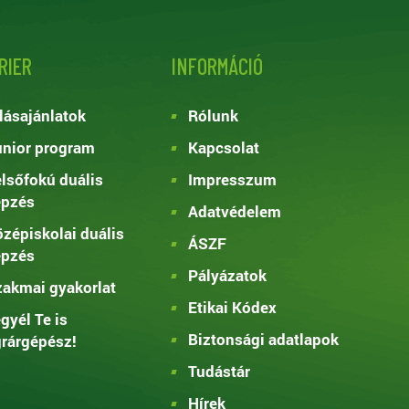
RIER
INFORMÁCIÓ
lásajánlatok
Rólunk
nior program
Kapcsolat
lsőfokú duális
Impresszum
épzés
Adatvédelem
zépiskolai duális
ÁSZF
épzés
Pályázatok
akmai gyakorlat
Etikai Kódex
gyél Te is
Biztonsági adatlapok
rárgépész!
Tudástár
Hírek