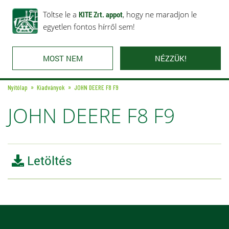
Rólunk
Ajánlataink
Töltse le a
Karrier
KITE Zrt. appot
Kapcsolat
, hogy ne maradjon le
egyetlen fontos hírről sem!
MOST NEM
NÉZZÜK!
Nyitólap
Kiadványok
JOHN DEERE F8 F9
JOHN DEERE F8 F9
Letöltés