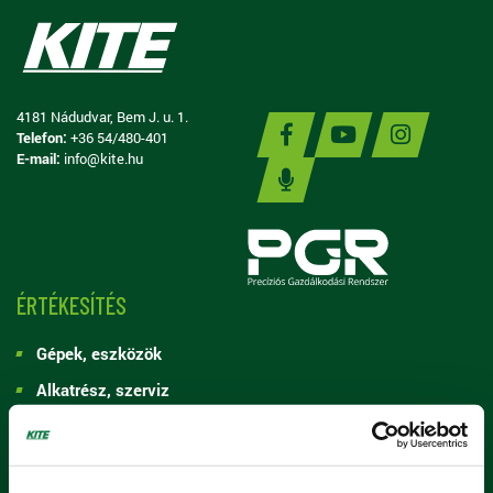
4181 Nádudvar, Bem J. u. 1.
Telefon:
+36 54/480-401
E-mail:
info@kite.hu
ÉRTÉKESÍTÉS
Gépek, eszközök
Alkatrész, szerviz
Vetőmag, palánta, oltvány
Tápanyag-gazdálkodás