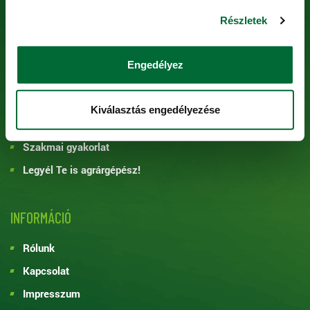
Részletek
KARRIER
Állásajánlatok
Engedélyez
Junior program
Felsőfokú duális képzés
Kiválasztás engedélyezése
Középiskolai duális képzés
Szakmai gyakorlat
Legyél Te is agrárgépész!
INFORMÁCIÓ
Rólunk
Kapcsolat
Impresszum