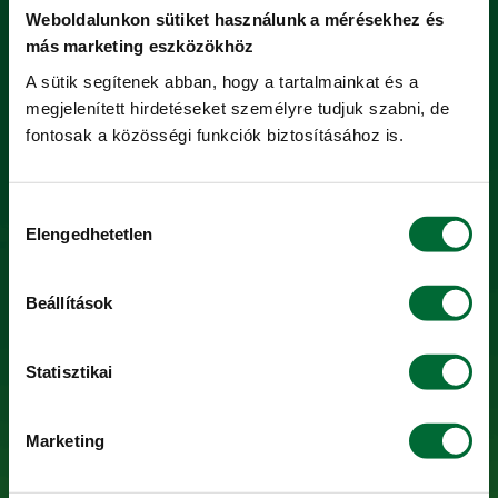
Növényvédelem
Weboldalunkon sütiket használunk a mérésekhez és
Termény
más marketing eszközökhöz
Szolgáltatás
A sütik segítenek abban, hogy a tartalmainkat és a
megjelenített hirdetéseket személyre tudjuk szabni, de
Webshop
fontosak a közösségi funkciók biztosításához is.
SZOLGÁLTATÁSOK
Hozzájárulás
Elengedhetetlen
kiválasztása
KITE Hiteliroda
KITE Alkusz
Beállítások
Bérgépszolgáltatás
Halasztott fizetés
Statisztikai
Gépkezelői oktatás
Szerviz
Marketing
Precíziós szolgáltatások