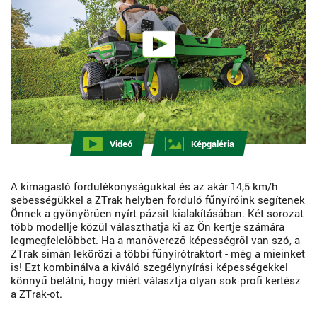
Videó
Képgaléria
A kimagasló fordulékonyságukkal és az akár 14,5 km/h
sebességükkel a ZTrak helyben forduló fűnyíróink segítenek
Önnek a gyönyörűen nyírt pázsit kialakításában. Két sorozat
több modellje közül választhatja ki az Ön kertje számára
legmegfelelőbbet. Ha a manőverező képességről van szó, a
ZTrak simán lekörözi a többi fűnyírótraktort - még a mieinket
is! Ezt kombinálva a kiváló szegélynyírási képességekkel
könnyű belátni, hogy miért választja olyan sok profi kertész
a ZTrak-ot.