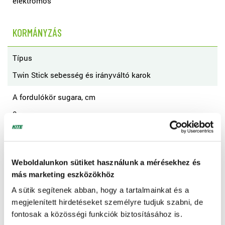
elektromos
KORMÁNYZÁS
Típus
Twin Stick sebesség és irányváltó karok
A fordulókör sugara, cm
0
A le nem nyírt kör sugara, cm
0
Weboldalunkon sütiket használunk a mérésekhez és
más marketing eszközökhöz
SEBESSÉGVÁLTÓ
A sütik segítenek abban, hogy a tartalmainkat és a
megjelenített hirdetéseket személyre tudjuk szabni, de
Típus
fontosak a közösségi funkciók biztosításához is.