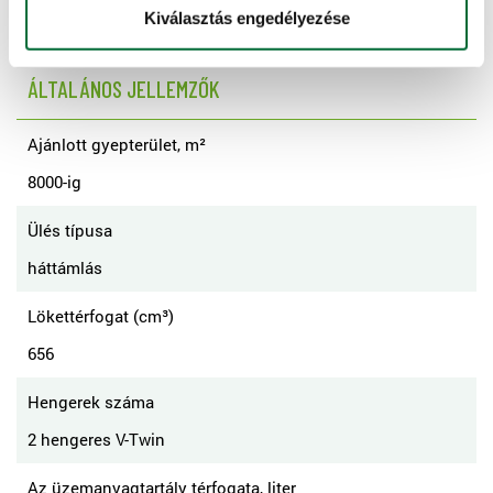
13,4 (18)
Kiválasztás engedélyezése
ÁLTALÁNOS JELLEMZŐK
Ajánlott gyepterület, m²
8000-ig
Ülés típusa
háttámlás
Lökettérfogat (cm³)
656
Hengerek száma
2 hengeres V-Twin
Az üzemanyagtartály térfogata, liter