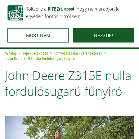
Rólunk
Ajánlataink
Töltse le a
Karrier
KITE Zrt. appot
Kapcsolat
, hogy ne maradjon le
egyetlen fontos hírről sem!
MOST NEM
NÉZZÜK!
Nyitólap
Gépek, eszközök
Környezetápolási berendezések
John Deere Z315E nulla fordulósugarú fűnyíró
John Deere Z315E nulla
fordulósugarú fűnyíró