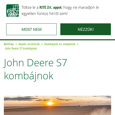
Rólunk
Ajánlataink
Töltse le a
Karrier
KITE Zrt. appot
Kapcsolat
, hogy ne maradjon le
egyetlen fontos hírről sem!
MOST NEM
NÉZZÜK!
Nyitólap
Gépek, eszközök
Kombájnok és adapterek
John Deere S7 kombájnok
John Deere S7
kombájnok