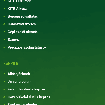
KITE Hiteliroda
KITE Alkusz
Bérgépszolgáltatás
Halasztott fizetés
Gépkezelői oktatás
Szerviz
Precíziós szolgáltatások
KARRIER
Állásajánlatok
Junior program
Felsőfokú duális képzés
Középiskolai duális képzés
Szakmai gyakorlat