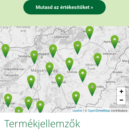
+
−
Leaflet
| ©
OpenStreetMap
contributors
Termékjellemzők