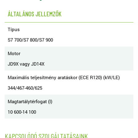
ÁLTALÁNOS JELLEMZŐK
Típus
S7 700/S7 800/S7 900
Motor
JD9X vagy JD14X
Maximális teljesítmény aratáskor (ECE R120) (kW/LE)
344/467-460/625
Magtartálytérfogat (l)
10 600-14 100
KAPCSOLÓDÓ SZOLGÁLTATÁSAINK