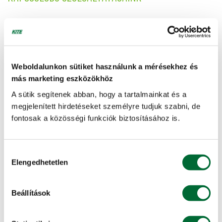
KITE Hiteliroda
Hitelt szeretne felvenni a gépvásárláshoz?
Weboldalunkon sütiket használunk a mérésekhez és
Részletes információ »
más marketing eszközökhöz
A sütik segítenek abban, hogy a tartalmainkat és a
Halasztott fizetés
megjelenített hirdetéseket személyre tudjuk szabni, de
fontosak a közösségi funkciók biztosításához is.
Később fizetne?
Hozzájárulás
Részletes információ »
Elengedhetetlen
kiválasztása
KITE Alkusz
Beállítások
Bebiztosítaná értékeit?