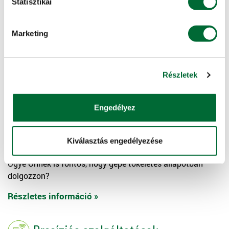
Statisztikai
Részletes információ »
Marketing
Gépkezelői oktatás
Szeretné a gépében rejlő lehetőségeket még
Részletek
hatékonyabban használni?
Részletes információ »
Engedélyez
Szerviz
Kiválasztás engedélyezése
Ugye Önnek is fontos, hogy gépe tökéletes állapotban
dolgozzon?
Részletes információ »