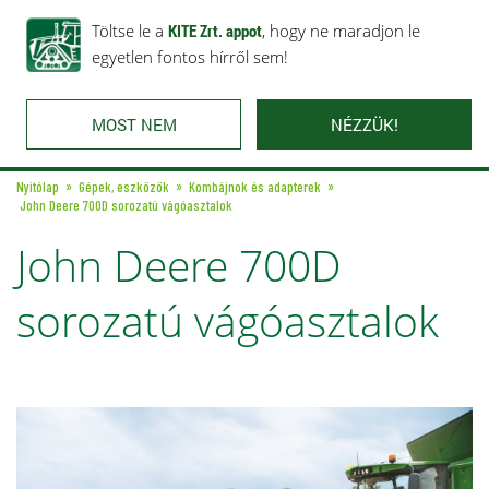
Rólunk
Ajánlataink
Töltse le a
Karrier
KITE Zrt. appot
Kapcsolat
, hogy ne maradjon le
egyetlen fontos hírről sem!
MOST NEM
NÉZZÜK!
Nyitólap
Gépek, eszközök
Kombájnok és adapterek
John Deere 700D sorozatú vágóasztalok
John Deere 700D
sorozatú vágóasztalok