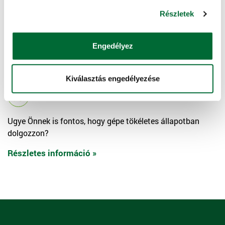
Gépkezelői oktatás
Részletek
Szeretné a gépében rejlő lehetőségeket még
hatékonyabban használni?
Engedélyez
Részletes információ »
Kiválasztás engedélyezése
Szerviz
Ugye Önnek is fontos, hogy gépe tökéletes állapotban
dolgozzon?
Részletes információ »