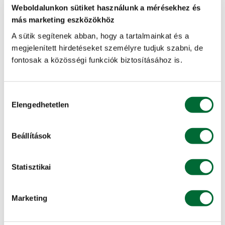
Weboldalunkon sütiket használunk a mérésekhez és
Hitelt szeretne felvenni a gépvásárláshoz?
más marketing eszközökhöz
Részletes információ »
A sütik segítenek abban, hogy a tartalmainkat és a
megjelenített hirdetéseket személyre tudjuk szabni, de
fontosak a közösségi funkciók biztosításához is.
KITE Alkusz
Hozzájárulás
Bebiztosítaná értékeit?
Elengedhetetlen
kiválasztása
Részletes információ »
Beállítások
Bérgépszolgáltatás
Statisztikai
Érdekli a gépbérlet lehetősége?
Részletes információ »
Marketing