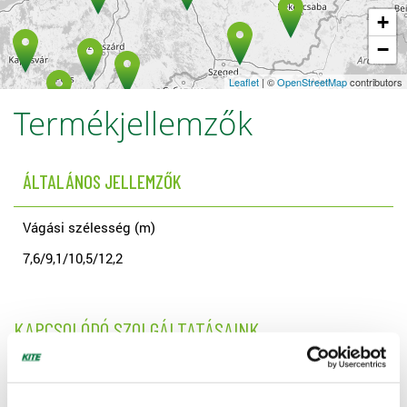
+
−
Leaflet
| ©
OpenStreetMap
contributors
Termékjellemzők
ÁLTALÁNOS JELLEMZŐK
Vágási szélesség (m)
7,6/9,1/10,5/12,2
KAPCSOLÓDÓ SZOLGÁLTATÁSAINK
KITE Hiteliroda