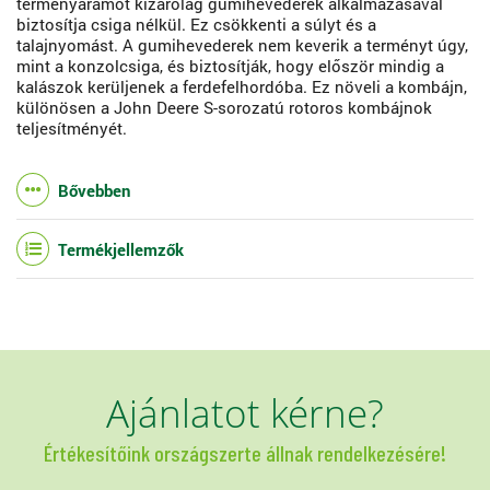
terményáramot kizárólag gumihevederek alkalmazásával
biztosítja csiga nélkül. Ez csökkenti a súlyt és a
talajnyomást. A gumihevederek nem keverik a terményt úgy,
mint a konzolcsiga, és biztosítják, hogy először mindig a
kalászok kerüljenek a ferdefelhordóba. Ez növeli a kombájn,
különösen a John Deere S-sorozatú rotoros kombájnok
teljesítményét.
Bővebben
Termékjellemzők
Ajánlatot kérne?
Értékesítőink országszerte állnak rendelkezésére!