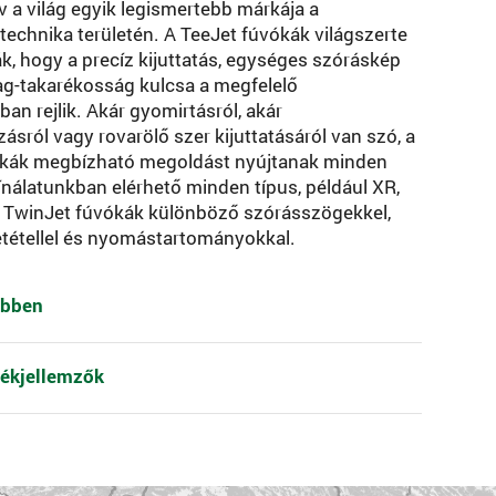
v a világ egyik legismertebb márkája a
echnika területén. A TeeJet fúvókák világszerte
ák, hogy a precíz kijuttatás, egységes szóráskép
g-takarékosság kulcsa a megfelelő
an rejlik. Akár gyomirtásról, akár
ásról vagy rovarölő szer kijuttatásáról van szó, a
ókák megbízható megoldást nyújtanak minden
Kínálatunkban elérhető minden típus, például XR,
 TwinJet fúvókák különböző szórásszögekkel,
tétellel és nyomástartományokkal.
ebben
ékjellemzők