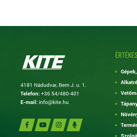
ÉRTÉKES
Gépek,
Alkatr
4181 Nádudvar, Bem J. u. 1.
Vetőma
Telefon:
+36 54/480-401
E-mail:
info@kite.hu
Tápan
Növén
Termé
Szolgá