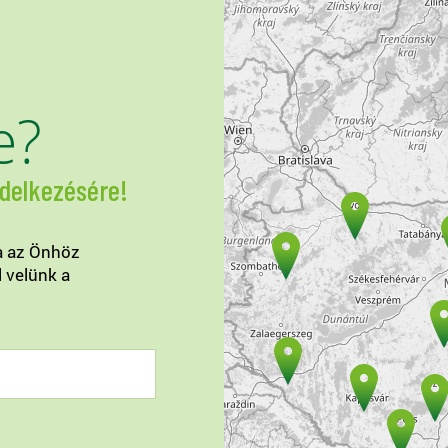
e?
ndelkezésére!
a az Önhöz
l velünk a