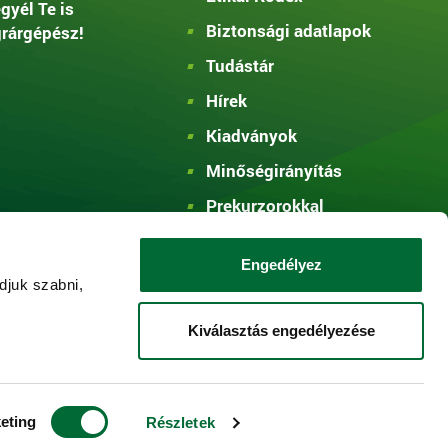
gyél Te is
Biztonsági adatlapok
rárgépész!
Tudástár
Hírek
Kiadványok
Minőségirányítás
Prekurzorokkal
kapcsolatos
információ
Engedélyez
djuk szabni,
Visszaélések
bejelentése
Kiválasztás engedélyezése
eting
Részletek