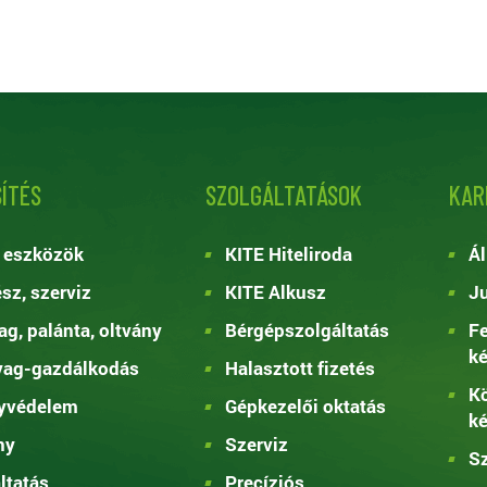
ÍTÉS
SZOLGÁLTATÁSOK
KAR
 eszközök
KITE Hiteliroda
Ál
ész, szerviz
KITE Alkusz
Ju
g, palánta, oltvány
Bérgépszolgáltatás
Fe
k
yag-gazdálkodás
Halasztott fizetés
Kö
yvédelem
Gépkezelői oktatás
k
ny
Szerviz
Sz
ltatás
Precíziós