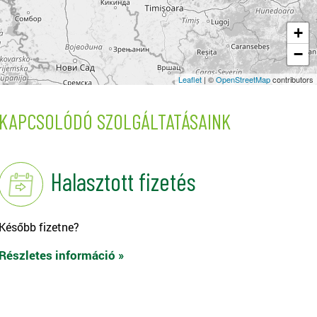
+
−
Leaflet
| ©
OpenStreetMap
contributors
KAPCSOLÓDÓ SZOLGÁLTATÁSAINK
Halasztott fizetés
Később fizetne?
Részletes információ »