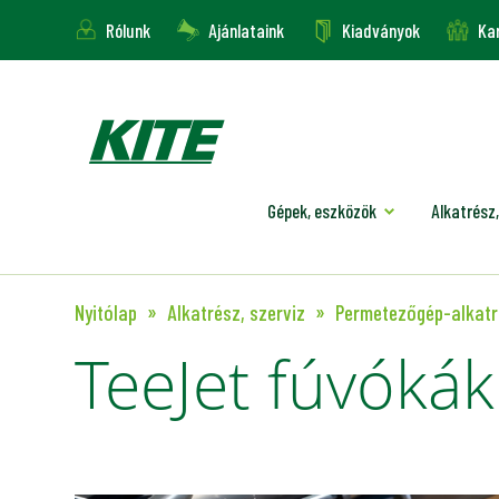
Rólunk
Ajánlataink
Kiadványok
Kar
Gépek, eszközök
Alkatrész,
Nyitólap
Alkatrész, szerviz
Permetezőgép-alkat
TeeJet fúvókák