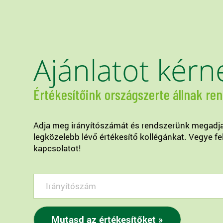
Ajánlatot kérn
Értékesítőink országszerte állnak re
Adja meg irányítószámát és rendszerünk megadj
legközelebb lévő értékesítő kollégánkat. Vegye fe
kapcsolatot!