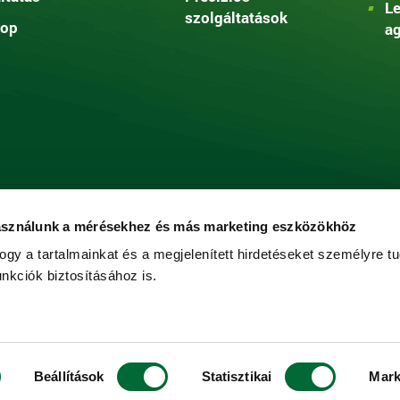
Le
szolgáltatások
op
ag
asználunk a mérésekhez és más marketing eszközökhöz
ogy a tartalmainkat és a megjelenített hirdetéseket személyre tu
nkciók biztosításához is.
Beállítások
Statisztikai
Mark
ntartva.
Webdesign: Kreatív Vonalak