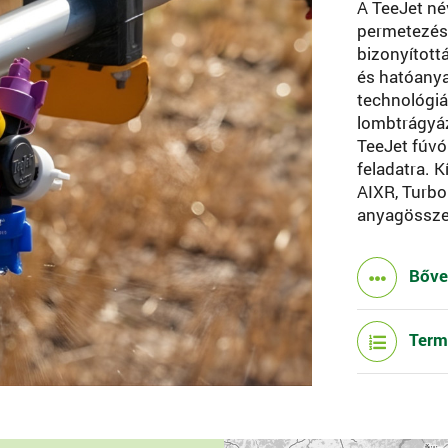
A TeeJet né
permetezést
bizonyított
és hatóanya
technológiáb
lombtrágyáz
TeeJet fúv
feladatra. 
AIXR, Turbo
anyagössze
Bőv
Term