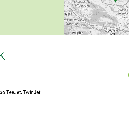
k
rbo TeeJet, TwinJet