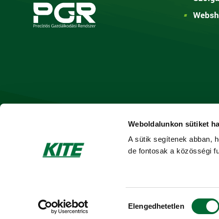
Websh
Weboldalunkon sütiket h
A sütik segítenek abban, h
de fontosak a közösségi fu
Hozzájárulás
Elengedhetetlen
© Copyright 2026. KITE Zrt.
Minden jog fen
kiválasztása