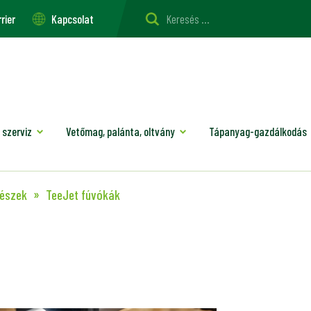
rier
Kapcsolat
 szerviz
Vetőmag, palánta, oltvány
Tápanyag-gazdálkodás
részek
TeeJet fúvókák